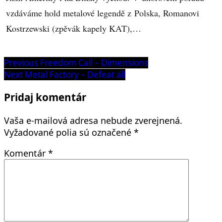
vzdáváme hold metalové legendě z Polska, Romanovi
Kostrzewski (zpěvák kapely KAT),…
Navigácia
Previous
Previous
Freedom Call – Dimensions
post:
Next
Next
Metal Factory – Defeat all
v
post:
článku
Pridaj komentár
Vaša e-mailová adresa nebude zverejnená.
Vyžadované polia sú označené
*
Komentár
*