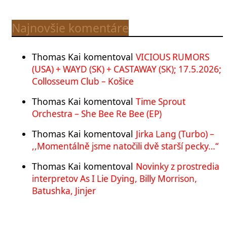
Najnovšie komentáre
Thomas Kai
komentoval
VICIOUS RUMORS
(USA) + WAYD (SK) + CASTAWAY (SK); 17.5.2026;
Collosseum Club – Košice
Thomas Kai
komentoval
Time Sprout
Orchestra – She Bee Re Bee (EP)
Thomas Kai
komentoval
Jirka Lang (Turbo) –
,,Momentálně jsme natočili dvě starší pecky…“
Thomas Kai
komentoval
Novinky z prostredia
interpretov As I Lie Dying, Billy Morrison,
Batushka, Jinjer