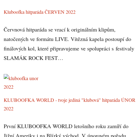
Kluboofka hitparáda ČERVEN 2022
Červnová hitparáda se vrací k originálním klipům,
natočených ve formátu LIVE. Vítězná kapela postoupí do
finálových kol, které připravujeme ve spolupráci s festivaly
SLAMÁK ROCK FEST…
KLUBOOFKA WORLD - tvoje jediná "klubová" hitparáda ÚNOR
2022
První KLUBOOFKA WORLD letošního roku zamíří do
Jižní Ameriky i na Blízký východ. V únorovém pořadu