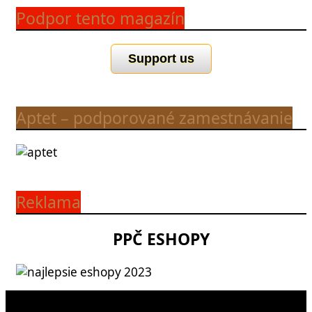
Podpor tento magazín
Support us
Aptet – podporované zamestnávanie
Reklama
PPČ ESHOPY