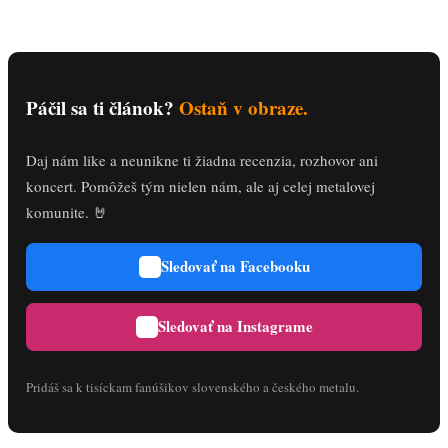
Páčil sa ti článok?
Ostaň v obraze.
Daj nám like a neunikne ti žiadna recenzia, rozhovor ani
koncert. Pomôžeš tým nielen nám, ale aj celej metalovej
komunite. 🤘
Sledovať na Facebooku
Sledovať na Instagrame
Pridáš sa k tisíckam fanúšikov slovenského a českého metalu.