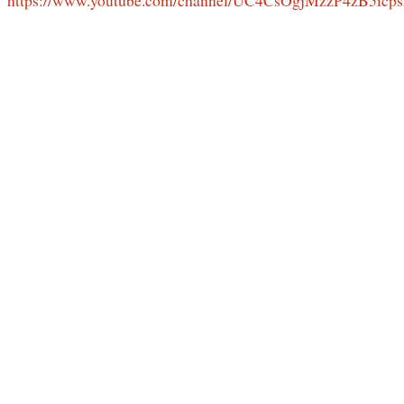
https://www.youtube.com/channel/UC4CsOgjMzzP4zB5icp