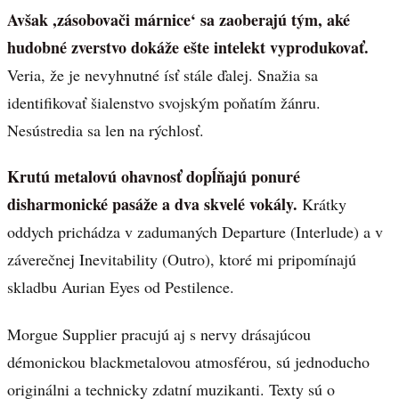
Avšak ,zásobovači márnice‘ sa zaoberajú tým, aké
hudobné zverstvo dokáže ešte intelekt vyprodukovať.
Veria, že je nevyhnutné ísť stále ďalej. Snažia sa
identifikovať šialenstvo svojským poňatím žánru.
Nesústredia sa len na rýchlosť.
Krutú metalovú ohavnosť dopĺňajú ponuré
disharmonické pasáže a dva skvelé vokály.
Krátky
oddych prichádza v zadumaných Departure (Interlude) a v
záverečnej Inevitability (Outro), ktoré mi pripomínajú
skladbu Aurian Eyes od Pestilence.
Morgue Supplier pracujú aj s nervy drásajúcou
démonickou blackmetalovou atmosférou, sú jednoducho
originálni a technicky zdatní muzikanti. Texty sú o