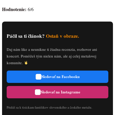
Hodnotenie:
6/6
Páčil sa ti článok?
Ostaň v obraze.
Daj nám like a neunikne ti žiadna recenzia, rozhovor ani
koncert. Pomôžeš tým nielen nám, ale aj celej metalovej
komunite.
Sledovať na Facebooku
Sledovať na Instagrame
Pridáš sa k tisíckam fanúšikov slovenského a českého metalu.