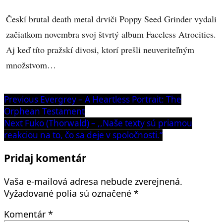
Českí brutal death metal drviči Poppy Seed Grinder vydali
začiatkom novembra svoj štvrtý album Faceless Atrocities.
Aj keď títo pražskí divosi, ktorí prešli neuveriteľným
množstvom…
Navigácia
Previous
Previous
Evergrey – A Heartless Portrait: The
post:
Orphean Testament
v
Next
Next
Fuko (Thorwald) – ,,Naše texty sú priamou
článku
post:
reakciou na to, čo sa deje v spoločnosti.“
Pridaj komentár
Vaša e-mailová adresa nebude zverejnená.
Vyžadované polia sú označené
*
Komentár
*