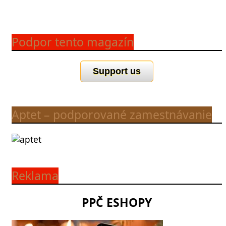
Podpor tento magazín
Support us
Aptet – podporované zamestnávanie
Reklama
PPČ ESHOPY