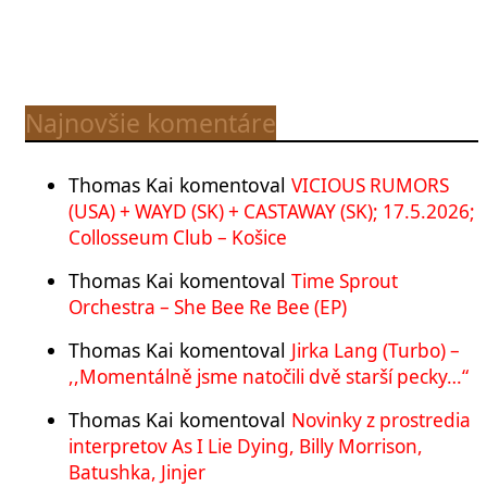
Najnovšie komentáre
Thomas Kai
komentoval
VICIOUS RUMORS
(USA) + WAYD (SK) + CASTAWAY (SK); 17.5.2026;
Collosseum Club – Košice
Thomas Kai
komentoval
Time Sprout
Orchestra – She Bee Re Bee (EP)
Thomas Kai
komentoval
Jirka Lang (Turbo) –
,,Momentálně jsme natočili dvě starší pecky…“
Thomas Kai
komentoval
Novinky z prostredia
interpretov As I Lie Dying, Billy Morrison,
Batushka, Jinjer