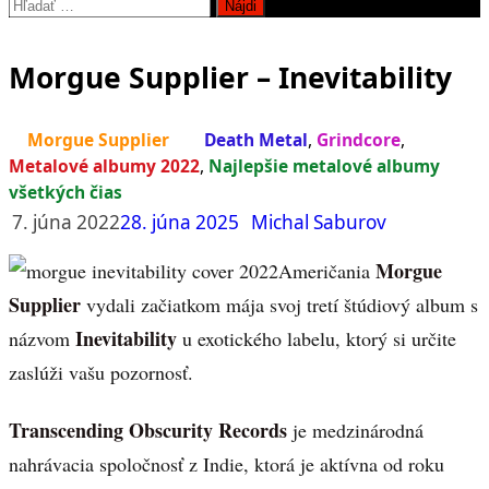
Hľadať:
Morgue Supplier – Inevitability
Morgue Supplier
Death Metal
,
Grindcore
,
Metalové albumy 2022
,
Najlepšie metalové albumy
všetkých čias
7. júna 2022
28. júna 2025
Michal Saburov
Morgue
Američania
Supplier
vydali začiatkom mája svoj tretí štúdiový album s
Inevitability
názvom
u exotického labelu, ktorý si určite
zaslúži vašu pozornosť.
Transcending Obscurity Records
je medzinárodná
nahrávacia spoločnosť z Indie, ktorá je aktívna od roku