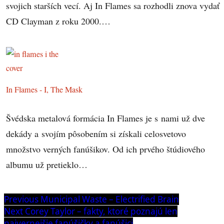
svojich starších vecí. Aj In Flames sa rozhodli znova vydať
CD Clayman z roku 2000.…
In Flames - I, The Mask
Švédska metalová formácia In Flames je s nami už dve
dekády a svojím pôsobením si získali celosvetovo
množstvo verných fanúšikov. Od ich prvého štúdiového
albumu už pretieklo…
Navigácia
Previous
Previous
Municipal Waste – Electrified Brain
post:
Next
Next
Corey Taylor – fakty, ktoré poznajú len
v
post:
najvernejšie fanúšičky a fanúšici