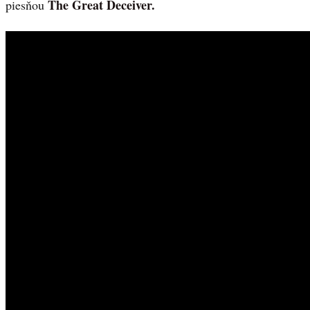
The Great Deceiver.
piesňou