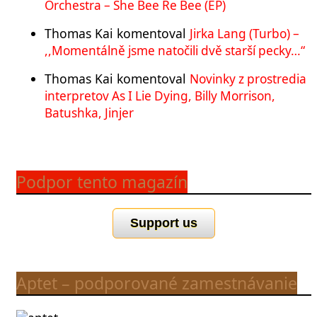
Orchestra – She Bee Re Bee (EP)
Thomas Kai
komentoval
Jirka Lang (Turbo) –
,,Momentálně jsme natočili dvě starší pecky…“
Thomas Kai
komentoval
Novinky z prostredia
interpretov As I Lie Dying, Billy Morrison,
Batushka, Jinjer
Podpor tento magazín
Support us
Aptet – podporované zamestnávanie