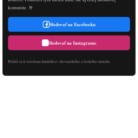
komunite. 🤘
Sledovať na Facebooku
Sledovať na Instagrame
Pridáš sa k tisíckam fanúšikov slovenského a českého metalu.