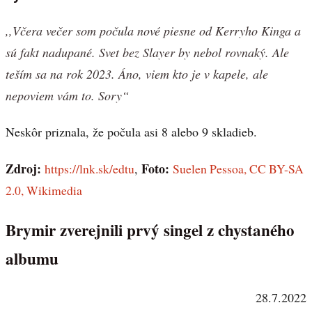
,,Včera večer som počula nové piesne od Kerryho Kinga a
sú fakt nadupané. Svet bez Slayer by nebol rovnaký. Ale
teším sa na rok 2023. Áno, viem kto je v kapele, ale
nepoviem vám to. Sory“
Neskôr priznala, že počula asi 8 alebo 9 skladieb.
Zdroj:
Foto:
https://lnk.sk/edtu
,
Suelen Pessoa, CC BY-SA
2.0, Wikimedia
Brymir zverejnili prvý singel z chystaného
albumu
28.7.2022