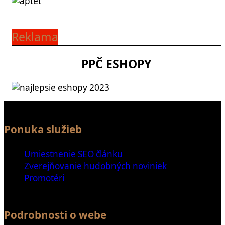
Reklama
PPČ ESHOPY
Ponuka služieb
Umiestnenie SEO článku
Zverejňovanie hudobných noviniek
Promotéri
Podrobnosti o webe