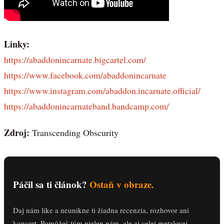
Linky:
https://abaddonincarnate.bigcartel.com/
https://www.facebook.com/abaddonincarnate
https://www.instagram.com/abaddon.incarnate.official/
https://abaddonincarnateband.bandcamp.com/
Zdroj:
Transcending Obscurity
Páčil sa ti článok?
Ostaň v obraze.
Daj nám like a neunikne ti žiadna recenzia, rozhovor ani
koncert. Pomôžeš tým nielen nám, ale aj celej metalovej