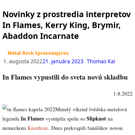
Novinky z prostredia interpretov
In Flames, Kerry King, Brymir,
Abaddon Incarnate
Metal Rock Spravodajstvo
1. augusta 2022
21. januára 2023
Thomas Kai
In Flames vypustili do sveta novú skladbu
1.8.2022
Minulý víkend švédska metalová
In Flames
Slipknot
legenda
vystúpila spolu so
na
nemeckom
Knotfeste
. Dnes prekvapili fanúšikov novou