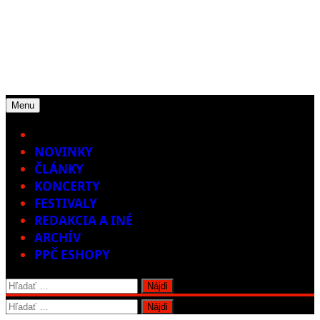
Menu
Home
NOVINKY
ČLÁNKY
KONCERTY
FESTIVALY
REDAKCIA A INÉ
ARCHÍV
PPČ ESHOPY
Hľadať:
Hľadať: