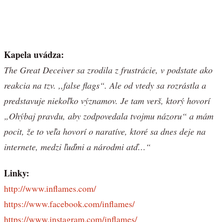
Kapela uvádza:
The Great Deceiver sa zrodila z frustrácie, v podstate ako
reakcia na tzv. ,,false flags“. Ale od vtedy sa rozrástla a
predstavuje niekoľko významov. Je tam verš, ktorý hovorí
„Ohýbaj pravdu, aby zodpovedala tvojmu názoru“ a mám
pocit, že to veľa hovorí o naratíve, ktoré sa dnes deje na
internete, medzi ľuďmi a národmi atď…“
Linky:
http://www.inflames.com/
https://www.facebook.com/inflames/
https://www.instagram.com/inflames/