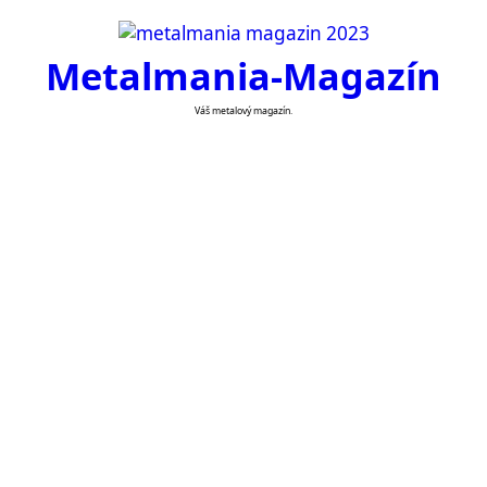
Skip
to
Metalmania-Magazín
content
Váš metalový magazín.