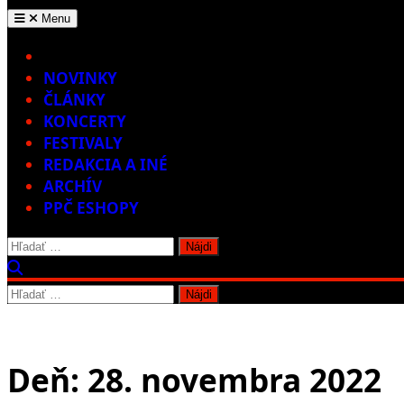
Menu
Home
NOVINKY
ČLÁNKY
KONCERTY
FESTIVALY
REDAKCIA A INÉ
ARCHÍV
PPČ ESHOPY
Hľadať:
Hľadať:
Deň:
28. novembra 2022