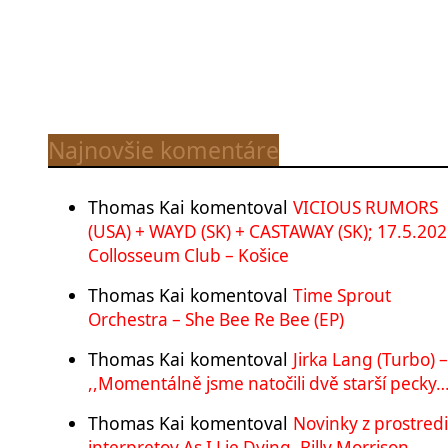
Najnovšie komentáre
Thomas Kai
komentoval
VICIOUS RUMORS
(USA) + WAYD (SK) + CASTAWAY (SK); 17.5.202
Collosseum Club – Košice
Thomas Kai
komentoval
Time Sprout
Orchestra – She Bee Re Bee (EP)
Thomas Kai
komentoval
Jirka Lang (Turbo) –
,,Momentálně jsme natočili dvě starší pecky…
Thomas Kai
komentoval
Novinky z prostred
interpretov As I Lie Dying, Billy Morrison,