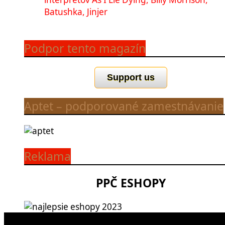
Batushka, Jinjer
Podpor tento magazín
Support us
Aptet – podporované zamestnávanie
Reklama
PPČ ESHOPY