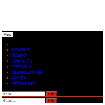
Menu
Home
NOVINKY
ČLÁNKY
KONCERTY
FESTIVALY
REDAKCIA A INÉ
ARCHÍV
PPČ ESHOPY
Hľadať:
Hľadať: