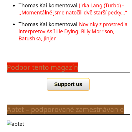
Thomas Kai
komentoval
Jirka Lang (Turbo) –
,,Momentálně jsme natočili dvě starší pecky…“
Thomas Kai
komentoval
Novinky z prostredia
interpretov As I Lie Dying, Billy Morrison,
Batushka, Jinjer
Podpor tento magazín
Support us
Aptet – podporované zamestnávanie