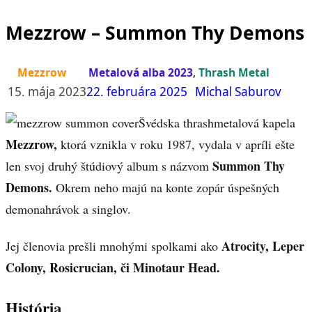
Mezzrow – Summon Thy Demons
Mezzrow
Metalová alba 2023
,
Thrash Metal
15. mája 2023
22. februára 2025
Michal Saburov
Švédska thrashmetalová kapela
Mezzrow,
ktorá vznikla v roku 1987, vydala v apríli ešte
Summon Thy
len svoj druhý štúdiový album s názvom
Demons.
Okrem neho majú na konte zopár úspešných
demonahrávok a singlov.
Atrocity, Leper
Jej členovia prešli mnohými spolkami ako
Colony, Rosicrucian, či Minotaur Head.
História