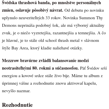
Švédska thrashová banda, po množstve personálnych
zmien, oslavuje pôsobivý návrat.
Od debutu po novinku
uplynulo neuveriteľných 33 rokov. Novinka Summon Thy
Demons neprináša podobný šok, ale má výborný aktuálny
zvuk, je o niečo vyzretejšia, razantnejšia a temnejšia. A čo
je hlavné, je to stále old school thrash metal v slávnom
štýle Bay Area, ktorý kladie naliehavé otázky.
Mezzrow bravúrne zvládli balansovanie medzi
neotrasiteľnými 80. rokmi a súčasnosťou.
Päť Švédov srší
energiou a kovové srdce stále živo bije. Máme tu album z
úprimnej vášne a rozhodnutie znovu aktivovať kapelu,
nevyšlo nazmar.
Rozhodnutie