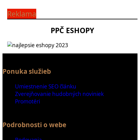
Reklama
PPČ ESHOPY
Ponuka služieb
Umiestnenie SEO článku
Zverejňovanie hudobných noviniek
Promotéri
Podrobnosti o webe
Bodovania