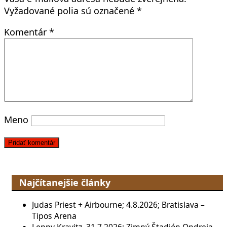
Vyžadované polia sú označené
*
Komentár
*
Meno
Najčítanejšie články
Judas Priest + Airbourne; 4.8.2026; Bratislava –
Tipos Arena
Lenny Kravitz, 31.7.2026; Zimný Štadión Ondreja