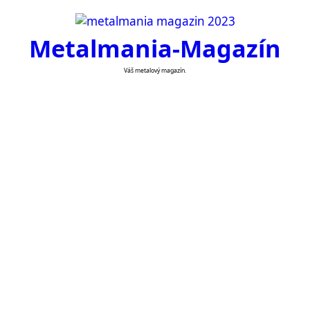
Skip
to
Metalmania-Magazín
content
Váš metalový magazín.