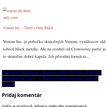
Venom Inc. - There's Only Black
Venom Inc. je pobočka skutočných Venom, vynálezcov old
school black metalu. Ale na rozdiel od Cronosovej partie je
to skutočne dobrá kapela. Ich pôvodná formácia…
Navigácia
Previous
Previous
Elvenking – Reader of the Runes – Rapture
post:
Next
Next
Jéssica Falchi: príbeh bývalej gitaristky kapely
v
post:
Crypta
článku
Pridaj komentár
Vaša e-mailová adresa nebude zverejnená.