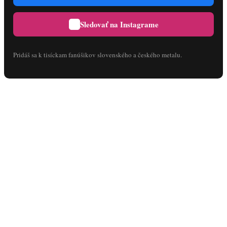
Sledovať na Instagrame
Pridáš sa k tisíckam fanúšikov slovenského a českého metalu.