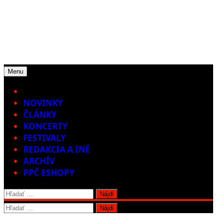
Menu
Home
NOVINKY
ČLÁNKY
KONCERTY
FESTIVALY
REDAKCIA A INÉ
ARCHÍV
PPČ ESHOPY
Hľadať:
Hľadať: