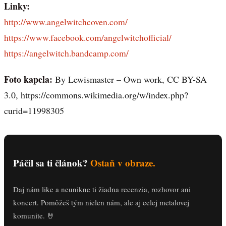
Linky:
http://www.angelwitchcoven.com/
https://www.facebook.com/angelwitchofficial/
https://angelwitch.bandcamp.com/
Foto kapela:
By Lewismaster – Own work, CC BY-SA
3.0, https://commons.wikimedia.org/w/index.php?
curid=11998305
Páčil sa ti článok?
Ostaň v obraze.
Daj nám like a neunikne ti žiadna recenzia, rozhovor ani
koncert. Pomôžeš tým nielen nám, ale aj celej metalovej
komunite. 🤘