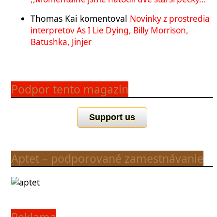
Thomas Kai
komentoval
Novinky z prostredia
interpretov As I Lie Dying, Billy Morrison,
Batushka, Jinjer
Podpor tento magazín
Support us
Aptet – podporované zamestnávanie