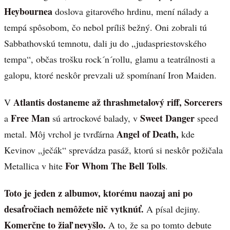
Heybournea
doslova gitarového hrdinu, mení nálady a
tempá spôsobom, čo nebol príliš bežný. Oni zobrali tú
Sabbathovskú temnotu, dali ju do „judaspriestovského
tempa“, občas trošku rock´n´rollu, glamu a teatrálnosti a
galopu, ktoré neskôr prevzali už spomínaní Iron Maiden.
Atlantis dostaneme až thrashmetalový riff,
Sorcerers
V
Free Man
Sweet Danger
a
sú artrockové balady, v
speed
Angel of Death,
metal. Môj vrchol je tvrďárna
kde
Kevinov „ječák“ sprevádza pasáž, ktorú si neskôr požičala
For Whom The Bell Tolls
Metallica v hite
.
Toto je jeden z albumov, ktorému naozaj ani po
desaťročiach nemôžete nič vytknúť.
A písal dejiny.
Komerčne to žiaľ nevyšlo.
A to, že sa po tomto debute