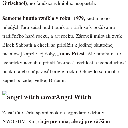
Girlschool)
, no fanúšici ich úplne neopustili.
Samotné hnutie vzniklo v roku 1979,
keď mnoho
mladých ľudí začal nudiť punk a vrátili sa k počúvaniu
tradičného hard rocku, a art rocku. Zároveň milovali zvuk
Black Sabbath a chceli sa priblížiť k jedinej skutočnej
Judas Priest.
metalovej kapele tej doby,
Ale mnohí na to
technicky nemali a prijali údernosť, rýchlosť a jednoduchosť
punku, alebo húpavosť boogie rocku. Objavilo sa mnoho
kapiel po celej Veľkej Británii.
Angel Witch
Začať túto sériu spomienok na legendárne debuty
čo je pre mňa, ale aj pre väčšinu
NWOBHM tým,