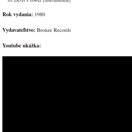
Devil’s Tower [instrumental]
Rok vydania:
1980
Vydavateľstvo:
Bronze Records
Youtube ukážka: