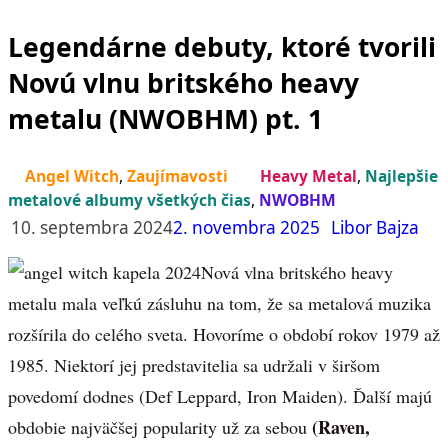
Legendárne debuty, ktoré tvorili
Novú vlnu britského heavy
metalu (NWOBHM) pt. 1
Angel Witch
,
Zaujímavosti
Heavy Metal
,
Najlepšie
metalové albumy všetkých čias
,
NWOBHM
10. septembra 2024
2. novembra 2025
Libor Bajza
Nová vlna britského heavy
metalu mala veľkú zásluhu na tom, že sa metalová muzika
rozšírila do celého sveta. Hovoríme o období rokov 1979 až
1985. Niektorí jej predstavitelia sa udržali v širšom
povedomí dodnes (Def Leppard, Iron Maiden). Ďalší majú
(Raven,
obdobie najväčšej popularity už za sebou