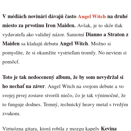
V médiách novinári dávajú často
Angel Witch
na druhé
miesto za prvotinu Iron Maiden.
Avšak, je to skôr tlak
Dianno a Straton z
vydavateľa ako validný názor. Samotní
Maiden
Angel Witch
sa klaňajú debutu
. Možno si
pomyslíte, že si okamžite vystrieľam tromfy. No neviem si
pomôcť.
Toto je tak nedocenený album, že by som nevydržal si
ho nechať na záver
. Angel Witch na svojom debute a vo
svojej prvej zostave stvorili niečo, čo je tak výnimočné, že
to funguje dodnes. Temný, technický heavy metal s tvrdým
zvukom.
Kevina
Virtuózna gitara, ktorá robila z mozgu kapely