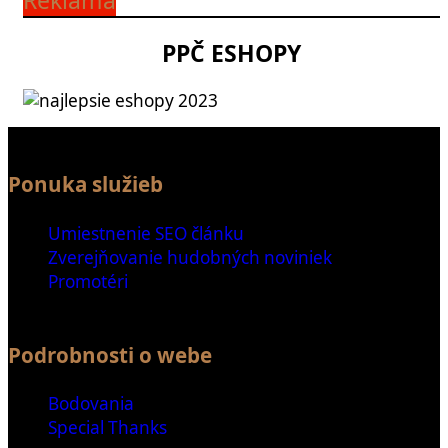
Reklama
PPČ ESHOPY
Ponuka služieb
Umiestnenie SEO článku
Zverejňovanie hudobných noviniek
Promotéri
Podrobnosti o webe
Bodovania
Special Thanks