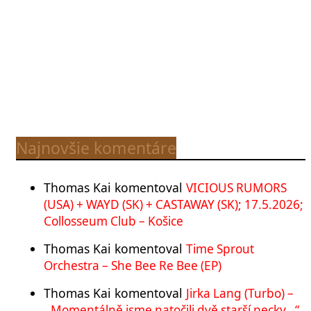
Najnovšie komentáre
Thomas Kai
komentoval
VICIOUS RUMORS
(USA) + WAYD (SK) + CASTAWAY (SK); 17.5.2026;
Collosseum Club – Košice
Thomas Kai
komentoval
Time Sprout
Orchestra – She Bee Re Bee (EP)
Thomas Kai
komentoval
Jirka Lang (Turbo) –
,,Momentálně jsme natočili dvě starší pecky…“