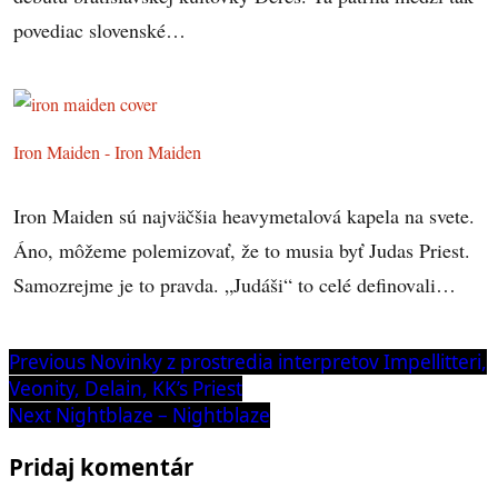
povediac slovenské…
Iron Maiden - Iron Maiden
Iron Maiden sú najväčšia heavymetalová kapela na svete.
Áno, môžeme polemizovať, že to musia byť Judas Priest.
Samozrejme je to pravda. „Judáši“ to celé definovali…
Navigácia
Previous
Previous
Novinky z prostredia interpretov Impellitteri,
post:
Veonity, Delain, KK’s Priest
v
Next
Next
Nightblaze – Nightblaze
článku
post:
Pridaj komentár