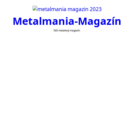
Skip
to
Metalmania-Magazín
content
Váš metalový magazín.