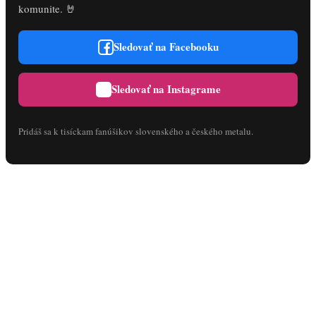
komunite. 🤘
Sledovať na Facebooku
Sledovať na Instagrame
Pridáš sa k tisíckam fanúšikov slovenského a českého metalu.