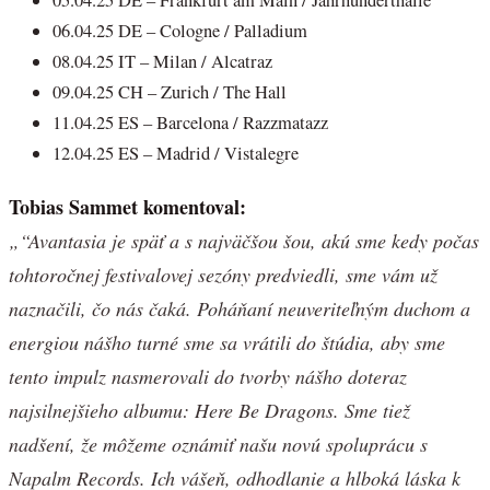
05.04.25 DE – Frankfurt am Main / Jahrhunderthalle
06.04.25 DE – Cologne / Palladium
08.04.25 IT – Milan / Alcatraz
09.04.25 CH – Zurich / The Hall
11.04.25 ES – Barcelona / Razzmatazz
12.04.25 ES – Madrid / Vistalegre
Tobias Sammet komentoval:
„“Avantasia je späť a s najväčšou šou, akú sme kedy počas
tohtoročnej festivalovej sezóny predviedli, sme vám už
naznačili, čo nás čaká. Poháňaní neuveriteľným duchom a
energiou nášho turné sme sa vrátili do štúdia, aby sme
tento impulz nasmerovali do tvorby nášho doteraz
najsilnejšieho albumu: Here Be Dragons. Sme tiež
nadšení, že môžeme oznámiť našu novú spoluprácu s
Napalm Records. Ich vášeň, odhodlanie a hlboká láska k