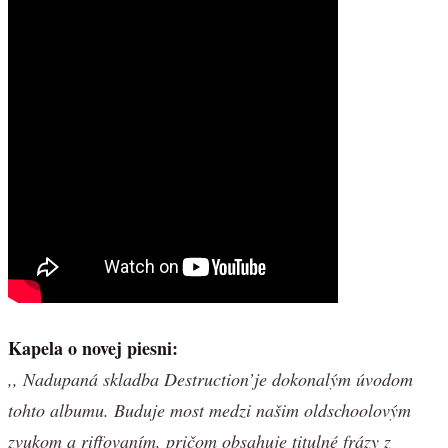
Kapela o novej piesni:
,, Nadupaná skladba Destruction’je dokonalým úvodom
tohto albumu. Buduje most medzi našim oldschoolovým
zvukom a riffovaním, pričom obsahuje titulné frázy z