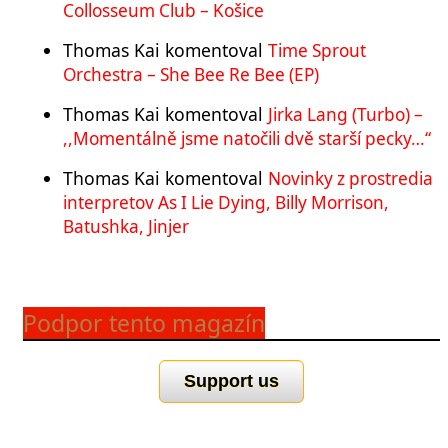
Collosseum Club – Košice
Thomas Kai
komentoval
Time Sprout
Orchestra – She Bee Re Bee (EP)
Thomas Kai
komentoval
Jirka Lang (Turbo) –
,,Momentálně jsme natočili dvě starší pecky…“
Thomas Kai
komentoval
Novinky z prostredia
interpretov As I Lie Dying, Billy Morrison,
Batushka, Jinjer
Podpor tento magazín
Support us