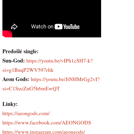
Predošlé single:
Sun-God:
https://youtu.be/vIPh1cSH7-k?
si=g1BuqP2WV597rltk
Aeon Gods:
https://youtu.be/JtNHMrGg2vI?
si=C1SuzZnG5h6mEwQT
Linky:
https://aeongods.com/
https://www.facebook.com/AEONGODS
https://www.instagram.com/aeongods/