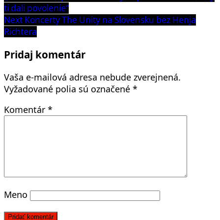
v
ti dali povolenie“
článku
Next
Next
Koncerty The Unity na Slovensku bez Henja
post:
Richtera
Pridaj komentár
Vaša e-mailová adresa nebude zverejnená.
Vyžadované polia sú označené
*
Komentár
*
Meno