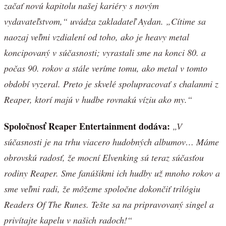
začať novú kapitolu našej kariéry s novým
vydavateľstvom,“ uvádza zakladateľ Aydan. „Cítime sa
naozaj veľmi vzdialení od toho, ako je heavy metal
koncipovaný v súčasnosti; vyrastali sme na konci 80. a
počas 90. rokov a stále veríme tomu, ako metal v tomto
období vyzeral. Preto je skvelé spolupracovať s chalanmi z
Reaper, ktorí majú v hudbe rovnakú víziu ako my.“
Spoločnosť Reaper Entertainment dodáva:
„V
súčasnosti je na trhu viacero hudobných albumov… Máme
obrovskú radosť, že mocní Elvenking sú teraz súčasťou
rodiny Reaper. Sme fanúšikmi ich hudby už mnoho rokov a
sme veľmi radi, že môžeme spoločne dokončiť trilógiu
Readers Of The Runes. Tešte sa na pripravovaný singel a
privítajte kapelu v našich radoch!“