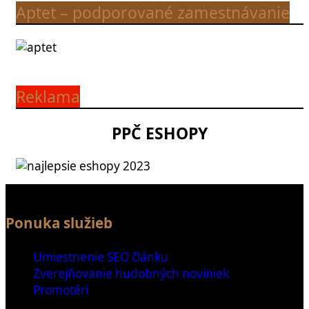
Aptet – podporované zamestnávanie
Reklama
PPČ ESHOPY
Ponuka služieb
Umiestnenie SEO článku
Zverejňovanie hudobných noviniek
Promotéri