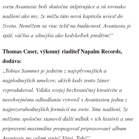
svetu Avantasie boli skutočne inšpirujúce a sú rovnako
nadšení ako my, že môžu túto novú kapitolu uviesť do
života. Nemôžem sa viac tešiť na budúcnosť. Avantasia je
späť, väčšia a silnejšia ako kedykoľvek predtým!“
Thomas Caser, výkonný riaditeľ Napalm Records,
dodáva:
„Tobias Sammet je jedným z najvplyvnejších a
najplodnejších umelcov, akých kedy tento žáner
vyprodukoval. Vďaka svojej bezhraničnej kreativite a
neochvejnému odhodlaniu vytvoril s Avantasiou jednu z
najpozoruhodnejších formácií na svete. Sme nadšení, že
môžeme spoločne stanoviť ďalší míľnik v ich histórii a sme
pripravení maximálne propagovať pripravovaný album
Avantasie po celom svete! Vitaj, Tobi!“