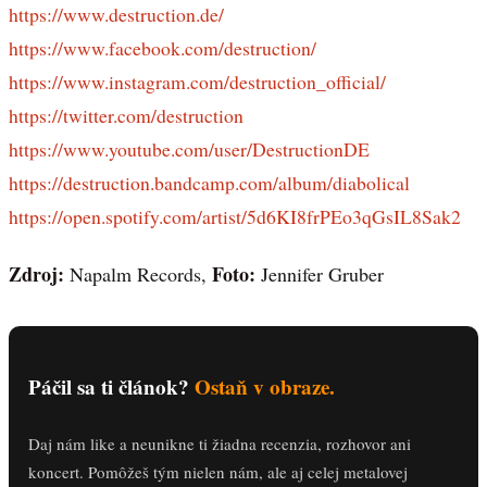
https://www.destruction.de/
https://www.facebook.com/destruction/
https://www.instagram.com/destruction_official/
https://twitter.com/destruction
https://www.youtube.com/user/DestructionDE
https://destruction.bandcamp.com/album/diabolical
https://open.spotify.com/artist/5d6KI8frPEo3qGsIL8Sak2
Zdroj:
Foto:
Napalm Records,
Jennifer Gruber
Páčil sa ti článok?
Ostaň v obraze.
Daj nám like a neunikne ti žiadna recenzia, rozhovor ani
koncert. Pomôžeš tým nielen nám, ale aj celej metalovej