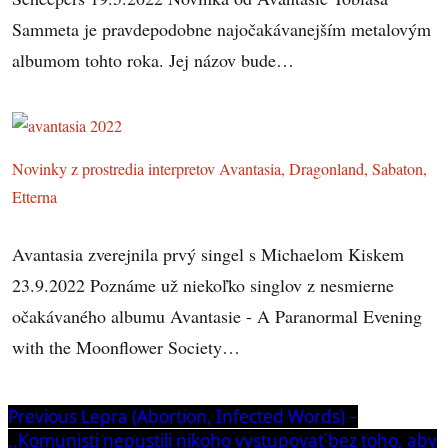
Sammeta je pravdepodobne najočakávanejším metalovým
albumom tohto roka. Jej názov bude…
Novinky z prostredia interpretov Avantasia, Dragonland, Sabaton,
Etterna
Avantasia zverejnila prvý singel s Michaelom Kiskem
23.9.2022 Poznáme už niekoľko singlov z nesmierne
očakávaného albumu Avantasie - A Paranormal Evening
with the Moonflower Society…
Navigácia
Previous
Previous
Lepra (Abortion, Infected Words) –
post:
,,Komunisti nepustili nikoho vystupovať bez toho, aby