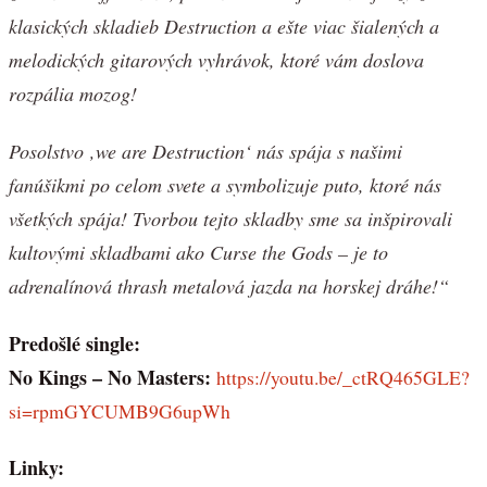
klasických skladieb Destruction a ešte viac šialených a
melodických gitarových vyhrávok, ktoré vám doslova
rozpália mozog!
Posolstvo ‚we are Destruction‘ nás spája s našimi
fanúšikmi po celom svete a symbolizuje puto, ktoré nás
všetkých spája! Tvorbou tejto skladby sme sa inšpirovali
kultovými skladbami ako Curse the Gods – je to
adrenalínová thrash metalová jazda na horskej dráhe!“
Predošlé single:
No Kings – No Masters:
https://youtu.be/_ctRQ465GLE?
si=rpmGYCUMB9G6upWh
Linky: