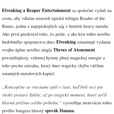
Elvenking a Reaper Entertainment
sa spoločne vydali na
cestu, aby vďačne uzavreli epickú trilógiu Reader of the
Runes, jednu z najepickejších ság v histórii heavy metalu.
Ako prvú predzvesť toho, čo príde, a ako krst tohto nového
Elvenking
hudobného spojenectva dnes
oznamujú vydanie
Throes of Atonement
svojho úplne nového singla
povznášajúcej, vzletnej hymny plnej magickej energie a
toho pocitu zázraku, ktorý dnes tragicky chýba väčšine
ostatných metalových kapiel.
„Koncepčne sa vraciame späť v čase, keď boli veci pre
všetky postavy ľahšie, až po tragický moment, ktorý určil
hlavnú príčinu celého príbehu,“
vysvetľuje motiváciu tohto
spevák Damna.
prvého bangera hlavný