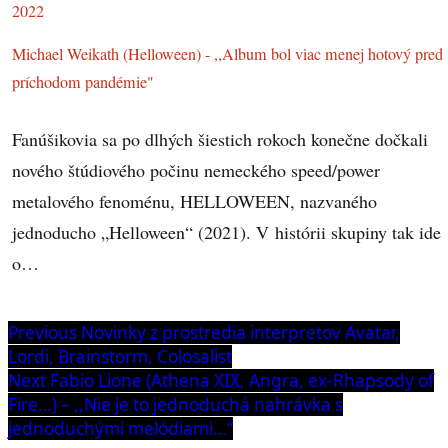
Michael Weikath (Helloween) - ,,Album bol viac menej hotový pred
príchodom pandémie"
Fanúšikovia sa po dlhých šiestich rokoch konečne dočkali
nového štúdiového počinu nemeckého speed/power
metalového fenoménu, HELLOWEEN, nazvaného
jednoducho „Helloween“ (2021). V histórii skupiny tak ide
o…
Navigácia
Previous
Previous
Novinky z prostredia interpretov Avatar,
post:
Lordi, Brainstorm, Colosalist
v
Next
Next
Fabio Lione (Athena XIX, Angra, ex-Rhapsody of
článku
post:
Fire…) – ,,Nie je to jednoduchá nahrávka s
jednoduchými melódiami…“