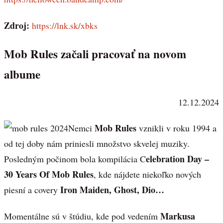
Zdroj:
https://lnk.sk/xbks
Mob Rules začali pracovať na novom
albume
12.12.2024
Mob Rules
Nemci
vznikli v roku 1994 a
od tej doby nám priniesli množstvo skvelej muziky.
elebration Day –
Posledným počinom bola kompilácia C
30 Years Of Mob Rules
, kde nájdete niekoľko nových
Iron Maiden, Ghost, Dio…
piesní a covery
Markusa
Momentálne sú v štúdiu, kde pod vedením