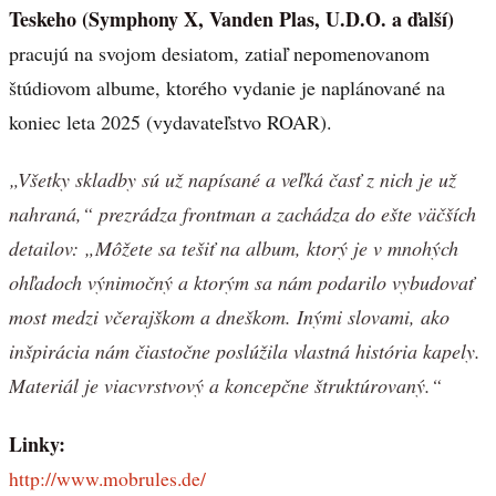
Teskeho (Symphony X, Vanden Plas, U.D.O. a ďalší)
pracujú na svojom desiatom, zatiaľ nepomenovanom
štúdiovom albume, ktorého vydanie je naplánované na
koniec leta 2025 (vydavateľstvo ROAR).
„Všetky skladby sú už napísané a veľká časť z nich je už
nahraná,“ prezrádza frontman a zachádza do ešte väčších
detailov: „Môžete sa tešiť na album, ktorý je v mnohých
ohľadoch výnimočný a ktorým sa nám podarilo vybudovať
most medzi včerajškom a dneškom. Inými slovami, ako
inšpirácia nám čiastočne poslúžila vlastná história kapely.
Materiál je viacvrstvový a koncepčne štruktúrovaný.“
Linky:
http://www.mobrules.de/