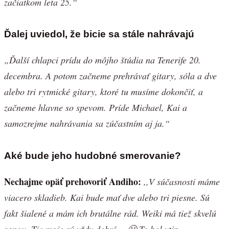
začiatkom leta 25.“
Ďalej uviedol, že bicie sa stále nahrávajú
„Ďalší chlapci prídu do môjho štúdia na Tenerife 20.
decembra. A potom začneme prehrávať gitary, sóla a dve
alebo tri rytmické gitary, ktoré tu musíme dokončiť, a
začneme hlavne so spevom. Príde Michael, Kai a
samozrejme nahrávania sa zúčastním aj ja.“
Aké bude jeho hudobné smerovanie?
Nechajme opäť prehovoriť Andiho:
,,V súčasnosti máme
viacero skladieb. Kai bude mať dve alebo tri piesne. Sú
fakt šialené a mám ich brutálne rád. Weiki má tiež skvelú