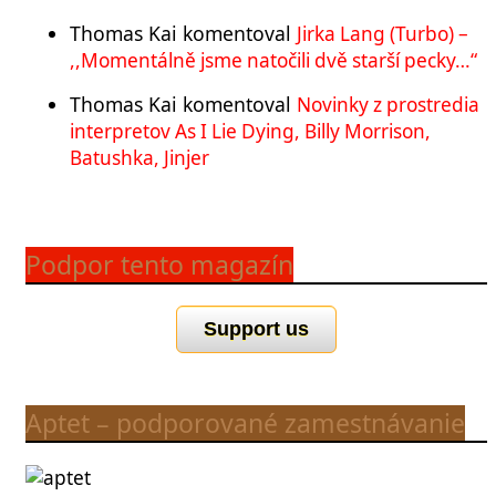
Thomas Kai
komentoval
Jirka Lang (Turbo) –
,,Momentálně jsme natočili dvě starší pecky…“
Thomas Kai
komentoval
Novinky z prostredia
interpretov As I Lie Dying, Billy Morrison,
Batushka, Jinjer
Podpor tento magazín
Support us
Aptet – podporované zamestnávanie