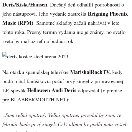
Deris/Kiske/Hansen
. Dnešný deň odhalili podrobnosti o
Reigning Phoenix
jeho nástupcovi. Jeho vydanie zastrešia
Music (RPM)
. Samotné skladby začali nahrávať v lete
tohto roka. Presný termín vydania nie je známy, no svetlo
sveta by mal uzrieť na budúci rok.
MariskalRockTV,
Na otázku španielskej televízie
kedy
budú môcť fanúšikovia počuť prvý singel z pripravovanej
Helloween Andi Deris
LP, spevák
odpovedal (v prepise
pre BLABBERMOUTH.NET):
„Som veľmi opatrný. Veľmi opatrne, povedal by som, že
február bude prvý singel. Celý album by podľa mňa vyšiel