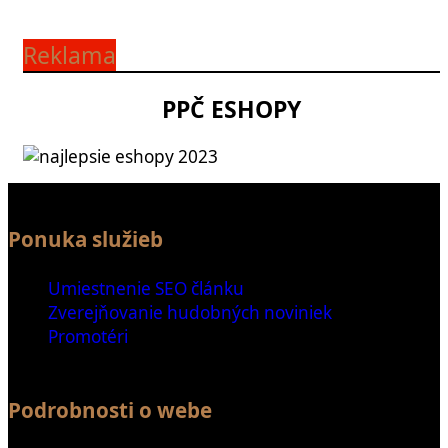
Reklama
PPČ ESHOPY
Ponuka služieb
Umiestnenie SEO článku
Zverejňovanie hudobných noviniek
Promotéri
Podrobnosti o webe