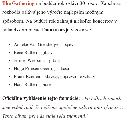
The Gathering
na budúci rok oslávi 30 rokov. Kapela sa
rozhodla osláviť jeho výročie najlepším možným
spôsobom. Na budúci rok zahrajú niekoľko koncertov v
Doornroosje
holandskom meste
v zostave:
Anneke Van Giersbergen – spev
René Rutten – gitary
Jelmer Wiersma – gitary
Hugo Prinsen Geerligs – basa
Frank Boeijen – klávesy, doprovodné vokály
Hans Rutten – bicie
Oficiálne vyhlásenie tejto formácie:
„Po toľkých rokoch
sme veľmi radi, že môžeme spoločne osláviť toto výročie…
Tento album pre nás stále veľa znamená.“