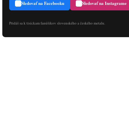
Sledovať na Facebooku
Sledovať na Instagrame
Pridáš sa k tisíckam fanúšikov slovenského a českého metalu.