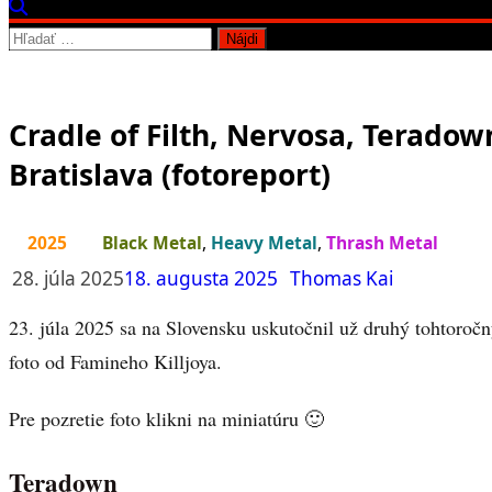
Hľadať:
Cradle of Filth, Nervosa, Teradow
Bratislava (fotoreport)
2025
Black Metal
,
Heavy Metal
,
Thrash Metal
28. júla 2025
18. augusta 2025
Thomas Kai
23. júla 2025 sa na Slovensku uskutočnil už druhý tohtoročn
foto od Famineho Killjoya.
Pre pozretie foto klikni na miniatúru 🙂
Teradown