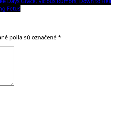
ree Days Grace, Vicious Rumors, Down to Hell
ng Fetus
né polia sú označené
*