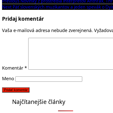
Navigácia
Previous
Previous
Novinky z prostredia interpretov Anthrax, Th
post:
Next
Next
Päť slovenských muzikantov a jeden spevák o Dyi
v
post:
článku
Pridaj komentár
Vaša e-mailová adresa nebude zverejnená.
Vyžadova
Komentár
*
Meno
Najčítanejšie články