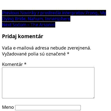
Navigácia
Previous
Previous
Novinky z prostredia interpretov Prong, My
post:
Dying Bride, Nahum, Innersphere
v
Next
Next
Sodom – The Arsonist
článku
post:
Pridaj komentár
Vaša e-mailová adresa nebude zverejnená.
Vyžadované polia sú označené
*
Komentár
*
Meno