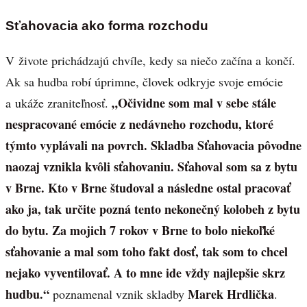
Sťahovacia ako forma rozchodu
V živote prichádzajú chvíle, kedy sa niečo začína a končí.
Ak sa hudba robí úprimne, človek odkryje svoje emócie
„Očividne som mal v sebe stále
a ukáže zraniteľnosť.
nespracované emócie z nedávneho rozchodu, ktoré
týmto vyplávali na povrch. Skladba Sťahovacia pôvodne
naozaj vznikla kvôli sťahovaniu. Sťahoval som sa z bytu
v Brne. Kto v Brne študoval a následne ostal pracovať
ako ja, tak určite pozná tento nekonečný kolobeh z bytu
do bytu. Za mojich 7 rokov v Brne to bolo niekoľké
sťahovanie a mal som toho fakt dosť, tak som to chcel
nejako vyventilovať. A to mne ide vždy najlepšie skrz
hudbu.“
Marek Hrdlička
poznamenal vznik skladby
.