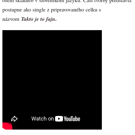
osem skladieb v slovenskom jazyku. Časť tvorby predstavia
postupne ako single z pripravovaného celku s
.
názvom
Takto je to fajn