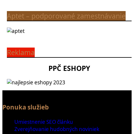
Aptet – podporované zamestnávanie
Reklama
PPČ ESHOPY
Ponuka služieb
Umiestnenie SEO článku
Zverejňovanie hudobných noviniek