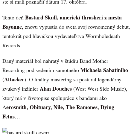
ste si mali poznačiť dátum 17. októbra.
Bastard Skull, americkí thrasheri z mesta
Tento deň
Bayonne,
znovu vypustia do sveta svoj rovnomenný debut,
tentokrát pod hlavičkou vydavateľstva Wormholedeath
Records.
Daný materiál bol nahratý v štúdiu Band Mother
Michaela Sabatiniho
Recording pod vedením samotného
(Attacker
). O finálny mastering sa postaral legendárny
Alan Douches
zvukový inžinier
(West West Side Music),
ktorý má v životopise spolupráce s bandami ako
erosmith, Obituary, Nile, The Ramones, Dying
A
Fetus
…