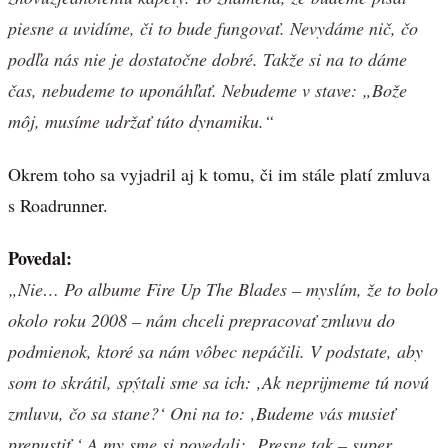
piesne a uvidíme, či to bude fungovať. Nevydáme nič, čo
podľa nás nie je dostatočne dobré. Takže si na to dáme
čas, nebudeme to uponáhľať. Nebudeme v stave: „Bože
môj, musíme udržať túto dynamiku.“
Okrem toho sa vyjadril aj k tomu, či im stále platí zmluva
s Roadrunner.
Povedal:
„Nie… Po albume Fire Up The Blades – myslím, že to bolo
okolo roku 2008 – nám chceli prepracovať zmluvu do
podmienok, ktoré sa nám vôbec nepáčili. V podstate, aby
som to skrátil, spýtali sme sa ich: ‚Ak neprijmeme tú novú
zmluvu, čo sa stane?‘ Oni na to: ‚Budeme vás musieť
prepustiť.‘ A my sme si povedali: ‚Presne tak – super,