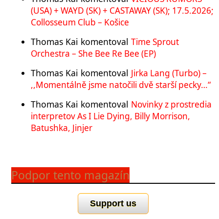
(USA) + WAYD (SK) + CASTAWAY (SK); 17.5.2026;
Collosseum Club – Košice
Thomas Kai
komentoval
Time Sprout
Orchestra – She Bee Re Bee (EP)
Thomas Kai
komentoval
Jirka Lang (Turbo) –
,,Momentálně jsme natočili dvě starší pecky…“
Thomas Kai
komentoval
Novinky z prostredia
interpretov As I Lie Dying, Billy Morrison,
Batushka, Jinjer
Podpor tento magazín
Support us