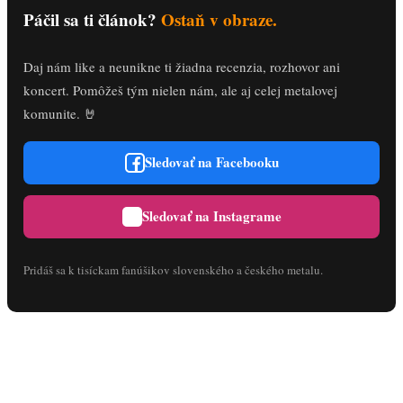
Páčil sa ti článok?
Ostaň v obraze.
Daj nám like a neunikne ti žiadna recenzia, rozhovor ani
koncert. Pomôžeš tým nielen nám, ale aj celej metalovej
komunite. 🤘
Sledovať na Facebooku
Sledovať na Instagrame
Pridáš sa k tisíckam fanúšikov slovenského a českého metalu.