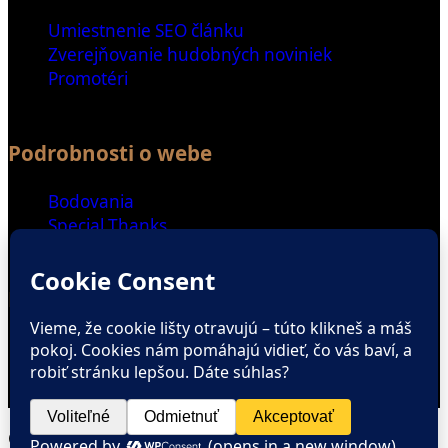
Umiestnenie SEO článku
Zverejňovanie hudobných noviniek
Promotéri
Podrobnosti o webe
Bodovania
Special Thanks
Ďalšie odkazy
Spriatelené weby
Zaujímavé čítanie
ENGLISH SECTION
Copyright © All rights reserved.