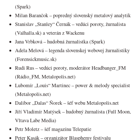
(Spark)
Milan Barančok – popredný slovenský metalový analytik
Stanislav „Stanley“ Černák – vedúci poroty, žurnalista
(Valhalla.sk) a veterán z Wackenu
Jana Vrbková – hudobná žurnalistka (Spark)
Adela Melová – legenda slovenskej webovej žurnalistiky
(Forensickmusic.sk)
Rudi Rus – vedúci poroty, moderátor Headbanger_FM
(Rádio_FM, Metalopolis.net)
Lubomír „Louis“ Martinec – power & melody specialist
(Metalopolis.net)
Dalibor „Dalas“ Ňorek – šéf webu Metalopolis.net
Jiří Vladimír Matýsek – hudobný žurnalista (Full Moon,
Vltava Labe Media)
Petr Moletz – šéf magazínu Telepatie
Peter Kasák – organizátor Blasphemy festivalu