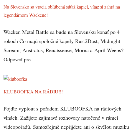
Na Slovensko sa vracia obľúbená súťaž kapiel, víťaz si zahrá na
legendárnom Wackene!
Wacken Metal Battle sa bude na Slovensku konať po 4
rokoch Čo majú spoločné kapely Rust2Dust, Midnight
Scream, Anstratus, Renaissense, Morna a April Weeps?
Odpoveď pre…
KLUBOOFKA NA RÁDIU!!!
Pojďte vyplout s pořadem KLUBOOFKA na rádiových
vlnách. Zažijete zajímavé rozhovory natočené v rámci
videopořadů. Samozřejmě nepřijdete ani o skvělou muziku