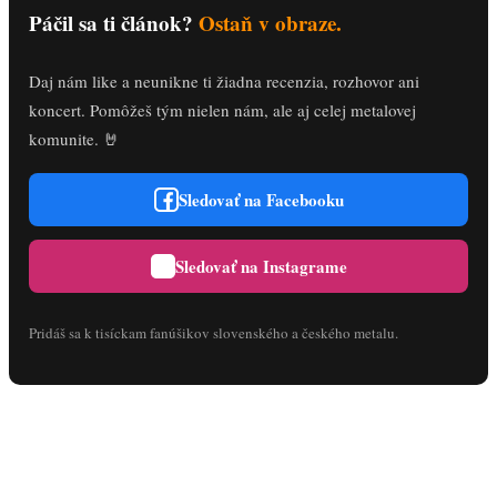
Páčil sa ti článok?
Ostaň v obraze.
Daj nám like a neunikne ti žiadna recenzia, rozhovor ani
koncert. Pomôžeš tým nielen nám, ale aj celej metalovej
komunite. 🤘
Sledovať na Facebooku
Sledovať na Instagrame
Pridáš sa k tisíckam fanúšikov slovenského a českého metalu.