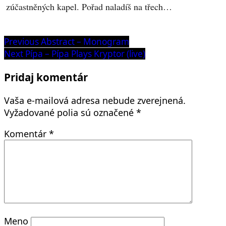
zúčastněných kapel. Pořad naladíš na třech…
Navigácia
Previous
Previous
Abstract – Monogram
post:
Next
Next
Pípa – Pípa Plays Kryptor (live)
v
post:
článku
Pridaj komentár
Vaša e-mailová adresa nebude zverejnená.
Vyžadované polia sú označené
*
Komentár
*
Meno