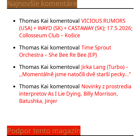
Najnovšie komentáre
Thomas Kai
komentoval
VICIOUS RUMORS
(USA) + WAYD (SK) + CASTAWAY (SK); 17.5.2026;
Collosseum Club – Košice
Thomas Kai
komentoval
Time Sprout
Orchestra – She Bee Re Bee (EP)
Thomas Kai
komentoval
Jirka Lang (Turbo) –
,,Momentálně jsme natočili dvě starší pecky…“
Thomas Kai
komentoval
Novinky z prostredia
interpretov As I Lie Dying, Billy Morrison,
Batushka, Jinjer
Podpor tento magazín