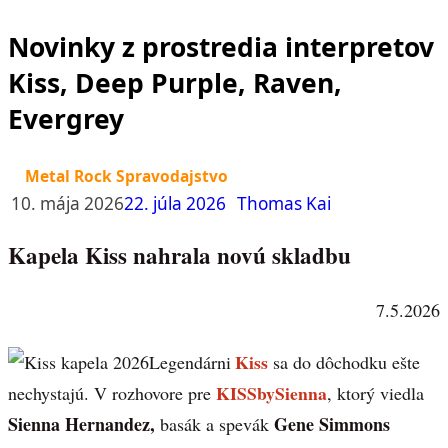
Novinky z prostredia interpretov
Kiss, Deep Purple, Raven,
Evergrey
Metal Rock Spravodajstvo
10. mája 2026
22. júla 2026
Thomas Kai
Kapela Kiss nahrala novú skladbu
7.5.2026
Kiss
Legendárni
sa do dôchodku ešte
KISSbySienna
nechystajú. V rozhovore pre
, ktorý viedla
Sienna Hernandez,
Gene Simmons
basák a spevák