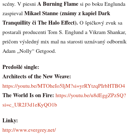
A Burning Flame
scény. V piesni
si po boku Englunda
Mikael Stanne (známy z kapiel Dark
zaspieval
Tranquillity či The Halo Effect).
O špičkový zvuk sa
postarali producenti Tom S. Englund a Vikram Shankar,
pričom výsledný mix mal na starosti uznávaný odborník
Adam „Nolly“ Getgood.
Predošlé single:
Architects of the New Weave:
https://youtu.be/MTOheIo5IjM?si=yrRYtzqPIrbHTBO4
The World Is on Fire:
https://youtu.be/u8dEggZPzSQ?
si=c_UR2J3d1eKyQO1b
Linky:
http://www.evergrey.net/