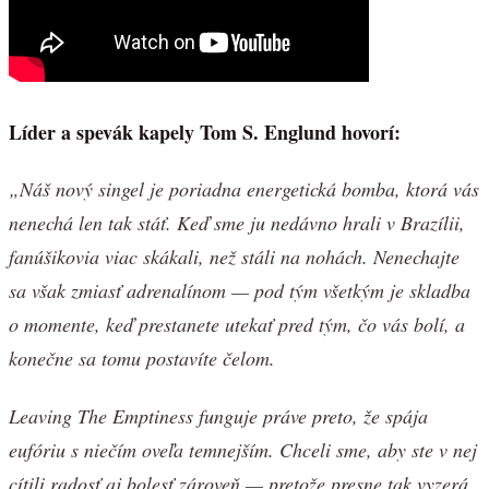
Líder a spevák kapely Tom S. Englund hovorí:
„Náš nový singel je poriadna energetická bomba, ktorá vás
nenechá len tak stáť. Keď sme ju nedávno hrali v Brazílii,
fanúšikovia viac skákali, než stáli na nohách. Nenechajte
sa však zmiasť adrenalínom — pod tým všetkým je skladba
o momente, keď prestanete utekať pred tým, čo vás bolí, a
konečne sa tomu postavíte čelom.
Leaving The Emptiness funguje práve preto, že spája
eufóriu s niečím oveľa temnejším. Chceli sme, aby ste v nej
cítili radosť aj bolesť zároveň — pretože presne tak vyzerá