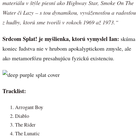
materiálu v štýle piesní ako Highway Star, Smoke On The
Water či Lazy – s tou dynamikou, vyváženosťou a radosťou
z hudby, ktorú sme tvorili v rokoch 1969 až 1973.“
Srdcom Splat! je myšlienka, ktorú vymyslel Ian:
skúma
koniec ľudstva nie v hrubom apokalyptickom zmysle, ale
ako metamorfózu presahujúcu fyzickú existenciu.
Tracklist:
Arrogant Boy
Diablo
The Rider
The Lunatic