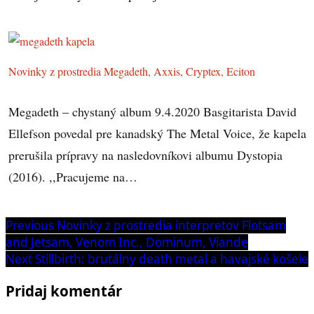
Novinky z prostredia Megadeth, Axxis, Cryptex, Eciton
Megadeth – chystaný album 9.4.2020 Basgitarista David
Ellefson povedal pre kanadský The Metal Voice, že kapela
prerušila prípravy na nasledovníkovi albumu Dystopia
(2016). ,,Pracujeme na…
Navigácia
Previous
Previous
Novinky z prostredia interpretov Flotsam
post:
and Jetsam, Venom Inc., Dominum, Viande
v
Next
Next
Stillbirth: brutálny death metal a havajské košele
článku
post:
Pridaj komentár