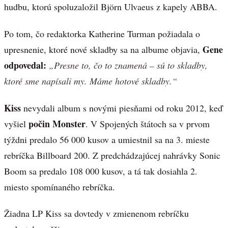
hudbu, ktorú spoluzaložil Björn Ulvaeus z kapely ABBA.
Po tom, čo redaktorka Katherine Turman požiadala o
Gene
upresnenie, ktoré nové skladby sa na albume objavia,
odpovedal:
„Presne to, čo to znamená – sú to skladby,
ktoré sme napísali my. Máme hotové skladby.“
Kiss
nevydali album s novými piesňami od roku 2012, keď
počin Monster
vyšiel
. V Spojených štátoch sa v prvom
týždni predalo 56 000 kusov a umiestnil sa na 3. mieste
rebríčka Billboard 200. Z predchádzajúcej nahrávky Sonic
Boom sa predalo 108 000 kusov, a tá tak dosiahla 2.
miesto spomínaného rebríčka.
Žiadna LP Kiss sa dovtedy v zmienenom rebríčku