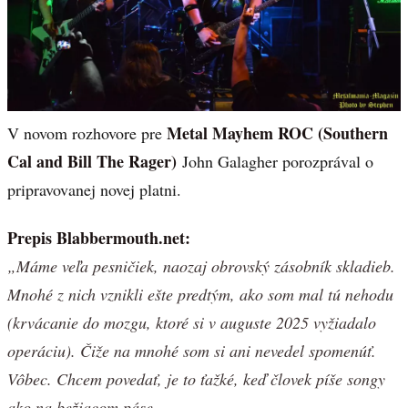
Metal Mayhem ROC (Southern
V novom rozhovore pre
Cal and Bill The Rager)
John Galagher porozprával o
pripravovanej novej platni.
Prepis Blabbermouth.net:
„Máme veľa pesničiek, naozaj obrovský zásobník skladieb.
Mnohé z nich vznikli ešte predtým, ako som mal tú nehodu
(krvácanie do mozgu, ktoré si v auguste 2025 vyžiadalo
operáciu). Čiže na mnohé som si ani nevedel spomenúť.
Vôbec. Chcem povedať, je to ťažké, keď človek píše songy
ako na bežiacom páse…