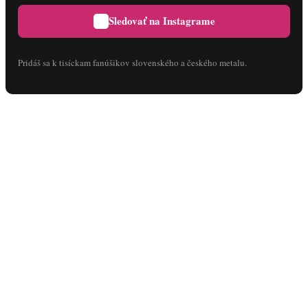
Sledovať na Instagrame
Pridáš sa k tisíckam fanúšikov slovenského a českého metalu.