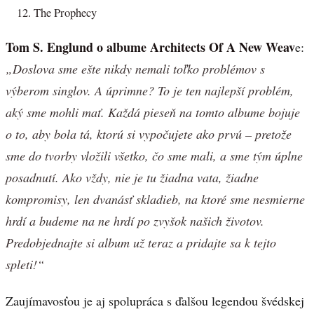
The Prophecy
Tom S. Englund o albume Architects Of A New Weav
e:
„Doslova sme ešte nikdy nemali toľko problémov s
výberom singlov. A úprimne? To je ten najlepší problém,
aký sme mohli mať. Každá pieseň na tomto albume bojuje
o to, aby bola tá, ktorú si vypočujete ako prvú – pretože
sme do tvorby vložili všetko, čo sme mali, a sme tým úplne
posadnutí. Ako vždy, nie je tu žiadna vata, žiadne
kompromisy, len dvanásť skladieb, na ktoré sme nesmierne
hrdí a budeme na ne hrdí po zvyšok našich životov.
Predobjednajte si album už teraz a pridajte sa k tejto
spleti!“
Zaujímavosťou je aj spolupráca s ďalšou legendou švédskej