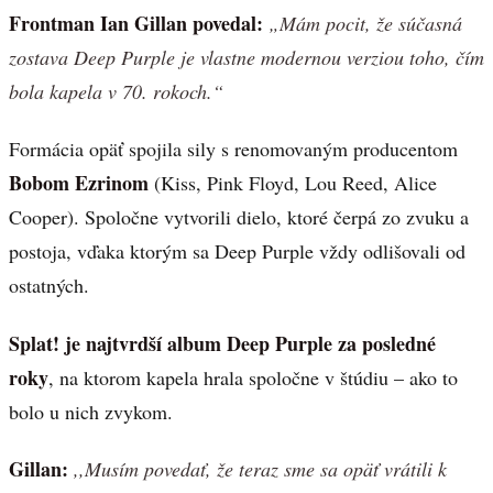
Frontman Ian Gillan povedal:
„Mám pocit, že súčasná
zostava Deep Purple je vlastne modernou verziou toho, čím
bola kapela v 70. rokoch.“
Formácia opäť spojila sily s renomovaným producentom
Bobom Ezrinom
(Kiss, Pink Floyd, Lou Reed, Alice
Cooper). Spoločne vytvorili dielo, ktoré čerpá zo zvuku a
postoja, vďaka ktorým sa Deep Purple vždy odlišovali od
ostatných.
Splat! je najtvrdší album Deep Purple za posledné
roky
, na ktorom kapela hrala spoločne v štúdiu – ako to
bolo u nich zvykom.
Gillan:
,,Musím povedať, že teraz sme sa opäť vrátili k