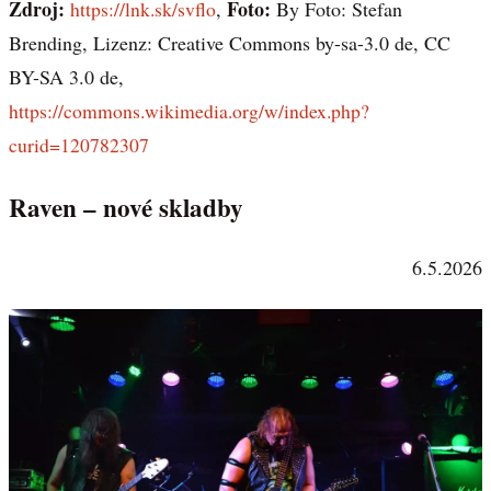
Zdroj:
Foto:
https://lnk.sk/svflo
,
By Foto: Stefan
Brending, Lizenz: Creative Commons by-sa-3.0 de, CC
BY-SA 3.0 de,
https://commons.wikimedia.org/w/index.php?
curid=120782307
Raven – nové skladby
6.5.2026