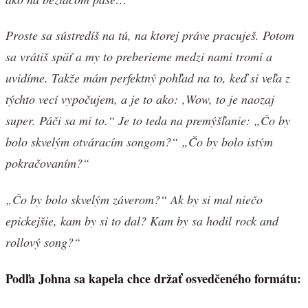
Proste sa sústredíš na tú, na ktorej práve pracuješ. Potom
sa vrátiš späť a my to preberieme medzi nami tromi a
uvidíme. Takže mám perfektný pohľad na to, keď si veľa z
týchto vecí vypočujem, a je to ako: ‚Wow, to je naozaj
super. Páči sa mi to.“ Je to teda na premýšľanie: „Čo by
bolo skvelým otváracím songom?“ „Čo by bolo istým
pokračovaním?“
„Čo by bolo skvelým záverom?“ Ak by si mal niečo
epickejšie, kam by si to dal? Kam by sa hodil rock and
rollový song?“
Podľa Johna sa kapela chce držať osvedčeného formátu: