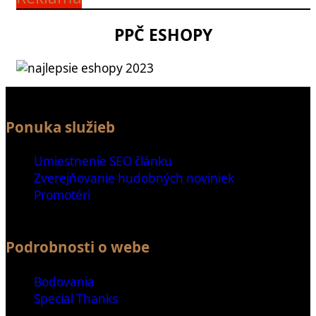
PPČ ESHOPY
Ponuka služieb
Umiestnenie SEO článku
Zverejňovanie hudobných noviniek
Promotéri
Podrobnosti o webe
Bodovania
Special Thanks