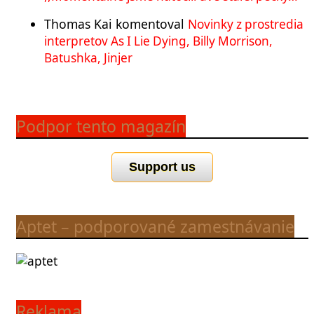
Thomas Kai
komentoval
Novinky z prostredia
interpretov As I Lie Dying, Billy Morrison,
Batushka, Jinjer
Podpor tento magazín
Support us
Aptet – podporované zamestnávanie
Reklama