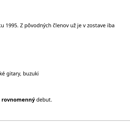
ku 1995. Z pôvodných členov už je v zostave iba
é gitary, buzuki
i
rovnomenný
debut.