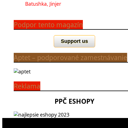
Batushka, Jinjer
Podpor tento magazín
Support us
Aptet – podporované zamestnávanie
Reklama
PPČ ESHOPY