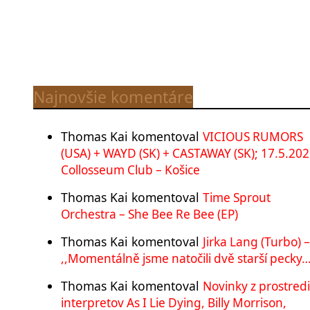
Najnovšie komentáre
Thomas Kai
komentoval
VICIOUS RUMORS
(USA) + WAYD (SK) + CASTAWAY (SK); 17.5.202
Collosseum Club – Košice
Thomas Kai
komentoval
Time Sprout
Orchestra – She Bee Re Bee (EP)
Thomas Kai
komentoval
Jirka Lang (Turbo) –
,,Momentálně jsme natočili dvě starší pecky…
Thomas Kai
komentoval
Novinky z prostred
interpretov As I Lie Dying, Billy Morrison,