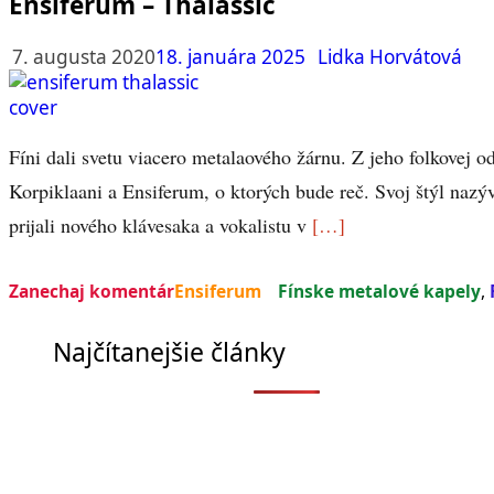
Ensiferum – Thalassic
7. augusta 2020
18. januára 2025
Lidka Horvátová
Fíni dali svetu viacero metalaového žárnu. Z jeho folkovej 
Korpiklaani a Ensiferum, o ktorých bude reč. Svoj štýl nazýv
prijali nového klávesaka a vokalistu v
[…]
Zanechaj komentár
Ensiferum
Fínske metalové kapely
,
Najčítanejšie články