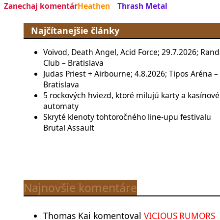
Zanechaj komentár
Heathen
Thrash Metal
Najčítanejšie články
Voivod, Death Angel, Acid Force; 29.7.2026; Rand
Club – Bratislava
Judas Priest + Airbourne; 4.8.2026; Tipos Aréna –
Bratislava
5 rockových hviezd, ktoré milujú karty a kasínové
automaty
Skryté klenoty tohtoročného line-upu festivalu
Brutal Assault
Najnovšie komentáre
Thomas Kai
komentoval
VICIOUS RUMORS