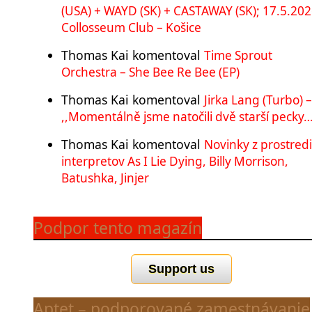
(USA) + WAYD (SK) + CASTAWAY (SK); 17.5.202
Collosseum Club – Košice
Thomas Kai
komentoval
Time Sprout
Orchestra – She Bee Re Bee (EP)
Thomas Kai
komentoval
Jirka Lang (Turbo) –
,,Momentálně jsme natočili dvě starší pecky…
Thomas Kai
komentoval
Novinky z prostred
interpretov As I Lie Dying, Billy Morrison,
Batushka, Jinjer
Podpor tento magazín
Support us
Aptet – podporované zamestnávanie