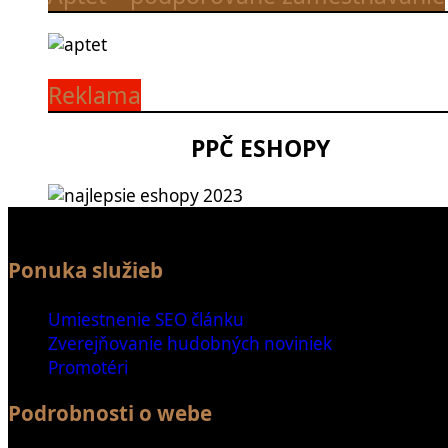
Reklama
PPČ ESHOPY
Ponuka služieb
Umiestnenie SEO článku
Zverejňovanie hudobných noviniek
Promotéri
Podrobnosti o webe