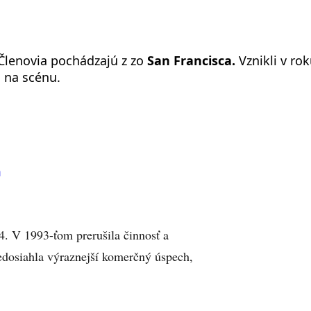
Členovia pochádzajú z zo
San Francisca.
Vznikli v ro
i na scénu.
á
4. V 1993-ťom prerušila činnosť a
edosiahla výraznejší komerčný úspech,