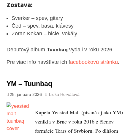
Zostava:
Sverker – spev, gitary
Čed – spev, basa, klávesy
Zoran Kokan – bicie, vokály
Tuunbaq
Debutový album
vydali v roku 2026.
Pre viac info navštívte ich f
acebookovú stránku
.
YM – Tuunbaq
28. januára 2026
Lidka Horvátová
Kapela Yeasted Malt (písaná aj ako YM)
vznikla v Brne v roku 2016 z členov
formácie Tears of Stybjorn. Po dlhšom