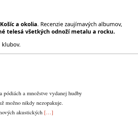
Košíc a okolia
. Recenzie zaujímavých albumov,
é telesá všetkých odnoží metalu a rocku.
 klubov.
a pódiách a množstve vydanej hudby
už možno nikdy nezopakuje.
nových akustických
[…]