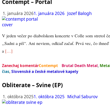
Contempt – Portal
1. januára 2026
1. januára 2026
Jozef Balogh
V jeden večer po diabolskom koncerte v Colle som stretol 
,,Sadni a píš“. Ani neviem, odkiaľ začať. Prvá vec, čo ihne
a
[…]
Zanechaj komentár
Contempt
Brutal Death Metal
,
Meta
čias
,
Slovenské a české metalové kapely
Obliterate – Svine (EP)
1. októbra 2025
1. októbra 2025
Michal Saburov