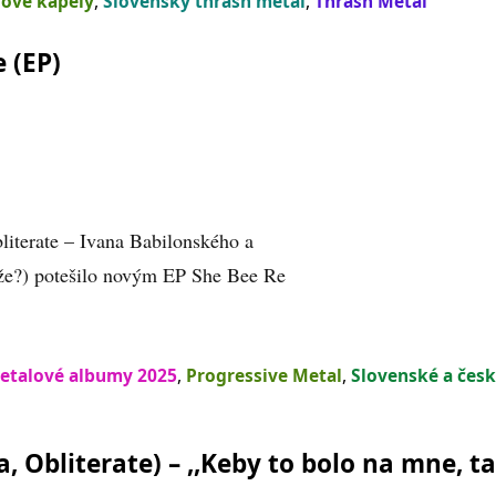
lové kapely
,
Slovenský thrash metal
,
Thrash Metal
 (EP)
literate – Ivana Babilonského a
 že?) potešilo novým EP She Bee Re
etalové albumy 2025
,
Progressive Metal
,
Slovenské a čes
 Obliterate) – ,,Keby to bolo na mne, t