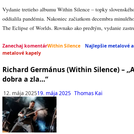
Vydanie tretieho albumu Within Silence – topky slovenskéh
oddialila pandémia. Nakoniec začiatkom decembra minulého 
The Eclipse of Worlds. Rovnako ako predtým, vydanie zastr
Zanechaj komentár
Within Silence
Najlepšie metalové 
metalové kapely
Richard Germánus (Within Silence) – ,,
dobra a zla…“
12. mája 2025
19. mája 2025
Thomas Kai