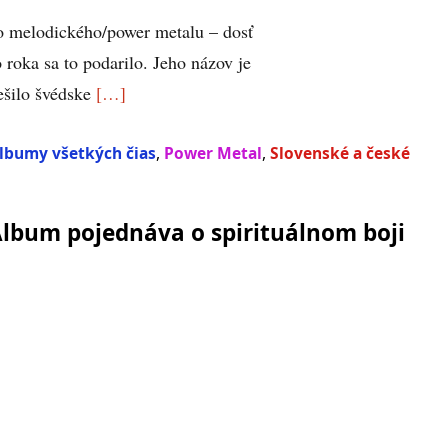
o melodického/power metalu – dosť
roka sa to podarilo. Jeho názov je
ešilo švédske
[…]
albumy všetkých čias
,
Power Metal
,
Slovenské a české
Album pojednáva o spirituálnom boji