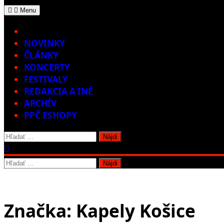
Menu
Home
NOVINKY
ČLÁNKY
KONCERTY
FESTIVALY
REDAKCIA A INÉ
ARCHÍV
PPČ ESHOPY
Hľadať:
Hľadať:
Značka:
Kapely Košice