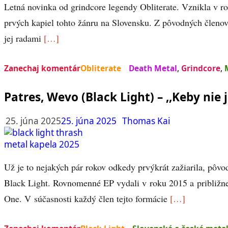
Letná novinka od grindcore legendy Obliterate. Vznikla v r
prvých kapiel tohto žánru na Slovensku. Z pôvodných členov 
jej radami
[…]
Zanechaj komentár
Obliterate
Death Metal
,
Grindcore
,
Patres, Wevo (Black Light) – ,,Keby nie j
25. júna 2025
25. júna 2025
Thomas Kai
Už je to nejakých pár rokov odkedy prvýkrát zažiarila, pôvo
Black Light. Rovnomenné EP vydali v roku 2015 a približne
One. V súčasnosti každý člen tejto formácie
[…]