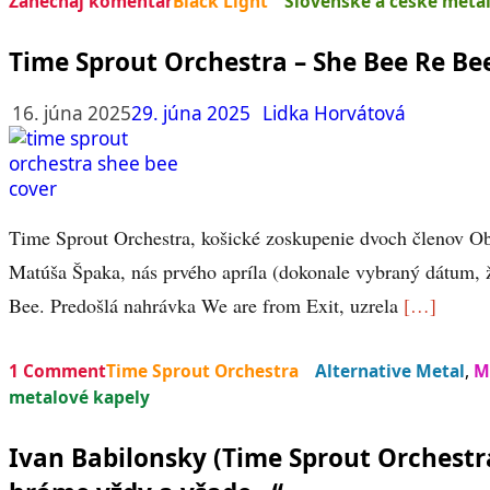
Zanechaj komentár
Black Light
Slovenské a české meta
Time Sprout Orchestra – She Bee Re Bee
16. júna 2025
29. júna 2025
Lidka Horvátová
Time Sprout Orchestra, košické zoskupenie dvoch členov Ob
Matúša Špaka, nás prvého apríla (dokonale vybraný dátum,
Bee. Predošlá nahrávka We are from Exit, uzrela
[…]
1 Comment
Time Sprout Orchestra
Alternative Metal
,
M
metalové kapely
Ivan Babilonsky (Time Sprout Orchestra,