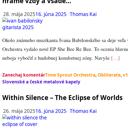
hráme vždy a všade…“
28. mája 2025
16. júna 2025
Thomas Kai
Okolo známeho muzikanta Ivana Babilonského sa deje veľa 
Orchestra vydalo nové EP She Bee Re Bee. To ocenia hlavne
neboja vybočiť z hudobnej komfortnej zóny. Navyše
[…]
Zanechaj komentár
Time Sprout Orchestra
,
Obliterate
,
v1
Slovenské a české metalové kapely
Within Silence – The Eclipse of Worlds
26. mája 2025
16. júna 2025
Thomas Kai