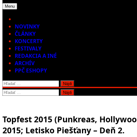
Menu
Home
NOVINKY
ČLÁNKY
KONCERTY
FESTIVALY
REDAKCIA A INÉ
ARCHÍV
PPČ ESHOPY
Hľadať:
Hľadať:
Topfest 2015 (Punkreas, Hollywood
2015; Letisko Piešťany – Deň 2.