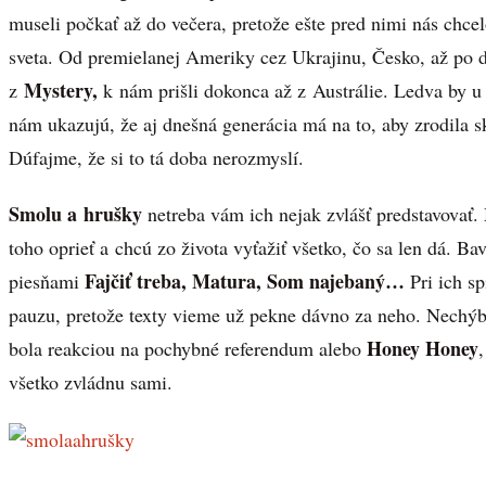
museli počkať až do večera, pretože ešte pred nimi nás chcel
sveta. Od premielanej Ameriky cez Ukrajinu, Česko, až po 
Mystery,
z
k nám prišli dokonca až z Austrálie. Ledva by u
nám ukazujú, že aj dnešná generácia má na to, aby zrodila 
Dúfajme, že si to tá doba nerozmyslí.
Smolu a hrušky
netreba vám ich nejak zvlášť predstavovať.
toho oprieť a chcú zo života vyťažiť všetko, čo sa len dá. B
Fajčiť treba, Matura, Som najebaný…
piesňami
Pri ich s
pauzu, pretože texty vieme už pekne dávno za neho. Nechýb
Honey Honey
bola reakciou na pochybné referendum alebo
všetko zvládnu sami.