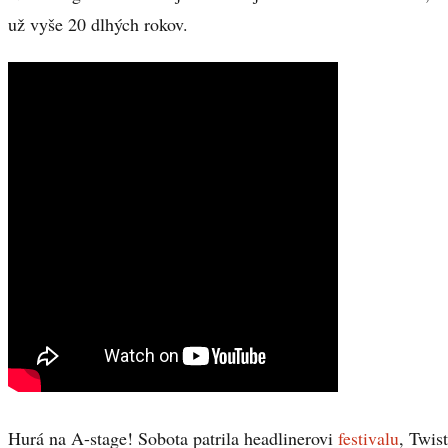
už vyše 20 dlhých rokov.
Hurá na A-stage! Sobota patrila headlinerovi
festivalu
, Twis