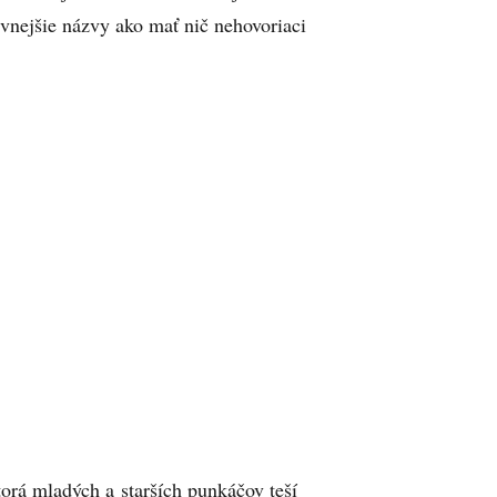
ivnejšie názvy ako mať nič nehovoriaci
torá mladých a starších punkáčov teší