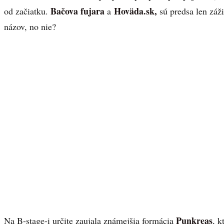
Bačova fujara
Hoväda.sk,
od začiatku.
a
sú predsa len záž
názov, no nie?
Punkreas
Na B-stage-i určite zaujala známejšia formácia
, k