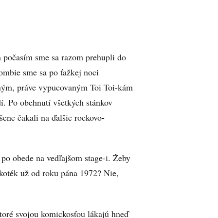
 počasím sme sa razom prehupli do
zombie sme sa po ťažkej noci
veným, práve vypucovaným Toi Toi-kám
dí. Po obehnutí všetkých stánkov
ene čakali na ďalšie rockovo-
u po obede na vedľajšom stage-i. Žeby
skoték už od roku pána 1972? Nie,
ktoré svojou komickosťou lákajú hneď