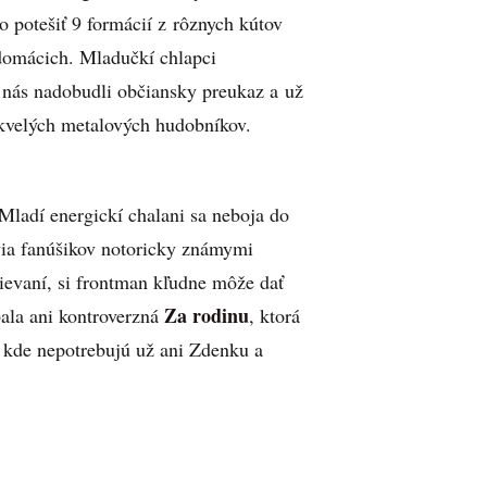
o potešiť 9 formácií z rôznych kútov
domácich. Mladučkí chlapci
 nás nadobudli občiansky preukaz a už
skvelých metalových hudobníkov.
 Mladí energickí chalani sa neboja do
avia fanúšikov notoricky známymi
pievaní, si frontman kľudne môže dať
Za rodinu
ala ani kontroverzná
, ktorá
, kde nepotrebujú už ani Zdenku a