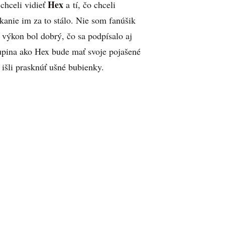
Hex
chceli vidieť
a tí, čo chceli
anie im za to stálo. Nie som fanúšik
 výkon bol dobrý, čo sa podpísalo aj
skupina ako Hex bude mať svoje pojašené
 išli prasknúť ušné bubienky.