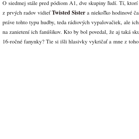
O siedmej stále pred pódiom A1, dve skupiny ľudí. Tí, ktorí 
Twisted Sister
z prvých radov vidieť
a niekoľko hodinové čak
práve tohto typu hudby, teda rádiových vypalovačiek, ale ich
na zanietení ich fanúšikov. Kto by bol povedal, že aj taká 
16-ročné fanynky? Tie si išli hlasivky vykričať a mne z toho