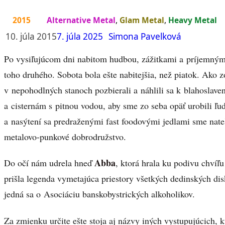
2015
Alternative Metal
,
Glam Metal
,
Heavy Metal
10. júla 2015
7. júla 2025
Simona Pavelková
Po vysiľujúcom dni nabitom hudbou, zážitkami a príjemným
toho druhého. Sobota bola ešte nabitejšia, než piatok. Ako 
v nepohodlných stanoch pozbierali a náhlili sa k blahosla
a cisternám s pitnou vodou, aby sme zo seba opäť urobili ľu
a nasýtení sa predraženými fast foodovými jedlami sme nateš
metalovo-punkové dobrodružstvo.
Abba
Do očí nám udrela hneď
, ktorá hrala ku podivu chvíľ
prišla legenda vymetajúca priestory všetkých dedinských di
jedná sa o Asociáciu banskobystrických alkoholikov.
Za zmienku určite ešte stoja aj názvy iných vystupujúcich, 