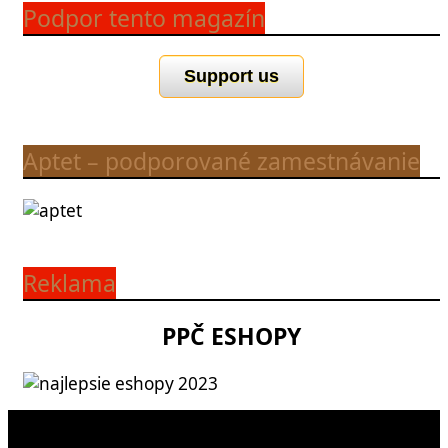
Podpor tento magazín
Support us
Aptet – podporované zamestnávanie
Reklama
PPČ ESHOPY