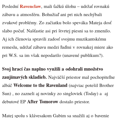
Ravenclaw
Poslední
, mali ťažkú úlohu – udržať rovnakú
zábavu a atmosféru. Bohužiaľ ani pri nich nechýbali
zvukové problémy. Zo začiatku bolo speváka Mateja dosť
slabo počuť. Našťastie asi pri štvrtej piesni sa to zmenilo.
Aj ich členovia spravili zadosť svojmu muzikantskému
remeslu, udržať zábavu medzi ľuďmi v rovnakej miere ako
pri W.S. sa im však nepodarilo (unavené publikum?).
Svoj hrací čas naplno využili a odohrali množstvo
zaujímavých skladieb.
Najväčší priestor mal pochopiteľne
Welcome to the Ravenland
albáč
(najviac potešil Brother
Sun) , no zazneli aj novinky zo singloviek (Today) a aj
After Tomorow
debutové EP
dostalo priestor.
Matej spolu s klávesakom Gabim sa snažili aj o bavenie