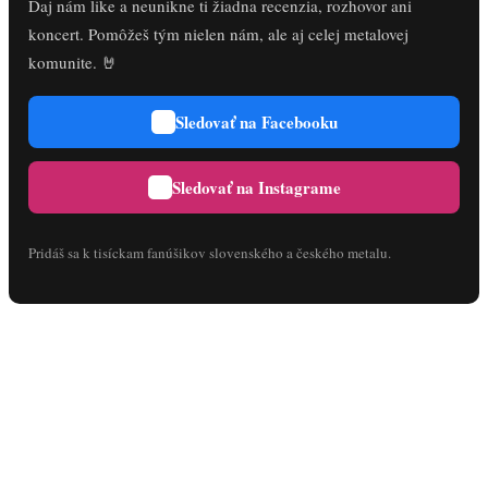
Daj nám like a neunikne ti žiadna recenzia, rozhovor ani
koncert. Pomôžeš tým nielen nám, ale aj celej metalovej
komunite. 🤘
Sledovať na Facebooku
Sledovať na Instagrame
Pridáš sa k tisíckam fanúšikov slovenského a českého metalu.