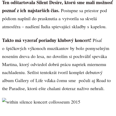
Ten odštartovala Silent Desire, ktorú sme mali možnosť
poznať z ich najstarších čias.
Postupne sa priestor pod
pódiom naplnil do prasknutia a vytvorila sa skvelá
atmosféra – nadšení ľudia spievajúci skladby s kapelou.
Takto má vyzerať poriadny klubový koncert!
Písať
o špičkových výkonoch muzikantov by bolo pomyselným
nosením dreva do lesa, no dovolím si pochváliť speváka
Martina, ktorý odviedol dobrú prácu napriek miernemu
nachladeniu. Setlist tentokrát tvoril komplet debutový
album Gallery of Life vďaka čomu sme počuli aj Road to
the Paradise, ktorú ešte chalani doteraz naživo nehrali.