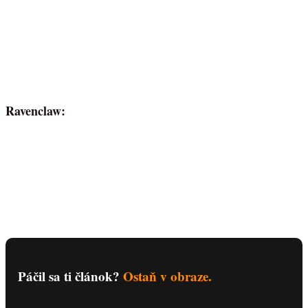
Ravenclaw:
Páčil sa ti článok?
Ostaň v obraze.