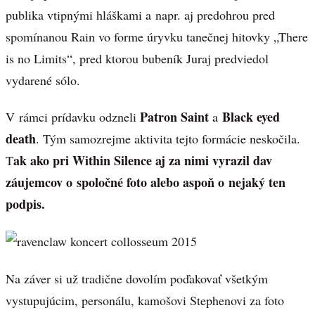
publika vtipnými hláškami a napr. aj predohrou pred
spomínanou Rain vo forme úryvku tanečnej hitovky „There
is no Limits“, pred ktorou bubeník Juraj predviedol
vydarené sólo.
Patron Saint
Black eyed
V rámci prídavku odzneli
a
death
. Tým samozrejme aktivita tejto formácie neskočila.
ak ako pri Within Silence aj za nimi vyrazil dav
T
záujemcov o spoločné foto alebo aspoň o nejaký ten
podpis.
Na záver si už tradične dovolím poďakovať všetkým
vystupujúcim, personálu, kamošovi Stephenovi za foto