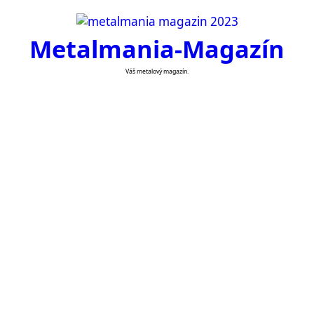
Skip
to
Metalmania-Magazín
content
Váš metalový magazín.