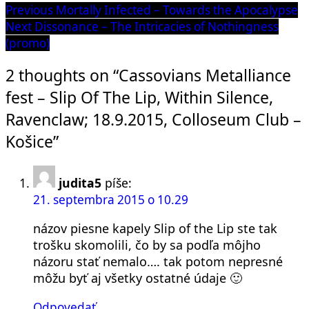
Navigácia
Previous
Previous
Mortally Infected – Towards the Apocalypse
post:
Next
Next
Dissonance – The Intricacies of Nothingness
v
post:
(promo)
článku
2 thoughts on “Cassovians Metalliance
fest – Slip Of The Lip, Within Silence,
Ravenclaw; 18.9.2015, Colloseum Club –
Košice”
judita5
píše:
21. septembra 2015 o 10.29
názov piesne kapely Slip of the Lip ste tak
trošku skomolili, čo by sa podľa môjho
názoru stať nemalo…. tak potom nepresné
môžu byť aj všetky ostatné údaje 🙂
Odpovedať