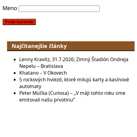
Meno
Najčítanejšie články
Lenny Kravitz, 31.7.2026; Zimný Štadión Ondreja
Nepelu – Bratislava
Khatano – V Okovech
5 rockových hviezd, ktoré milujú karty a kasínové
automaty
Peter Múčka (Curiosa) – ,,V máji tohto roku sme
emitovali našu prvotinu“