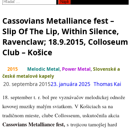
Hľadať:
Cassovians Metalliance fest –
Slip Of The Lip, Within Silence,
Ravenclaw; 18.9.2015, Colloseum
Club – Košice
2015
Melodic Metal
,
Power Metal
,
Slovenské a
české metalové kapely
20. septembra 2015
23. januára 2025
Thomas Kai
18. september t. r. bol pre vyznávačov melodickej odnože
kovovej muziky malým sviatkom. V Košiciach sa na
tradičnom mieste, clube Collosseum, uskutočnila akcia
Cassovians Metalliance fest,
s trojicou tamojšej hard