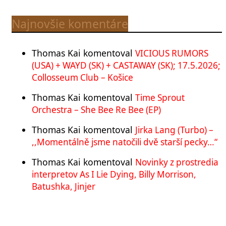
Najnovšie komentáre
Thomas Kai
komentoval
VICIOUS RUMORS
(USA) + WAYD (SK) + CASTAWAY (SK); 17.5.2026;
Collosseum Club – Košice
Thomas Kai
komentoval
Time Sprout
Orchestra – She Bee Re Bee (EP)
Thomas Kai
komentoval
Jirka Lang (Turbo) –
,,Momentálně jsme natočili dvě starší pecky…“
Thomas Kai
komentoval
Novinky z prostredia
interpretov As I Lie Dying, Billy Morrison,
Batushka, Jinjer