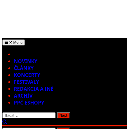
Menu
Home
NOVINKY
ČLÁNKY
KONCERTY
FESTIVALY
REDAKCIA A INÉ
ARCHÍV
PPČ ESHOPY
Hľadať: