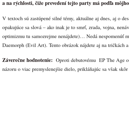
a na rýchlosti, čiže prevedení tejto party má podľa môjho
V textoch sú zastúpené silné témy, aktuálne aj dnes, aj o d
opakujúce sa slová – ako inak je to smrť, zrada, vojna, nenávi
optimizmu tu samozrejme nenájdete)… Nedá nespomenúť motí
Daemorph (Evil Art). Tento obrázok nájdete aj na tričkách a
Záverečne hodnotenie:
Oproti debutovému EP The Age of 
názoru o viac premyslenejšie dielo, prikláňajúc sa však skôr