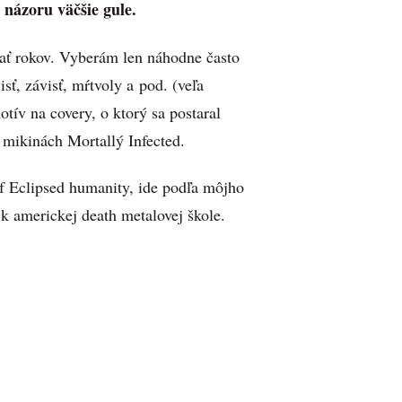
 názoru väčšie gule.
esať rokov. Vyberám len náhodne často
sť, závisť, mŕtvoly a pod. (veľa
v na covery, o ktorý sa postaral
 mikinách Mortallý Infected.
Eclipsed humanity, ide podľa môjho
 k americkej death metalovej škole.