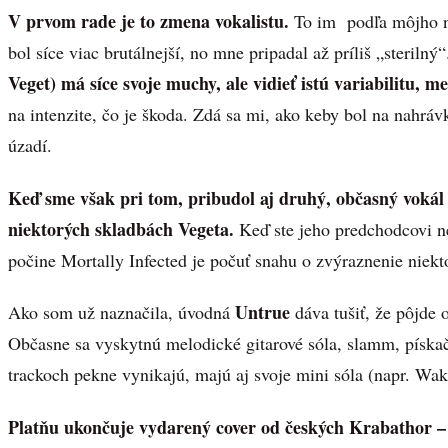
V prvom rade je to zmena vokalistu.
To im podľa môjho n
bol síce viac brutálnejší, no mne pripadal až príliš „sterilný“
Veget) má síce svoje muchy, ale vidieť istú variabilitu, m
na intenzite, čo je škoda. Zdá sa mi, ako keby bol na nahráv
úzadí.
Keď sme však pri tom, pribudol aj druhý, občasný vokál 
niektorých skladbách Vegeta.
Keď ste jeho predchodcovi n
počine Mortally Infected je počuť snahu o zvýraznenie niekt
Untrue
Ako som už naznačila, úvodná
dáva tušiť, že pôjde 
Občasne sa vyskytnú melodické gitarové sóla, slamm, píska
trackoch pekne vynikajú, majú aj svoje mini sóla (napr. Wake
Platňu ukončuje vydarený cover od českých Krabathor –