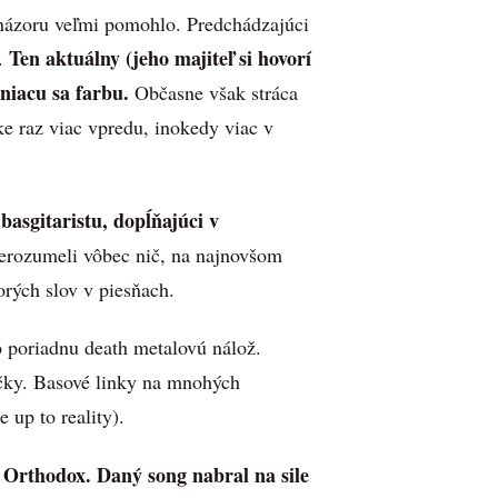
ázoru veľmi pomohlo. Predchádzajúci
Ten aktuálny (jeho majiteľ si hovorí
.
eniacu sa farbu.
Občasne však stráca
ke raz viac vpredu, inokedy viac v
basgitaristu, dopĺňajúci v
erozumeli vôbec nič, na najnovšom
orých slov v piesňach.
o poriadnu death metalovú nálož.
čky. Basové linky na mnohých
 up to reality).
 Orthodox. Daný song nabral na sile