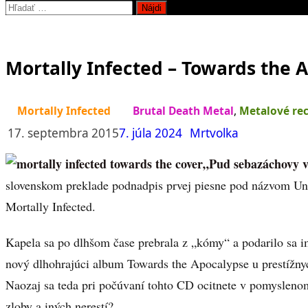
Hľadať:
Mortally Infected – Towards the 
Mortally Infected
Brutal Death Metal
,
Metalové re
17. septembra 2015
7. júla 2024
Mrtvolka
„Pud sebazáchovy v
slovenskom preklade podnadpis prvej piesne pod názvom Unt
Mortally Infected.
Kapela sa po dlhšom čase prebrala z „kómy“ a podarilo sa
nový dlhohrajúci album Towards the Apocalypse u prestížn
Naozaj sa teda pri počúvaní tohto CD ocitnete v pomyslenom
zloby a iných nerestí?