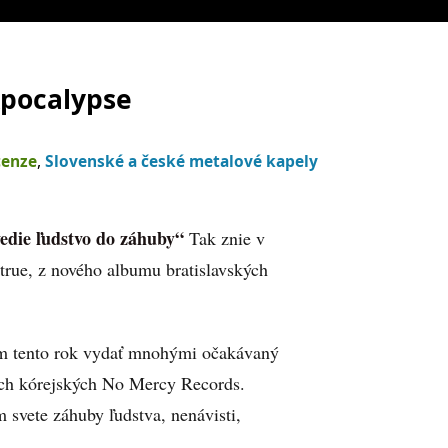
Apocalypse
cenze
,
Slovenské a české metalové kapely
edie ľudstvo do záhuby“
Tak znie v
rue, z nového albumu bratislavských
 im tento rok vydať mnohými očakávaný
ych kórejských No Mercy Records.
 svete záhuby ľudstva, nenávisti,