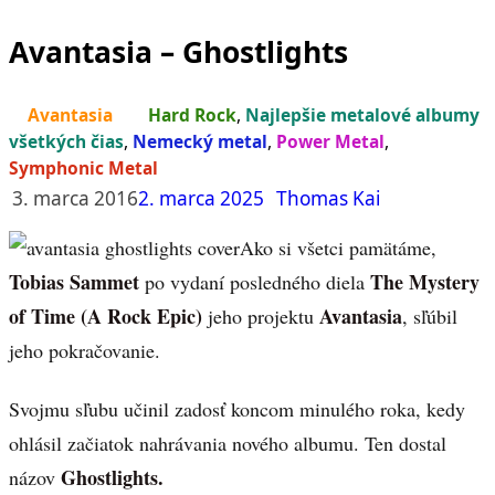
Avantasia – Ghostlights
Avantasia
Hard Rock
,
Najlepšie metalové albumy
všetkých čias
,
Nemecký metal
,
Power Metal
,
Symphonic Metal
3. marca 2016
2. marca 2025
Thomas Kai
Ako si všetci pamätáme,
Tobias Sammet
The Mystery
po vydaní posledného diela
of Time (A Rock Epic)
Avantasia
jeho projektu
, sľúbil
jeho pokračovanie.
Svojmu sľubu učinil zadosť koncom minulého roka, kedy
ohlásil začiatok nahrávania nového albumu. Ten dostal
Ghostlights.
názov