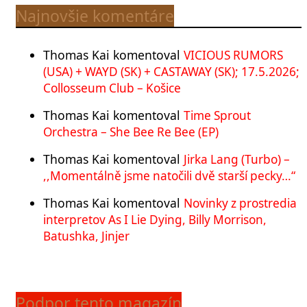
Najnovšie komentáre
Thomas Kai
komentoval
VICIOUS RUMORS
(USA) + WAYD (SK) + CASTAWAY (SK); 17.5.2026;
Collosseum Club – Košice
Thomas Kai
komentoval
Time Sprout
Orchestra – She Bee Re Bee (EP)
Thomas Kai
komentoval
Jirka Lang (Turbo) –
,,Momentálně jsme natočili dvě starší pecky…“
Thomas Kai
komentoval
Novinky z prostredia
interpretov As I Lie Dying, Billy Morrison,
Batushka, Jinjer
Podpor tento magazín