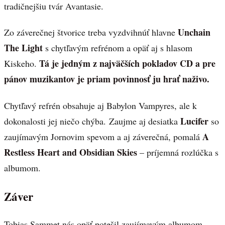
tradičnejšiu tvár Avantasie.
Unchain
Zo záverečnej štvorice treba vyzdvihnúť hlavne
The Light
s chytľavým refrénom a opäť aj s hlasom
Tá je jedným z najväčších pokladov CD a pre
Kiskeho.
pánov muzikantov je priam povinnosť ju hrať naživo.
Chytľavý refrén obsahuje aj Babylon Vampyres, ale k
Lucifer
dokonalosti jej niečo chýba. Zaujme aj desiatka
so
A
zaujímavým Jornovim spevom a aj záverečná, pomalá
Restless Heart and Obsidian Skies
– príjemná rozlúčka s
albumom.
Záver
Tobias Sammet nás opäť potešil zaujímavým albumom