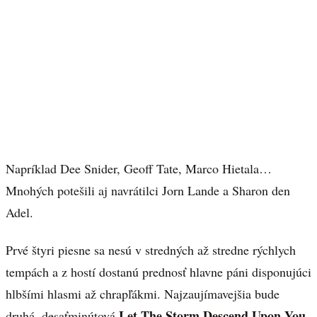
Napríklad Dee Snider, Geoff Tate, Marco Hietala…
Mnohých potešili aj navrátilci Jorn Lande a Sharon den
Adel.
Prvé štyri piesne sa nesú v stredných až stredne rýchlych
tempách a z hostí dostanú prednosť hlavne páni disponujúci
hlbšími hlasmi až chrapľákmi. Najzaujímavejšia bude
Let The Storm Descend Upon You
druhá, desaťminútová