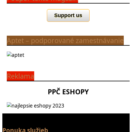
Support us
Aptet – podporované zamestnávanie
Reklama
PPČ ESHOPY
Ponuka služieb