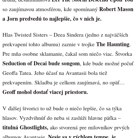
Robert Mason
so zaujímavou atmosférou, kde spomínaný
a Jorn predvedú to najlepšie, čo v nich je.
Hlas Twisted Sisters – Deea Sindera (jedno z najväčších
The Haunting
prekvapení tohto albumu) zaznie v trojke
.
Pre mňa osobne sklamanie, čakal som niečo viac. Štvorka
Seduction of Decai bude songom
, kde bude možné počuť
Geoffa Tatea. Jeho účasť na Avantasii bola tiež
prekvapením. Skladba je celkom zaujímavá, no opäť…
Geoff mohol dostať viacej priestoru.
V ďalšej štvorici to už bude o niečo lepšie, čo sa týka
hlasov. Vyzdvihnúť do neba si zaslúži hlavne päťka –
titulná Ghostlights,
ako stvorená pre milovníkov prvých
Nesie sa v rýchlom tempe, je
albumov Avantasie.