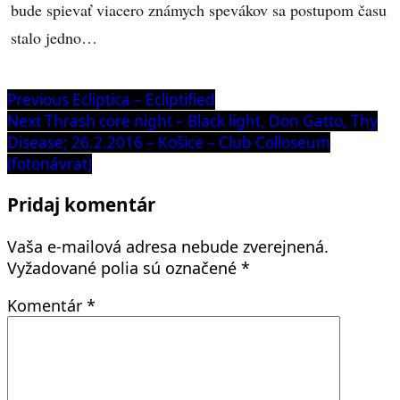
bude spievať viacero známych spevákov sa postupom času
stalo jedno…
Navigácia
Previous
Previous
Ecliptica – Ecliptified
post:
Next
Next
Thrash core night – Black light, Don Gatto, Thy
v
post:
Disease; 26.2.2016 – Košice – Club Colloseum
článku
(fotonávrat)
Pridaj komentár
Vaša e-mailová adresa nebude zverejnená.
Vyžadované polia sú označené
*
Komentár
*