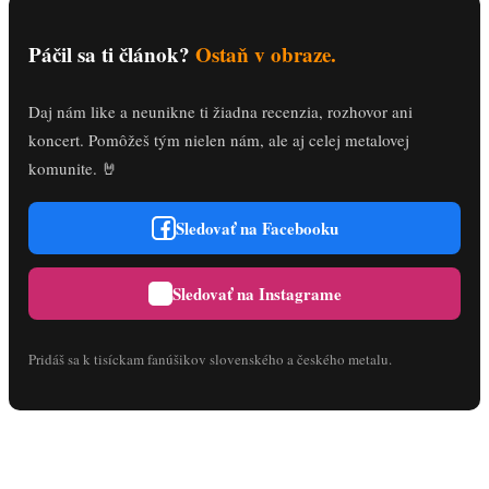
Páčil sa ti článok?
Ostaň v obraze.
Daj nám like a neunikne ti žiadna recenzia, rozhovor ani
koncert. Pomôžeš tým nielen nám, ale aj celej metalovej
komunite. 🤘
Sledovať na Facebooku
Sledovať na Instagrame
Pridáš sa k tisíckam fanúšikov slovenského a českého metalu.