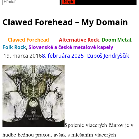
Hľadať:
Clawed Forehead – My Domain
Clawed Forehead
Alternative Rock
,
Doom Metal
,
Folk Rock
,
Slovenské a české metalové kapely
19. marca 2016
8. februára 2025
Ľuboš Jendryščík
Spojenie viacerých žánrov je v
hudbe bežnou praxou, avšak s miešaním viacerých