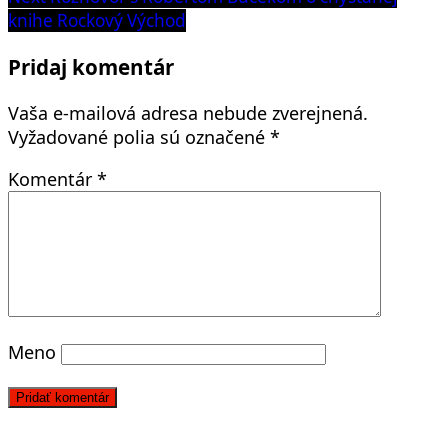
článku
post:
knihe Rockový Východ
Pridaj komentár
Vaša e-mailová adresa nebude zverejnená.
Vyžadované polia sú označené
*
Komentár
*
Meno