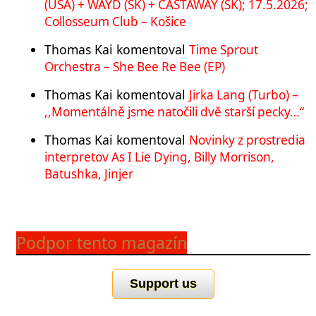
(USA) + WAYD (SK) + CASTAWAY (SK); 17.5.2026;
Collosseum Club – Košice
Thomas Kai
komentoval
Time Sprout
Orchestra – She Bee Re Bee (EP)
Thomas Kai
komentoval
Jirka Lang (Turbo) –
,,Momentálně jsme natočili dvě starší pecky…“
Thomas Kai
komentoval
Novinky z prostredia
interpretov As I Lie Dying, Billy Morrison,
Batushka, Jinjer
Podpor tento magazín
Support us