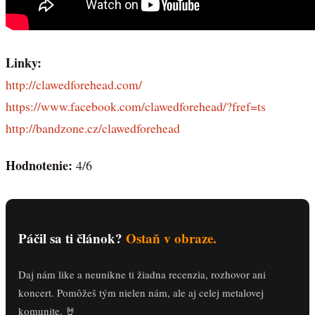
Linky:
http://clawedforehead.com/
https://www.facebook.com/clawedforehead/?fref=ts
http://bandzone.cz/clawedforehead
Hodnotenie:
4/6
Páčil sa ti článok?
Ostaň v obraze.
Daj nám like a neunikne ti žiadna recenzia, rozhovor ani
koncert. Pomôžeš tým nielen nám, ale aj celej metalovej
komunite. 🤘