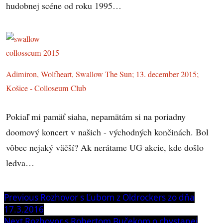
hudobnej scéne od roku 1995…
Adimiron, Wolfheart, Swallow The Sun; 13. december 2015;
Košice - Colloseum Club
Pokiaľ mi pamäť siaha, nepamätám si na poriadny
doomový koncert v našich - východných končinách. Bol
vôbec nejaký väčší? Ak nerátame UG akcie, kde došlo
ledva…
Navigácia
Previous
Previous
Rozhovor s Ľubom z Oldrockers zo dňa
post:
17.3.2016
v
Next
Next
Rozhovor s Robertom Bučekom o chystanej