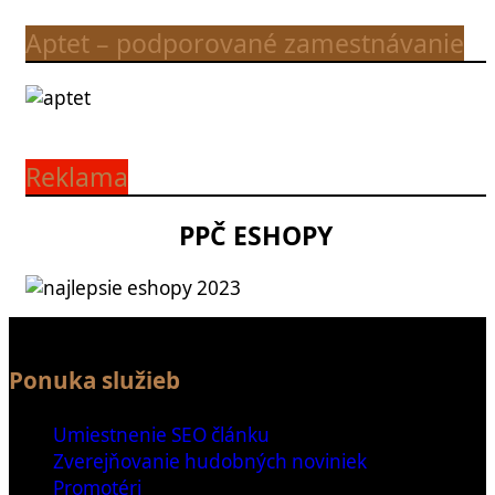
Aptet – podporované zamestnávanie
Reklama
PPČ ESHOPY
Ponuka služieb
Umiestnenie SEO článku
Zverejňovanie hudobných noviniek
Promotéri