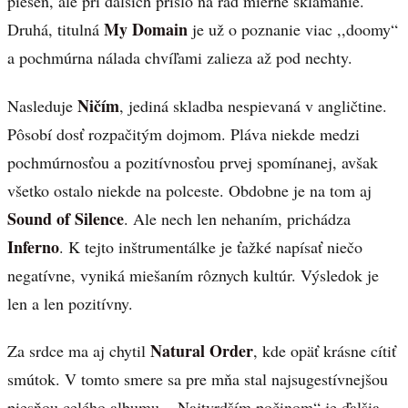
pieseň, ale pri ďalších prišlo na rad mierne sklamanie.
My Domain
Druhá, titulná
je už o poznanie viac ,,doomy“
a pochmúrna nálada chvíľami zalieza až pod nechty.
Ničím
Nasleduje
, jediná skladba nespievaná v angličtine.
Pôsobí dosť rozpačitým dojmom. Pláva niekde medzi
pochmúrnosťou a pozitívnosťou prvej spomínanej, avšak
všetko ostalo niekde na polceste. Obdobne je na tom aj
Sound of Silence
. Ale nech len nehaním, prichádza
Inferno
. K tejto inštrumentálke je ťažké napísať niečo
negatívne, vyniká miešaním rôznych kultúr. Výsledok je
len a len pozitívny.
Natural Order
Za srdce ma aj chytil
, kde opäť krásne cítiť
smútok. V tomto smere sa pre mňa stal najsugestívnejšou
piesňou celého albumu. ,,Najtvrdším počinom“ je ďalšia