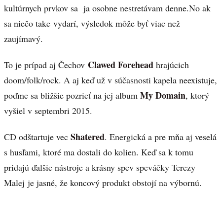
kultúrnych prvkov sa ja osobne nestretávam denne.No ak
sa niečo take vydarí, výsledok môže byť viac než
zaujímavý.
Clawed Forehead
To je prípad aj Čechov
hrajúcich
doom/folk/rock. A aj keď už v súčasnosti kapela neexistuje,
My Domain
poďme sa bližšie pozrieť na jej album
, ktorý
vyšiel v septembri 2015.
Shatered
CD odštartuje vec
. Energická a pre mňa aj veselá
s husľami, ktoré ma dostali do kolien. Keď sa k tomu
pridajú ďalšie nástroje a krásny spev speváčky Terezy
Malej je jasné, že koncový produkt obstojí na výbornú.