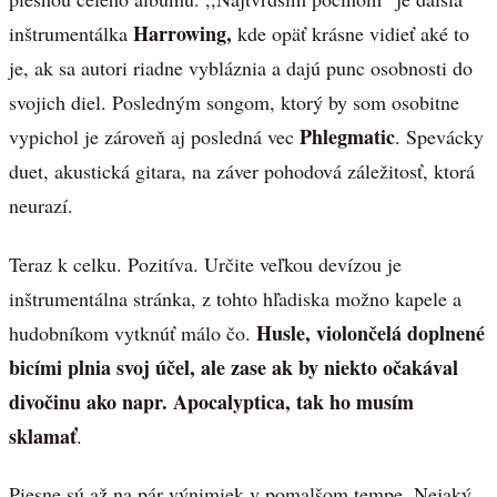
Harrowing,
inštrumentálka
kde opäť krásne vidieť aké to
je, ak sa autori riadne vybláznia a dajú punc osobnosti do
svojich diel. Posledným songom, ktorý by som osobitne
Phlegmatic
vypichol je zároveň aj posledná vec
. Spevácky
duet, akustická gitara, na záver pohodová záležitosť, ktorá
neurazí.
Teraz k celku. Pozitíva. Určite veľkou devízou je
inštrumentálna stránka, z tohto hľadiska možno kapele a
Husle, violončelá doplnené
hudobníkom vytknúť málo čo.
bicími plnia svoj účel, ale zase ak by niekto očakával
divočinu ako napr. Apocalyptica, tak ho musím
sklamať
.
Piesne sú až na pár výnimiek v pomalšom tempe. Nejaký