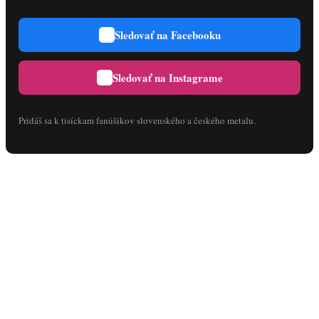
Sledovať na Facebooku
Sledovať na Instagrame
Pridáš sa k tisíckam fanúšikov slovenského a českého metalu.