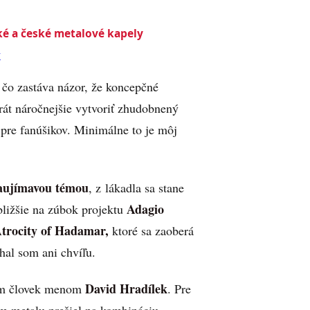
ké a české metalové kapely
k
 čo zastáva názor, že koncepčné
rát náročnejšie vytvoriť zhudobnený
pre fanúšikov. Minimálne to je môj
aujímavou témou
, z lákadla sa stane
Adagio
bližšie na zúbok projektu
trocity of Hadamar,
ktoré sa zaoberá
hal som ani chvíľu.
David Hradílek
 ním človek menom
. Pre
om metalu prešiel na kombináciu