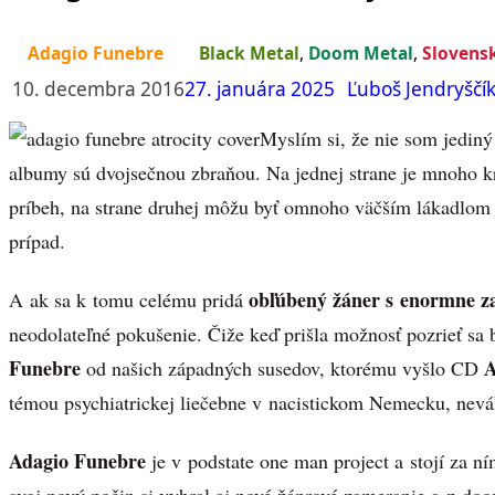
Adagio Funebre
Black Metal
,
Doom Metal
,
Slovens
10. decembra 2016
27. januára 2025
Ľuboš Jendryščí
Myslím si, že nie som jediný
albumy sú dvojsečnou zbraňou. Na jednej strane je mnoho k
príbeh, na strane druhej môžu byť omnoho väčším lákadlom 
prípad.
obľúbený žáner s enormne z
A ak sa k tomu celému pridá
neodolateľné pokušenie. Čiže keď prišla možnosť pozrieť sa 
Funebre
A
od našich západných susedov, ktorému vyšlo CD
témou psychiatrickej liečebne v nacistickom Nemecku, nevá
Adagio Funebre
je v podstate one man project a stojí za
svoj nový počin si vybral aj nové žánrové zameranie a z do