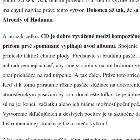
počin. Za seba však musím povedať, a aj keď to vyznie možn
Dokonca až tak, že s
ma chytil najviac práve tento výtvor.
Atrocity of Hadamar.
CD je dobre vyvážené medzi kompozične
A teraz k celku.
pričom prvé spomínané vypĺňajú úvod albumu.
Spojenie 
prinieslo taktiež chutné plody. Predstavte si brutálnu pasáž,
nahradí jemnejšia časť, aby sme si spolu s našim hrdinom vy
opäť prichádza na rad utrpenie. A tak ďalej. Práve toto strie
Keď si k tomu prirátame rôzne pasáže slúžiace na dotvoreni
atmosferickým pasážam by som dodal ešte toľko, že je úplne 
sú na jej konci, začiatku alebo ich máme možnosť počuť poča
Vytvorenie skľučujúcich a desivých pocitov je tu skutočne 
Inštrumentálnej stránke je ťažko niečo vytknúť.
Ako som už spomínal vyššie, téma príbehu ma veľmi zaujala.