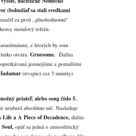
vyššie, nacistické Nemecko
or (bohužiaľ sa stali svedkami
označiť za prvú ,,plnohodnotnú“
heavy metalový refrén.
 aranžmánmi, z ktorých by som
Gruesome.
všetko otvára.
Ďalšia
 popretkávaná jemnejšími a pomalšími
 Hadamar
(trvajúci cez 3 minúty)
možný priateľ, alebo song číslo 5.
ite neuberá absolútne nič. Nasleduje
a Life a
A Piece of Decadence,
ďalšie
 Soul,
opäť sa jedná o atmosférický