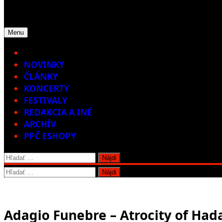
Menu
Home
NOVINKY
ČLÁNKY
KONCERTY
FESTIVALY
REDAKCIA A INÉ
ARCHÍV
PPČ ESHOPY
Hľadať:
Hľadať:
Adagio Funebre – Atrocity of Ha