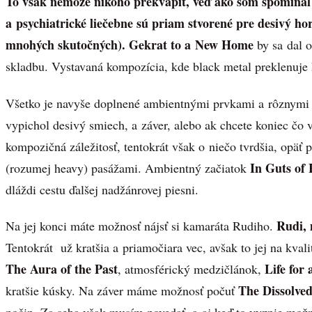
To však nemôže nikoho prekvapiť, veď ako som spomínal 
a psychiatrické liečebne sú priam stvorené pre desivý hor
mnohých skutočných). Gekrat to a New Home
by sa dal 
skladbu. Vystavaná kompozícia, kde black metal preklenuje 
Všetko je navyše doplnené ambientnými prvkami a rôznymi
vypichol desivý smiech, a záver, alebo ak chcete koniec čo 
kompozičná záležitosť, tentokrát však o niečo tvrdšia, opäť
In Guts of
(rozumej heavy) pasážami. Ambientný začiatok
dláždi cestu ďalšej nadžánrovej piesni.
Rudi, 
Na jej konci máte možnosť nájsť si kamaráta Rudiho.
Tentokrát už kratšia a priamočiara vec, avšak to jej na kval
The Aura of the Past
Life for 
, atmosférický medzičlánok,
The Dissolved
kratšie kúsky. Na záver máme možnosť počuť