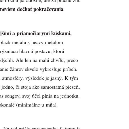
o trochu paradoxne, ale za pľúcnu žilu
a neviem dočkať pokračovania
jšími a priamočiarymi kúskami,
black metalu s heavy metalom
 trýzniacu hlavnú postavu, ktorú
dýchli. Ale len na malú chvíľu, prečo
danie žánrov skvelo vykresľuje príbeh.
e atmosféry, výsledok je jasný. K tým
jedno, či stoja ako samostatná pieseň,
s songov, svoj účel plnia na jednotku.
dokonalé (minimálne u mňa).
 Na rad prišlo spracovanie. K tomu je