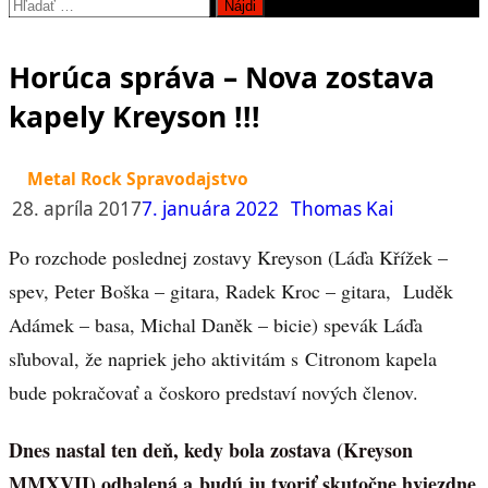
Hľadať:
Horúca správa – Nova zostava
kapely Kreyson !!!
Metal Rock Spravodajstvo
28. apríla 2017
7. januára 2022
Thomas Kai
Po rozchode poslednej zostavy Kreyson (Láďa Křížek –
spev, Peter Boška – gitara, Radek Kroc – gitara, Luděk
Adámek – basa, Michal Daněk – bicie) spevák Láďa
sľuboval, že napriek jeho aktivitám s Citronom kapela
bude pokračovať a čoskoro predstaví nových členov.
Dnes nastal ten deň, kedy bola zostava (Kreyson
MMXVII) odhalená a budú ju tvoriť skutočne hviezdne