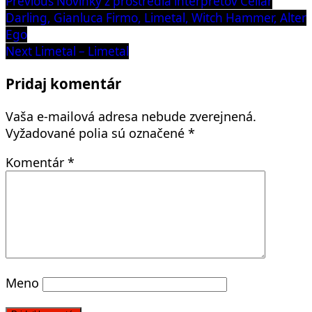
Navigácia
Previous
Novinky z prostredia interpretov Cellar
post:
Darling, Gianluca Firmo, Limetal, Witch Hammer, Alter
v
Ego
článku
Next
Next
Limetal – Limetal
post:
Pridaj komentár
Vaša e-mailová adresa nebude zverejnená.
Vyžadované polia sú označené
*
Komentár
*
Meno