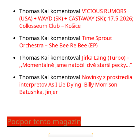
Thomas Kai
komentoval
VICIOUS RUMORS
(USA) + WAYD (SK) + CASTAWAY (SK); 17.5.2026;
Collosseum Club – Košice
Thomas Kai
komentoval
Time Sprout
Orchestra – She Bee Re Bee (EP)
Thomas Kai
komentoval
Jirka Lang (Turbo) –
,,Momentálně jsme natočili dvě starší pecky…“
Thomas Kai
komentoval
Novinky z prostredia
interpretov As I Lie Dying, Billy Morrison,
Batushka, Jinjer
Podpor tento magazín