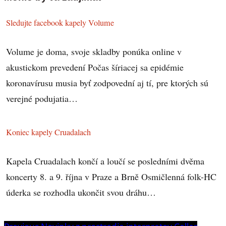
Sledujte facebook kapely Volume
Volume je doma, svoje skladby ponúka online v
akustickom prevedení Počas šíriacej sa epidémie
koronavírusu musia byť zodpovední aj tí, pre ktorých sú
verejné podujatia…
Koniec kapely Cruadalach
Kapela Cruadalach končí a loučí se posledními dvěma
koncerty 8. a 9. října v Praze a Brně Osmičlenná folk-HC
úderka se rozhodla ukončit svou dráhu…
Previous