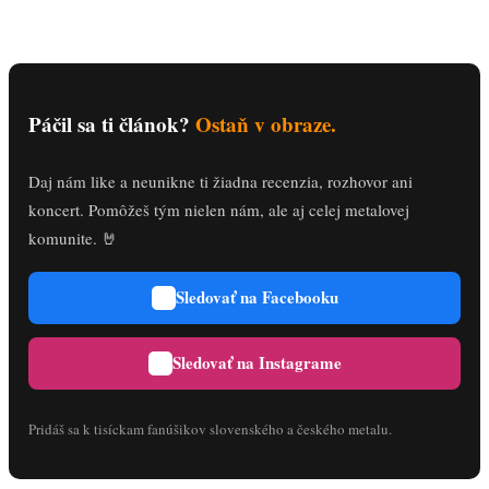
Páčil sa ti článok?
Ostaň v obraze.
Daj nám like a neunikne ti žiadna recenzia, rozhovor ani
koncert. Pomôžeš tým nielen nám, ale aj celej metalovej
komunite. 🤘
Sledovať na Facebooku
Sledovať na Instagrame
Pridáš sa k tisíckam fanúšikov slovenského a českého metalu.