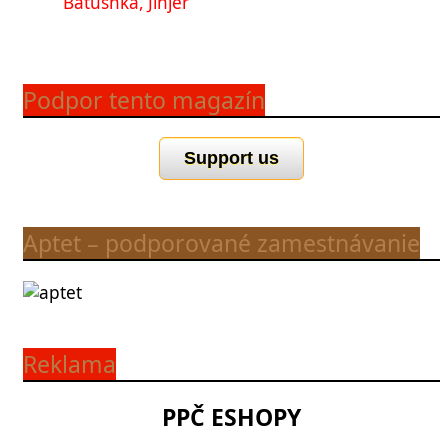
Batushka, Jinjer
Podpor tento magazín
Support us
Aptet – podporované zamestnávanie
Reklama
PPČ ESHOPY