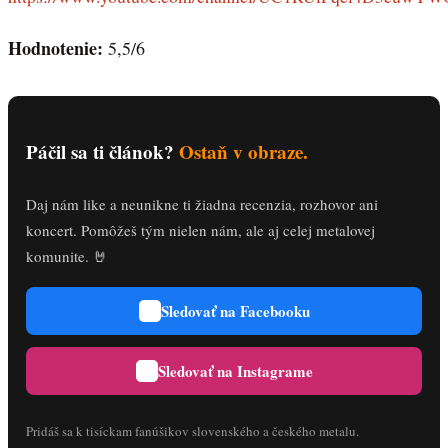
Hodnotenie:
5,5/6
Páčil sa ti článok?
Ostaň v obraze.
Daj nám like a neunikne ti žiadna recenzia, rozhovor ani
koncert. Pomôžeš tým nielen nám, ale aj celej metalovej
komunite. 🤘
Sledovať na Facebooku
Sledovať na Instagrame
Pridáš sa k tisíckam fanúšikov slovenského a českého metalu.