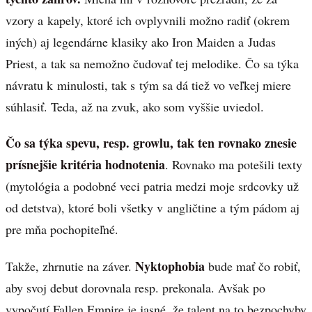
vzory a kapely, ktoré ich ovplyvnili možno radiť (okrem
iných) aj legendárne klasiky ako Iron Maiden a Judas
Priest, a tak sa nemožno čudovať tej melodike. Čo sa týka
návratu k minulosti, tak s tým sa dá tiež vo veľkej miere
súhlasiť. Teda, až na zvuk, ako som vyššie uviedol.
Čo sa týka spevu, resp. growlu, tak ten rovnako znesie
prísnejšie kritéria hodnotenia
. Rovnako ma potešili texty
(mytológia a podobné veci patria medzi moje srdcovky už
od detstva), ktoré boli všetky v angličtine a tým pádom aj
pre mňa pochopiteľné.
Nyktophobia
Takže, zhrnutie na záver.
bude mať čo robiť,
aby svoj debut dorovnala resp. prekonala. Avšak po
vypočutí Fallen Empire je jasné, že talent na to bezpochyby