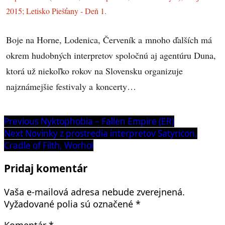
2015; Letisko Piešťany - Deň 1.
Boje na Horne, Lodenica, Červeník a mnoho ďalších má
okrem hudobných interpretov spoločnú aj agentúru Duna,
ktorá už niekoľko rokov na Slovensku organizuje
najznámejšie festivaly a koncerty…
Navigácia
Previous
Previous
Nyktophobia – Fallen Empire (ER)
post:
Next
Next
Novinky z prostredia interpretov Satyricon,
v
post:
Cradle of Filth, Worhol
článku
Pridaj komentár
Vaša e-mailová adresa nebude zverejnená.
Vyžadované polia sú označené
*
Komentár
*