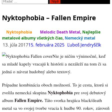
Hľadať:
Nyktophobia – Fallen Empire
Nyktophobia
Melodic Death Metal
,
Najlepšie
metalové albumy všetkých čias
,
Nemecký metal
13. júla 2017
15. februára 2025
Ľuboš Jendryščík
Nie je ničím výnimočné, keď
sa mladé kapely vracajú k histórii a nezáleží na tom či sa
jedná o návrat hudobný alebo textový.
Prípadne kombinácia oboch možností. To je cesta, ktorú si
Nyktophobia
zvolila nemecká skupina
pre svoj debutový
Fallen Empire.
album
Táto svorka hrajúca black/death
metal sa vo svojej tvorbe vracia k hudbe 90. rokov, zároveň