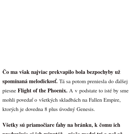
Čo ma však najviac prekvapilo bola bezpochyby už
spomínaná melodickosť.
Tá sa potom preniesla do ďalšej
Flight of the Phoenix.
piesne
A v podstate to isté by sme
mohli povedať o všetkých skladbách na Fallen Empire,
ktorých je dovedna 8 plus úvodný Genesis.
Všetky sú priamočiare ťahy na bránku, k čomu ich
predurčuje aj ich minutáž – niečo medzi tri a pol až