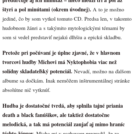
štyri a pol minútami (okrem úvodnej).
A to je možno
jediné, čo by som vytkol tomuto CD. Predsa len, v takomto
hudobnom žánri a s takýmito mytologickými témami by
som si vedel predstaviť nejakú dlhšiu a epickú skladbu.
Pretože pri počúvaní je úplne zjavné, že v hlavnom
tvorcovi hudby Michovi má Nyktophobia viac než
solídny skladateľský potenciál.
Nevadí, možno na ďalšom
albume sa dočkám. Inak nemôžem inštrumentálnej stránke
absolútne nič vytknúť.
Hudba je dostatočné tvrdá, aby splnila tajné priania
death a black fanúšikov, ale taktiež dostatočne
melodická, a tak má potenciál zaujať aj mimo hraníc
týchto žánrov.
Micha mi v rozhovore prezradil, že za