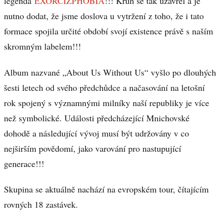
legenda
EXORCIZPHOBIA
!!! Kruh se tak uzavřel a je
nutno dodat, že jsme doslova u vytržení z toho, že i tato
formace spojila určité období svojí existence právě s naším
skromným labelem!!!
Album nazvané „About Us Without Us“ vyšlo po dlouhých
šesti letech od svého předchůdce a načasování na letošní
rok spojený s významnými milníky naší republiky je více
než symbolické. Události předcházející Mnichovské
dohodě a následující vývoj musí být udržovány v co
nejširším povědomí, jako varování pro nastupující
generace!!!
Skupina se aktuálně nachází na evropském tour, čítajícím
rovných 18 zastávek.