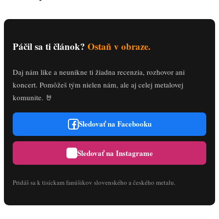
Páčil sa ti článok?
Ostaň v obraze.
Daj nám like a neunikne ti žiadna recenzia, rozhovor ani
koncert. Pomôžeš tým nielen nám, ale aj celej metalovej
komunite. 🤘
Sledovať na Facebooku
Sledovať na Instagrame
Pridáš sa k tisíckam fanúšikov slovenského a českého metalu.