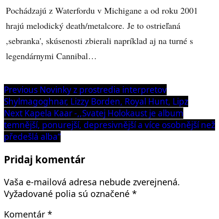
Pochádzajú z Waterfordu v Michigane a od roku 2001
hrajú melodický death/metalcore. Je to ostrieľaná
,sebranka', skúsenosti zbierali napríklad aj na turné s
legendárnymi Cannibal…
Navigácia
Previous
Previous
Novinky z prostredia interpretov
post:
Shylmagoghnar, Lizzy Borden, Royal Hunt, Lipz
v
Next
Next
Kapela Kaar -,,Svatej Holokaust je album
článku
post:
temnější, ponurejší, depresivnější a více osobnější než
předešlá alba“
Pridaj komentár
Vaša e-mailová adresa nebude zverejnená.
Vyžadované polia sú označené
*
Komentár
*