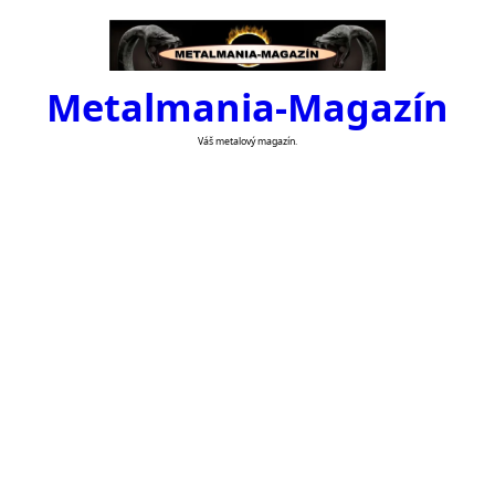
Skip
to
content
Metalmania-Magazín
Váš metalový magazín.