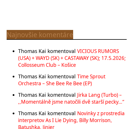
Najnovšie komentáre
Thomas Kai
komentoval
VICIOUS RUMORS
(USA) + WAYD (SK) + CASTAWAY (SK); 17.5.2026;
Collosseum Club – Košice
Thomas Kai
komentoval
Time Sprout
Orchestra – She Bee Re Bee (EP)
Thomas Kai
komentoval
Jirka Lang (Turbo) –
,,Momentálně jsme natočili dvě starší pecky…“
Thomas Kai
komentoval
Novinky z prostredia
interpretov As I Lie Dying, Billy Morrison,
Batushka, Jinjer