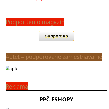
Podpor tento magazín
Support us
Aptet – podporované zamestnávanie
Reklama
PPČ ESHOPY