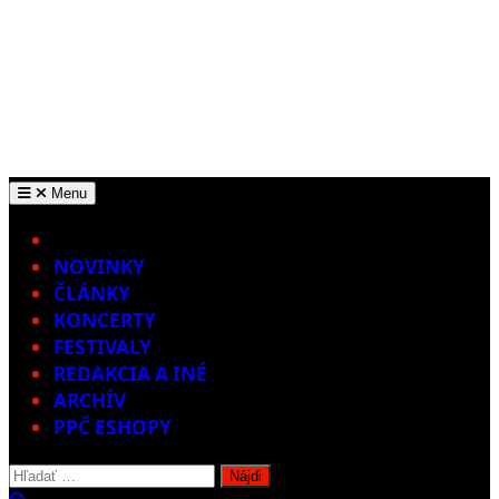
Menu
Home
NOVINKY
ČLÁNKY
KONCERTY
FESTIVALY
REDAKCIA A INÉ
ARCHÍV
PPČ ESHOPY
Hľadať: