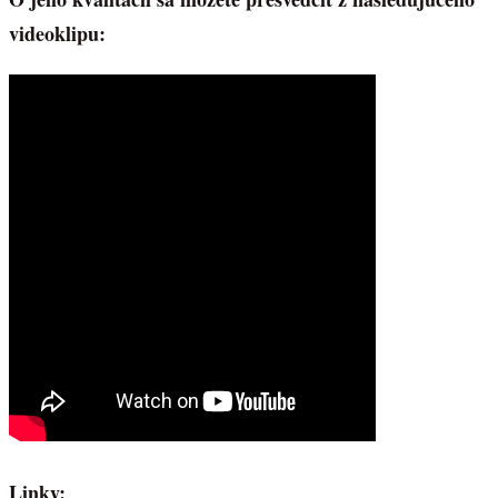
videoklipu:
Linky: