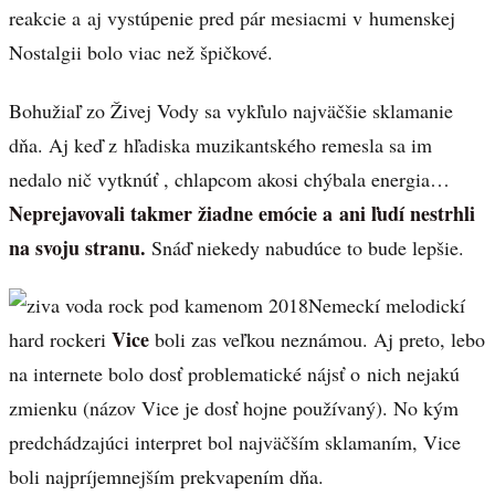
reakcie a aj vystúpenie pred pár mesiacmi v humenskej
Nostalgii bolo viac než špičkové.
Bohužiaľ zo Živej Vody sa vykľulo najväčšie sklamanie
dňa. Aj keď z hľadiska muzikantského remesla sa im
nedalo nič vytknúť , chlapcom akosi chýbala energia…
Neprejavovali takmer žiadne emócie a ani ľudí nestrhli
na svoju stranu.
Snáď niekedy nabudúce to bude lepšie.
Nemeckí melodickí
Vice
hard rockeri
boli zas veľkou neznámou. Aj preto, lebo
na internete bolo dosť problematické nájsť o nich nejakú
zmienku (názov Vice je dosť hojne používaný). No kým
predchádzajúci interpret bol najväčším sklamaním, Vice
boli najpríjemnejším prekvapením dňa.