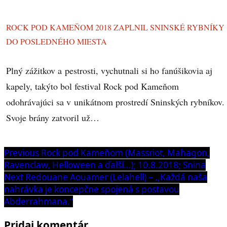
ROCK POD KAMEŇOM 2018 ZAPLNIL SNINSKÉ RYBNÍKY
DO POSLEDNÉHO MIESTA
Plný zážitkov a pestrosti, vychutnali si ho fanúšikovia aj
kapely, takýto bol festival Rock pod Kameňom
odohrávajúci sa v unikátnom prostredí Sninských rybníkov.
Svoje brány zatvoril už…
Navigácia
Previous
Previous
Rock pod Kameňom (Massriot, Mahagon,
post:
Ravenclaw, Helloween a ďalší…); 10.8.2018; Snina
v
Next
Next
Redouane Aouamer (Lelahell) – ,,Každá naša
článku
post:
nahrávka je koncepčne spojená s postavou
Abderrahmana.“
Pridaj komentár