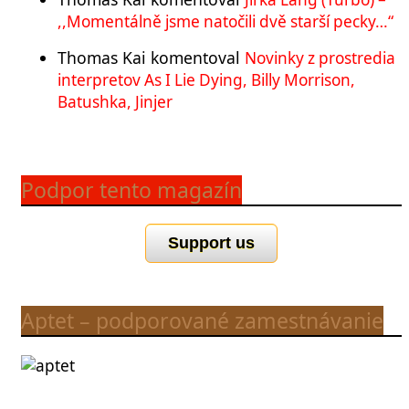
,,Momentálně jsme natočili dvě starší pecky…“
Thomas Kai
komentoval
Novinky z prostredia
interpretov As I Lie Dying, Billy Morrison,
Batushka, Jinjer
Podpor tento magazín
Support us
Aptet – podporované zamestnávanie