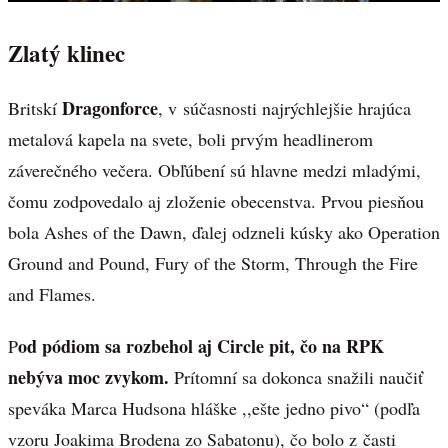
Zlatý klinec
Dragonforce
Britskí
, v súčasnosti najrýchlejšie hrajúca
metalová kapela na svete, boli prvým headlinerom
záverečného večera. Obľúbení sú hlavne medzi mladými,
čomu zodpovedalo aj zloženie obecenstva. Prvou piesňou
bola Ashes of the Dawn, ďalej odzneli kúsky ako Operation
Ground and Pound, Fury of the Storm, Through the Fire
and Flames.
od pódiom sa rozbehol aj Circle pit, čo na RPK
P
nebýva moc zvykom.
Prítomní sa dokonca snažili naučiť
speváka Marca Hudsona hláške ,,ešte jedno pivo“ (podľa
vzoru Joakima Brodena zo Sabatonu), čo bolo z časti