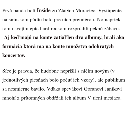
Inside
Prvá banda boli
zo Zlatých Moraviec. Vystúpenie
na sninskom pódiu bolo pre nich premiérou. No napriek
tomu svojím epic hard rockom rozprúdili peknú zábavu.
Aj keď majú na konte zatiaľ len dva albumy, hrali ako
formácia ktorá ma na konte množstvo odohratých
koncertov.
Síce je pravda, že hudobne neprišli s ničím novým (v
jednotlivých piesňach bolo počuť ich vzory), ale publikum
sa nesmierne bavilo. Vďaka spevákovi Goranovi Janíkovi
mnohí z prítomných obdŕžali ich album V tieni mesiaca.