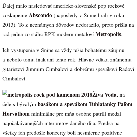
Ďalej malo nasledovať americko-slovenské pop rockové
Abscondo
zoskupenie
(naposledy v Snine hrali v roku
2013). To z neznámych dôvodov nedorazilo, preto prišla na
Metropolis
rad jedna zo stálic RPK modern metaloví
.
Ich vystúpenia v Snine sa vždy tešia bohatému záujmu
a nebolo tomu inak ani tento rok. Hlavne vďaka známemu
gitaristovi Jimmim Cimbalovi a dobrému spevákovi Radovi
Cimbalovi.
Živa Voda,
na
basákom a spevákom Tublatanky Paľom
čele s bývalým
Horváthom
minimálne pre mňa osobne patrili medzi
najočakávanejších interpretov daného dňa. Predsa na
všetky ich predošle koncerty boli nesmierne pozitívne