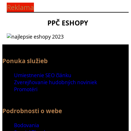
Reklama
PPČ ESHOPY
Ponuka služieb
Umiestnenie SEO článku
Zverejňovanie hudobných noviniek
Promotéri
Podrobnosti o webe
Bodovania