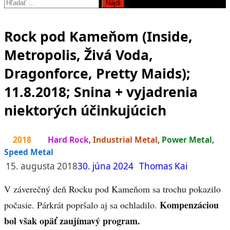
Hľadať:
Rock pod Kameňom (Inside,
Metropolis, Živá Voda,
Dragonforce, Pretty Maids);
11.8.2018; Snina + vyjadrenia
niektorých účinkujúcich
2018
Hard Rock
,
Industrial Metal
,
Power Metal
,
Speed Metal
15. augusta 2018
30. júna 2024
Thomas Kai
V záverečný deň Rocku pod Kameňom sa trochu pokazilo
Kompenzáciou
počasie. Párkrát popršalo aj sa ochladilo.
bol však opäť zaujímavý program.