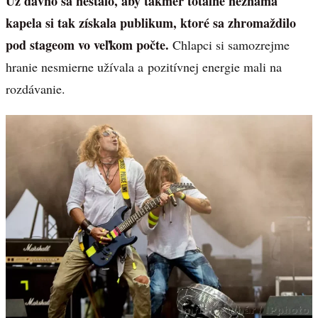
Už dávno sa nestalo, aby takmer totálne neznáma
kapela si tak získala publikum, ktoré sa zhromaždilo
pod stageom vo veľkom počte.
Chlapci si samozrejme
hranie nesmierne užívala a pozitívnej energie mali na
rozdávanie.