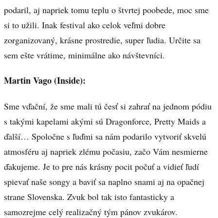
podaril, aj napriek tomu teplu o štvrtej poobede, moc sme
si to užili. Inak festival ako celok veľmi dobre
zorganizovaný, krásne prostredie, super ľudia. Určite sa
sem ešte vrátime, minimálne ako návštevníci.
Martin Vago (Inside):
Sme vďační, že sme mali tú česť si zahrať na jednom pódiu
s takými kapelami akými sú Dragonforce, Pretty Maids a
ďalší… Spoločne s ľuďmi sa nám podarilo vytvoriť skvelú
atmosféru aj napriek zlému počasiu, začo Vám nesmierne
ďakujeme. Je to pre nás krásny pocit počuť a vidieť ľudí
spievať naše songy a baviť sa naplno snami aj na opačnej
strane Slovenska. Zvuk bol tak isto fantasticky a
samozrejme celý realizačný tým pánov zvukárov.