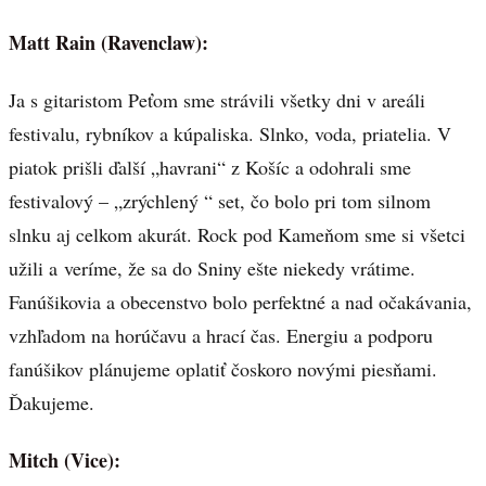
Matt Rain (Ravenclaw):
Ja s gitaristom Peťom sme strávili všetky dni v areáli
festivalu, rybníkov a kúpaliska. Slnko, voda, priatelia. V
piatok prišli ďalší „havrani“ z Košíc a odohrali sme
festivalový – „zrýchlený “ set, čo bolo pri tom silnom
slnku aj celkom akurát. Rock pod Kameňom sme si všetci
užili a veríme, že sa do Sniny ešte niekedy vrátime.
Fanúšikovia a obecenstvo bolo perfektné a nad očakávania,
vzhľadom na horúčavu a hrací čas. Energiu a podporu
fanúšikov plánujeme oplatiť čoskoro novými piesňami.
Ďakujeme.
Mitch (Vice):