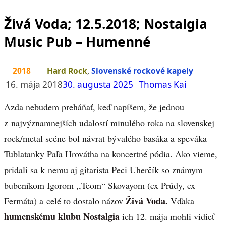
Živá Voda; 12.5.2018; Nostalgia
Music Pub – Humenné
2018
Hard Rock
,
Slovenské rockové kapely
16. mája 2018
30. augusta 2025
Thomas Kai
Azda nebudem preháňať, keď napíšem, že jednou
z najvýznamnejších udalostí minulého roka na slovenskej
rock/metal scéne bol návrat bývalého basáka a speváka
Tublatanky Paľa Hrovátha na koncertné pódia. Ako vieme,
pridali sa k nemu aj gitarista Peci Uherčík so známym
bubeníkom Igorom ,,Teom“ Skovayom (ex Prúdy, ex
Živá Voda.
Fermáta) a celé to dostalo názov
Vďaka
humenskému klubu Nostalgia
ich 12. mája mohli vidieť