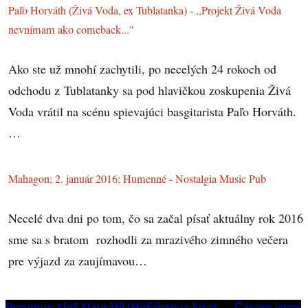
Paľo Horváth (Živá Voda, ex Tublatanka) - ,,Projekt Živá Voda
nevnímam ako comeback..."
Ako ste už mnohí zachytili, po necelých 24 rokoch od
odchodu z Tublatanky sa pod hlavičkou zoskupenia Živá
Voda vrátil na scénu spievajúci basgitarista Paľo Horváth.
…
Mahagon; 2. január 2016; Humenné - Nostalgia Music Pub
Necelé dva dni po tom, čo sa začal písať aktuálny rok 2016
sme sa s bratom rozhodli za mrazivého zimného večera
pre výjazd za zaujímavou…
Previous
Previous
Aleš Navrátil (Hefaistova lyra) – ,,Časem jsme