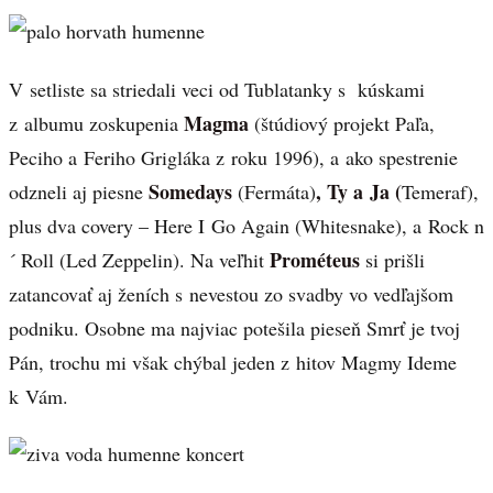
V setliste sa striedali veci od Tublatanky s kúskami
Magma
z albumu zoskupenia
(štúdiový projekt Paľa,
Peciho a Feriho Grigláka z roku 1996), a ako spestrenie
Somedays
, Ty a Ja (
odzneli aj piesne
(Fermáta)
Temeraf),
plus dva covery – Here I Go Again (Whitesnake), a Rock n
Prométeus
´ Roll (Led Zeppelin). Na veľhit
si prišli
zatancovať aj ženích s nevestou zo svadby vo vedľajšom
podniku. Osobne ma najviac potešila pieseň Smrť je tvoj
Pán, trochu mi však chýbal jeden z hitov Magmy Ideme
k Vám.