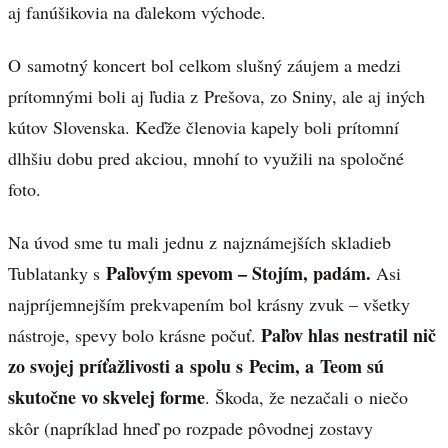
aj fanúšikovia na ďalekom východe.
O samotný koncert bol celkom slušný záujem a medzi
prítomnými boli aj ľudia z Prešova, zo Sniny, ale aj iných
kútov Slovenska. Keďže členovia kapely boli prítomní
dlhšiu dobu pred akciou, mnohí to využili na spoločné
foto.
Na úvod sme tu mali jednu z najznámejších skladieb
Paľovým spevom – Stojím, padám.
Tublatanky s
Asi
najpríjemnejším prekvapením bol krásny zvuk – všetky
Paľov hlas nestratil nič
nástroje, spevy bolo krásne počuť.
zo svojej príťažlivosti a spolu s Pecim, a Teom sú
skutočne vo skvelej forme
. Škoda, že nezačali o niečo
skôr (napríklad hneď po rozpade pôvodnej zostavy