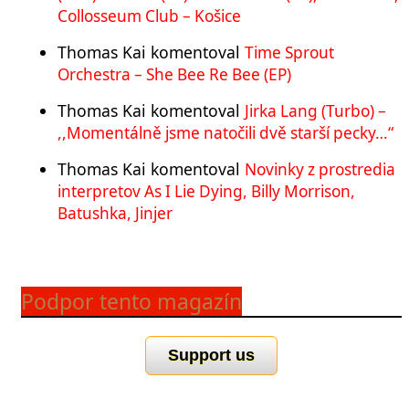
Collosseum Club – Košice
Thomas Kai
komentoval
Time Sprout
Orchestra – She Bee Re Bee (EP)
Thomas Kai
komentoval
Jirka Lang (Turbo) –
,,Momentálně jsme natočili dvě starší pecky…“
Thomas Kai
komentoval
Novinky z prostredia
interpretov As I Lie Dying, Billy Morrison,
Batushka, Jinjer
Podpor tento magazín
Support us