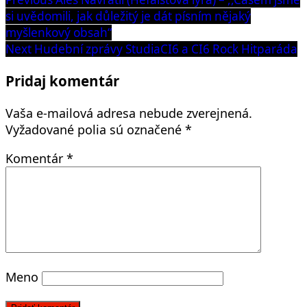
Navigácia
post:
si uvědomili, jak důležitý je dát písním nějaký
v
myšlenkový obsah“
článku
Next
Next
Hudební zprávy StudiaCI6 a CI6 Rock Hitparáda
post:
Pridaj komentár
Vaša e-mailová adresa nebude zverejnená.
Vyžadované polia sú označené
*
Komentár
*
Meno