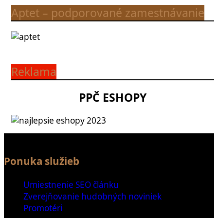
Aptet – podporované zamestnávanie
Reklama
PPČ ESHOPY
Ponuka služieb
Umiestnenie SEO článku
Zverejňovanie hudobných noviniek
Promotéri