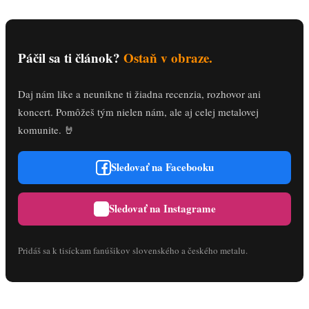
Páčil sa ti článok?
Ostaň v obraze.
Daj nám like a neunikne ti žiadna recenzia, rozhovor ani
koncert. Pomôžeš tým nielen nám, ale aj celej metalovej
komunite. 🤘
Sledovať na Facebooku
Sledovať na Instagrame
Pridáš sa k tisíckam fanúšikov slovenského a českého metalu.