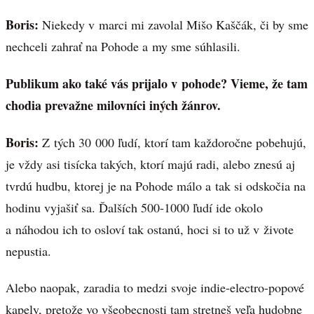
Boris:
Niekedy v marci mi zavolal Mišo Kaščák, či by sme
nechceli zahrať na Pohode a my sme súhlasili.
Publikum ako také vás prijalo v pohode? Vieme, že tam
chodia prevažne milovníci iných žánrov.
Boris:
Z tých 30 000 ľudí, ktorí tam každoročne pobehujú,
je vždy asi tisícka takých, ktorí majú radi, alebo znesú aj
tvrdú hudbu, ktorej je na Pohode málo a tak si odskočia na
hodinu vyjašiť sa. Ďalších 500-1000 ľudí ide okolo
a náhodou ich to osloví tak ostanú, hoci si to už v živote
nepustia.
Alebo naopak, zaradia to medzi svoje indie-electro-popové
kapely, pretože vo všeobecnosti tam stretneš veľa hudobne