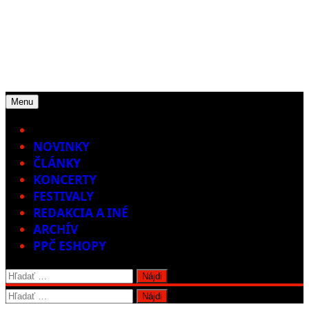
Menu
Home
NOVINKY
ČLÁNKY
KONCERTY
FESTIVALY
REDAKCIA A INÉ
ARCHÍV
PPČ ESHOPY
Hľadať:
Hľadať: