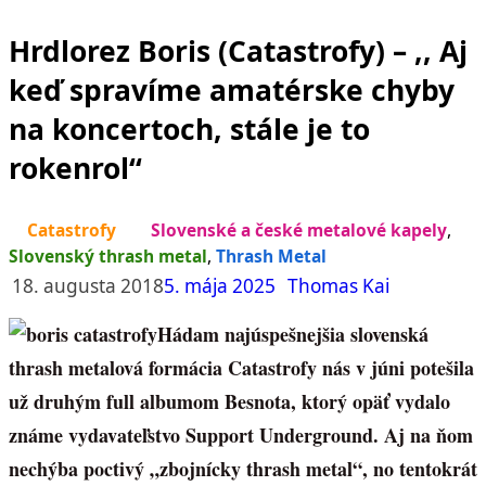
Hrdlorez Boris (Catastrofy) – ,, Aj
keď spravíme amatérske chyby
na koncertoch, stále je to
rokenrol“
Catastrofy
Slovenské a české metalové kapely
,
Slovenský thrash metal
,
Thrash Metal
18. augusta 2018
5. mája 2025
Thomas Kai
Hádam najúspešnejšia slovenská
thrash metalová formácia Catastrofy nás v júni potešila
už druhým full albumom Besnota, ktorý opäť vydalo
známe vydavateľstvo Support Underground. Aj na ňom
nechýba poctivý „zbojnícky thrash metal“, no tentokrát