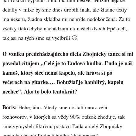
pár rokoch vypočuť a nič ma tam neštve. Možno nejaké
detaily v mixe by sme dnes urobili inak, ale žiadne texty
ma neserú, žiadna skladba mi nepríde nedokončená. Za to
všetky tieto chyby nachádzam na našich dvoch Epčkach,
tak asi na tých sme sa vycibrili 🙂
O vzniku predchádzajúceho diela Zbojnícky tanec si mi
povedal citujem ,,Celé je to Ľudová hudba. Ľudo je náš
kamoš, ktorý síce nemá kapelu, ale hráva si po
večeroch na gitarke…. Bohužiaľ je hanblivý, kapelu
nechce“. Ako to bolo tentokrát?
Boris:
Hehe, áno. Vtedy sme dostali naraz veľa
rozhovorov, v ktorých sa vždy 90% otázok zhoduje, tak
sme vymysleli fiktívnu postavu Ľuda a celý Zbojnícky
tanec je vlastne Ľudová hudba (dvojzmysel).