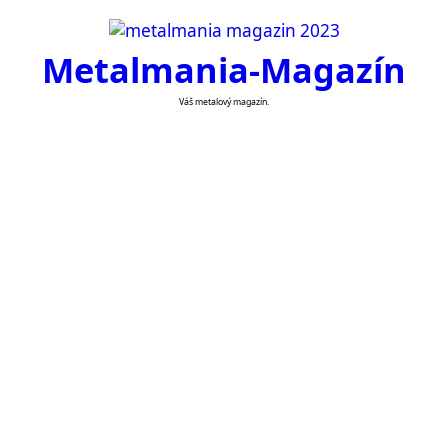
Skip
to
Metalmania-Magazín
content
Váš metalový magazín.