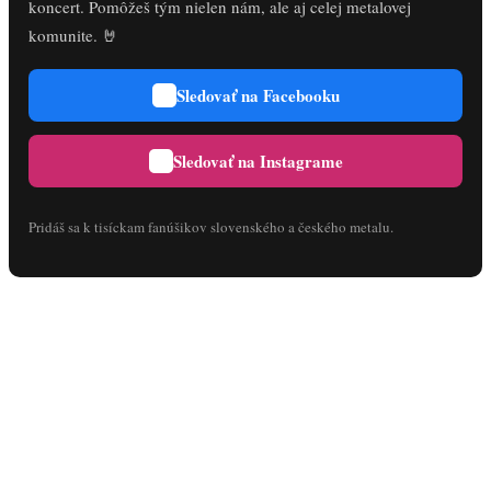
koncert. Pomôžeš tým nielen nám, ale aj celej metalovej
komunite. 🤘
Sledovať na Facebooku
Sledovať na Instagrame
Pridáš sa k tisíckam fanúšikov slovenského a českého metalu.