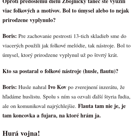
Oproti predošlému dielu Zbojnícky tanec ste využili
viac folkových a motívov. Bol to úmysel alebo to nejak
prirodzene vyplynulo?
Boris:
Pre zachovanie pestrosti 13-tich skladieb sme do
viacerých použili jak folkové melódie, tak nástroje. Bol to
úmysel, ktorý prirodzene vyplynul už po štvrtý krát.
Kto sa postaral o folkové nástroje (husle, flautu)?
Boris:
Ivo Kov
Husle nahral
po zverejnení inzerátu, že
hľadáme huslistu. Spolu s ním sa ozvali ďalší štyria ľudia,
Flauta tam nie je, je
ale on komunikoval najrýchlejšie.
tam koncovka a fujara, na ktoré hrám ja.
Hurá vojna!