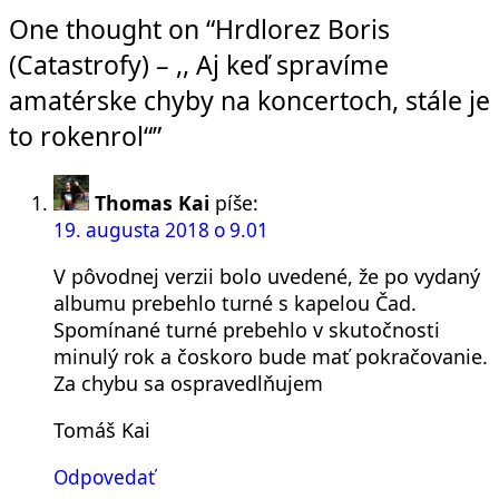
post:
článku
One thought on “Hrdlorez Boris
(Catastrofy) – ,, Aj keď spravíme
amatérske chyby na koncertoch, stále je
to rokenrol“”
Thomas Kai
píše:
19. augusta 2018 o 9.01
V pôvodnej verzii bolo uvedené, že po vydaný
albumu prebehlo turné s kapelou Čad.
Spomínané turné prebehlo v skutočnosti
minulý rok a čoskoro bude mať pokračovanie.
Za chybu sa ospravedlňujem
Tomáš Kai
Odpovedať