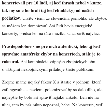
koncertovali pre 10 ľudí, aj keď thrash nebol v kurze,
tak my sme ho hrali (aj keď chudácky) od našich
počiatkov.
Určite viem, že slovenčina pomohla, ale zbytok
sa môžem len domnievať. Asi ľudí bavia energické
koncerty, predsa len na túto muziku sa zabavíš najviac.
Pravdepodobne sme pre nich autentickí, lebo aj keď
spravíme amatérske chyby na koncertoch, stále je to
rokenrol.
Asi kombinácia vtipných zbojníckych tém
s vážnymi nezbojníckymi priťahuje širšie publikum.
Zrejme máme nejaký faktor X a štastie v jednom, ktoré
zafungovali…. neviem, polemizovať by sa dalo dlho, ale
najlepšie by bolo asi spraviť nejakú anketu. Len nie na
ulici, tam by nás nikto nepoznal, hehe. Na koncerte, veď