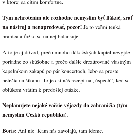
v ktorej sa cítim komfortne.
Tým nehrotením ale rozhodne nemyslím byť flákač, srať
na nástroj a nenapredovať, pozor!
Je to veľmi tenká
hranica a ťažko sa na nej balansuje.
A to je aj dôvod, prečo mnoho flákačských kapiel nevyjde
poriadne zo skúšobne a prečo ďalšie drezúrované vlastným
kapelníkom zakapú po pár koncertoch, lebo sa proste
netešia na šikanu. To je asi náš recept na „úspech“, keď sa
oblúkom vrátim k predošlej otázke.
Neplánujete nejaké väčšie výjazdy do zahraničia (tým
nemyslím Českú republiku).
Boris:
Ani nie. Kam nás zavolajú, tam ideme.