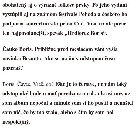
obohatený aj o výrazné folkové prvky. Po jeho vydaní
vystúpili aj na známom festivale Pohoda a čoskoro ho
podporia koncertmi s kapelou Čad. Viac už ale povie
ten najpovolanejší, spevák ,,Hrdlorez Boris“.
Čauko Boris. Približne pred mesiacom vám vyšla
novinka Besnota. Ako sa na ňu s odstupom času
pozeraš?
Ešte je to čerstvé, nemám taký
Boris: Čaves. Vieš, čo?
odstup aký budem mať povedzme o rok, ale asi mesiac
som album nepočul a minule som si ho pustil a nenašiel
som nič, čo by ma sralo, alebo s čím by som bol
nespokojný.