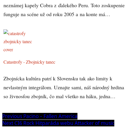
neznámej kapely Cobra z ďalekého Peru. Toto zoskupenie
funguje na scéne už od roku 2005 a na konte má…
Catastrofy - Zbojnícky tanec
Zbojnícka kultúra patrí k Slovensku tak ako limity k
nevlastným integrálom. Uznajte sami, náš národný hrdina
so živnosťou zbojník, čo mal všetko na háku, jedna…
Navigácia
Previous
Previous
Pacino – Fallen America
post:
Next
Next
CI6 Rock Hitparáda webu Attacker of music
v