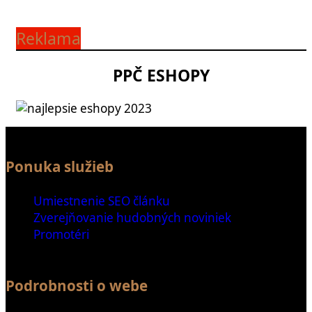
Reklama
PPČ ESHOPY
Ponuka služieb
Umiestnenie SEO článku
Zverejňovanie hudobných noviniek
Promotéri
Podrobnosti o webe