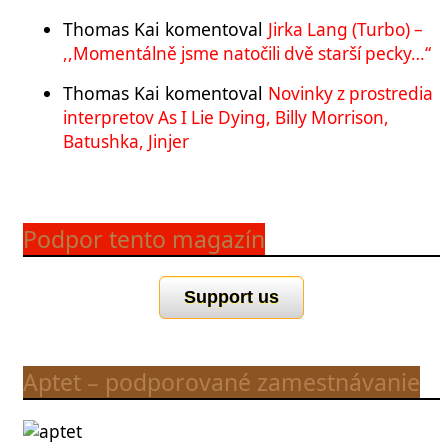
Thomas Kai
komentoval
Jirka Lang (Turbo) –
,,Momentálně jsme natočili dvě starší pecky…“
Thomas Kai
komentoval
Novinky z prostredia
interpretov As I Lie Dying, Billy Morrison,
Batushka, Jinjer
Podpor tento magazín
Support us
Aptet – podporované zamestnávanie