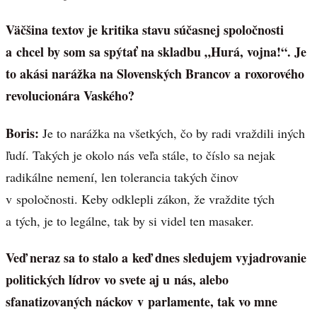
Väčšina textov je kritika stavu súčasnej spoločnosti
a chcel by som sa spýtať na skladbu „Hurá, vojna!“. Je
to akási narážka na Slovenských Brancov a roxorového
revolucionára Vaského?
Boris:
Je to narážka na všetkých, čo by radi vraždili iných
ľudí. Takých je okolo nás veľa stále, to číslo sa nejak
radikálne nemení, len tolerancia takých činov
v spoločnosti. Keby odklepli zákon, že vraždite tých
a tých, je to legálne, tak by si videl ten masaker.
Veď neraz sa to stalo a keď dnes sledujem vyjadrovanie
politických lídrov vo svete aj u nás, alebo
sfanatizovaných náckov v parlamente, tak vo mne