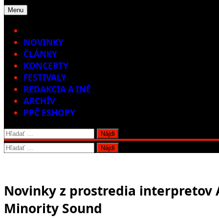
Menu
Home
NOVINKY
ČLÁNKY
KONCERTY
FESTIVALY
REDAKCIA A INÉ
ARCHÍV
PPČ ESHOPY
Hľadať:
Hľadať:
Novinky z prostredia interpretov
Minority Sound