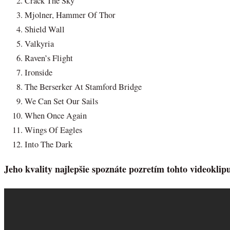
Crack The Sky
Mjolner, Hammer Of Thor
Shield Wall
Valkyria
Raven’s Flight
Ironside
The Berserker At Stamford Bridge
We Can Set Our Sails
When Once Again
Wings Of Eagles
Into The Dark
Jeho kvality najlepšie spoznáte pozretím tohto videoklip