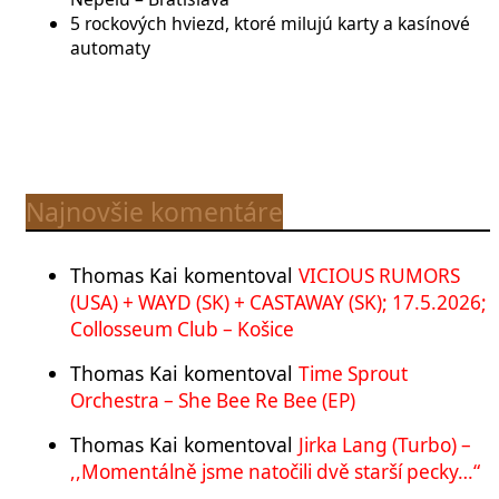
5 rockových hviezd, ktoré milujú karty a kasínové
automaty
Najnovšie komentáre
Thomas Kai
komentoval
VICIOUS RUMORS
(USA) + WAYD (SK) + CASTAWAY (SK); 17.5.2026;
Collosseum Club – Košice
Thomas Kai
komentoval
Time Sprout
Orchestra – She Bee Re Bee (EP)
Thomas Kai
komentoval
Jirka Lang (Turbo) –
,,Momentálně jsme natočili dvě starší pecky…“