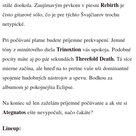
Rebirth
stále dookola. Zaujímavým prvkom v piesni
je
čisto gitarové sólo, čo je pre týchto Švajčiarov trochu
netypické.
Pri počúvaní platne budete príjemne prekvapení. Jemné
Trinoxtion
tóny z minútového diela
vás upokoja. Podobné
Threefold Death.
pocity máte aj po pár sekundách
Tá síce
mierne začína, ale hneď na to pretne vaše uši dominantné
spojenie hudobných nástrojov a spevu. Bodkou za
albumom je pokojnejšia Eclipse.
Na koniec už len zaželám príjemné počúvanie a ak ste si
Ategnatos
ešte nevypočuli, načo čakáte?
Lineup: