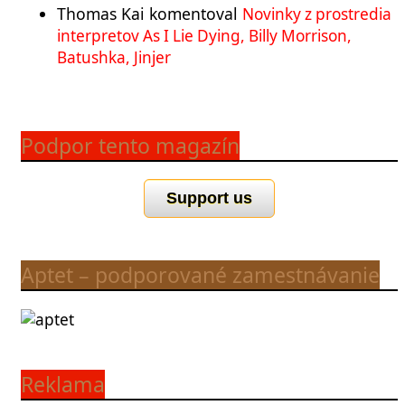
Thomas Kai
komentoval
Novinky z prostredia
interpretov As I Lie Dying, Billy Morrison,
Batushka, Jinjer
Podpor tento magazín
Support us
Aptet – podporované zamestnávanie
Reklama