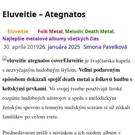
Eluveitie – Ategnatos
Eluveitie
Folk Metal
,
Melodic Death Metal
,
Najlepšie metalové albumy všetkých čias
30. apríla 2019
26. januára 2025
Simona Pavelková
Eluveitie
je švajčiarska kapela
Veľmi podareným
s nezvyčajným hudobným štýlom.
spôsobom dokázali spojiť death metal a folkovú hudbu s
keltskými prvkami
. Vo svojej tvorbe používajú široké
rozpätie hudobných nástrojov a spolu s melodickým
ženským spevom a temným mužským scream si už získali
fanúšikov po celom svete.
Prednedávnom prišli s novinkou a ich siedmy album v