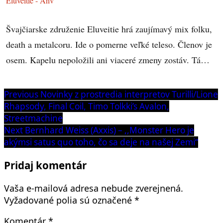
Eluveitie - Ànv
Švajčiarske združenie Eluveitie hrá zaujímavý mix folku,
death a metalcoru. Ide o pomerne veľké teleso. Členov je
osem. Kapelu nepoložili ani viaceré zmeny zostáv. Tá…
Navigácia
Previous
Previous
Novinky z prostredia interpretov Turilli/Lione
post:
Rhapsody, Final Coil, Timo Tolkki’s Avalon,
v
Streetmachine
článku
Next
Next
Bernhard Weiss (Axxis) – ,,Monster Hero je
post:
akýmsi satus quo toho, čo sa deje na našej Zemi“
Pridaj komentár
Vaša e-mailová adresa nebude zverejnená.
Vyžadované polia sú označené
*
Komentár
*