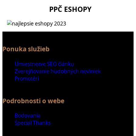
PPČ ESHOPY
Ponuka služieb
Umiestnenie SEO článku
Zverejňovanie hudobných noviniek
Promotéri
Podrobnosti o webe
Bodovania
Special Thanks