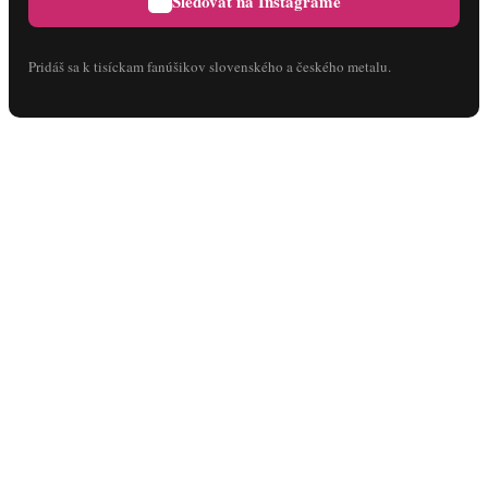
Sledovať na Instagrame
Pridáš sa k tisíckam fanúšikov slovenského a českého metalu.