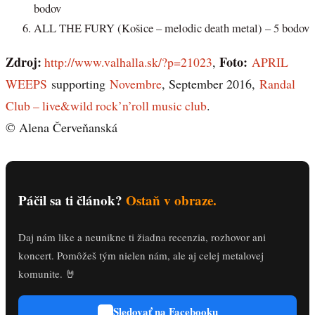
bodov
ALL THE FURY (Košice – melodic death metal) – 5 bodov
Zdroj:
Foto:
http://www.valhalla.sk/?p=21023
,
APRIL
WEEPS
supporting
Novembre
, September 2016,
Randal
Club – live&wild rock’n’roll music club
.
© Alena Červeňanská
Páčil sa ti článok?
Ostaň v obraze.
Daj nám like a neunikne ti žiadna recenzia, rozhovor ani
koncert. Pomôžeš tým nielen nám, ale aj celej metalovej
komunite. 🤘
Sledovať na Facebooku