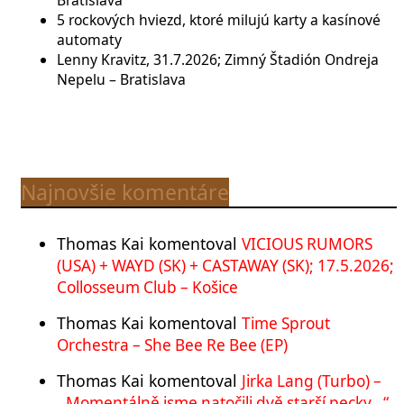
Bratislava
5 rockových hviezd, ktoré milujú karty a kasínové
automaty
Lenny Kravitz, 31.7.2026; Zimný Štadión Ondreja
Nepelu – Bratislava
Najnovšie komentáre
Thomas Kai
komentoval
VICIOUS RUMORS
(USA) + WAYD (SK) + CASTAWAY (SK); 17.5.2026;
Collosseum Club – Košice
Thomas Kai
komentoval
Time Sprout
Orchestra – She Bee Re Bee (EP)
Thomas Kai
komentoval
Jirka Lang (Turbo) –
,,Momentálně jsme natočili dvě starší pecky…“