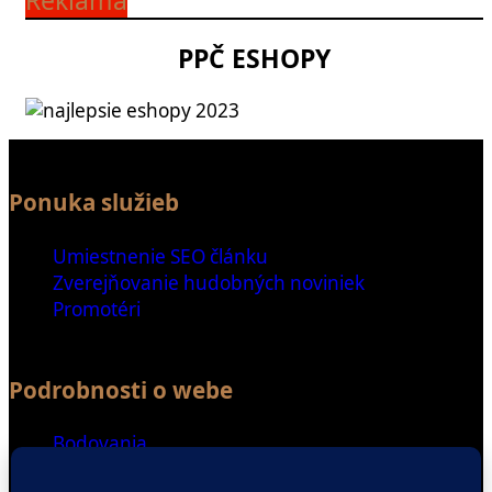
Reklama
PPČ ESHOPY
Ponuka služieb
Umiestnenie SEO článku
Zverejňovanie hudobných noviniek
Promotéri
Podrobnosti o webe
Bodovania
Special Thanks