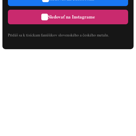
Sledovať na Instagrame
Pridáš sa k tisíckam fanúšikov slovenského a českého metalu.