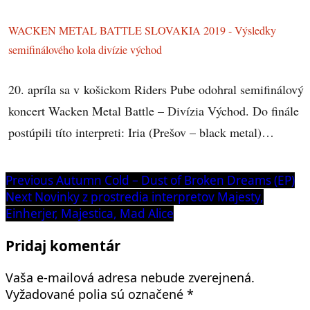
WACKEN METAL BATTLE SLOVAKIA 2019 - Výsledky
semifinálového kola divízie východ
20. apríla sa v košickom Riders Pube odohral semifinálový
koncert Wacken Metal Battle – Divízia Východ. Do finále
postúpili títo interpreti: Iria (Prešov – black metal)…
Navigácia
Previous
Previous
Autumn Cold – Dust of Broken Dreams (EP)
post:
Next
Next
Novinky z prostredia interpretov Majesty,
v
post:
Einherjer, Majestica, Mad Alice
článku
Pridaj komentár
Vaša e-mailová adresa nebude zverejnená.
Vyžadované polia sú označené
*