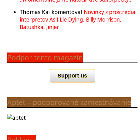
Thomas Kai
komentoval
Novinky z prostredia
interpretov As I Lie Dying, Billy Morrison,
Batushka, Jinjer
Podpor tento magazín
Support us
Aptet – podporované zamestnávanie