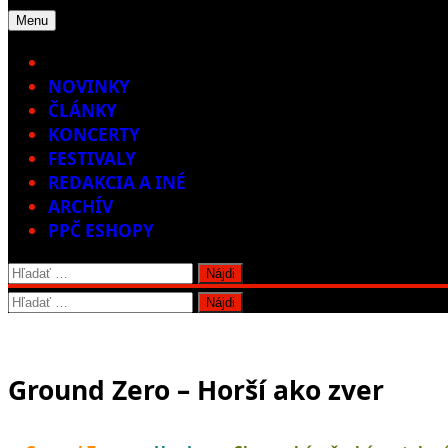
Menu
Home
NOVINKY
ČLÁNKY
KONCERTY
FESTIVALY
REDAKCIA A INÉ
ARCHÍV
PPČ ESHOPY
Hľadať:
Hľadať:
Ground Zero – Horší ako zver