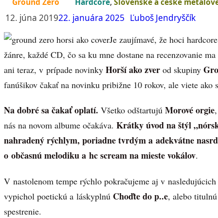
Ground Zero
Hardcore
,
Slovenské a české metalov
12. júna 2019
22. januára 2025
Ľuboš Jendryščík
Je zaujímavé, že hoci hardcor
žánre, každé CD, čo sa ku mne dostane na recenzovanie ma 
Horší ako zver
Gro
ani teraz, v prípade novinky
od skupiny
fanúšikov čakať na novinku pribižne 10 rokov, ale viete ako
Na dobré sa čakať oplatí.
Morové orgie
Všetko odštartujú
Krátky úvod na štýl „nórsk
nás na novom albume očakáva.
nahradený rýchlym, poriadne tvrdým a adekvátne nasr
o občasnú melodiku a hc scream na mieste vokálov
.
V nastolenom tempe rýchlo pokračujeme aj v nasledujúcich 
Choďte do p..e
vypichol poetickú a láskyplnú
, alebo tituln
spestrenie.