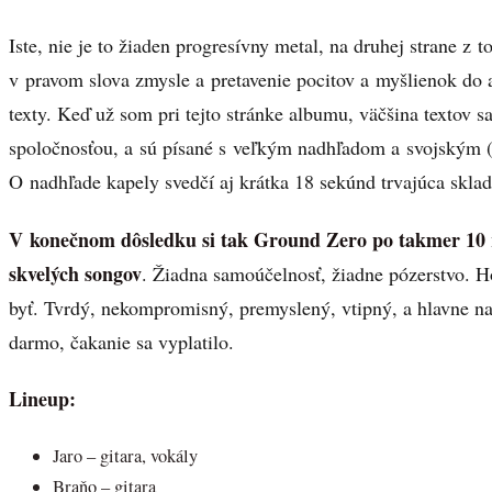
Iste, nie je to žiaden progresívny metal, na druhej strane z 
v pravom slova zmysle a pretavenie pocitov a myšlienok do 
texty. Keď už som pri tejto stránke albumu, väčšina textov s
spoločnosťou, a sú písané s veľkým nadhľadom a svojským
O nadhľade kapely svedčí aj krátka 18 sekúnd trvajúca skla
V konečnom dôsledku si tak Ground Zero po takmer 10 r
skvelých songov
. Žiadna samoúčelnosť, žiadne pózerstvo. H
byť. Tvrdý, nekompromisný, premyslený, vtipný, a hlavne
darmo, čakanie sa vyplatilo.
Lineup:
Jaro – gitara, vokály
Braňo – gitara