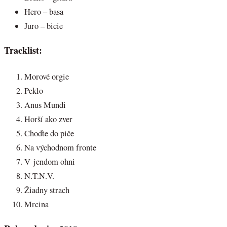
Hero – basa
Juro – bicie
Tracklist:
Morové orgie
Peklo
Anus Mundi
Horší ako zver
Choďte do piče
Na východnom fronte
V jendom ohni
N.T.N.V.
Žiadny strach
Mrcina