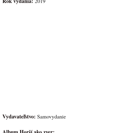
Rok vydania:
2019
Vydavateľstvo:
Samovydanie
Album Horší ako zver: