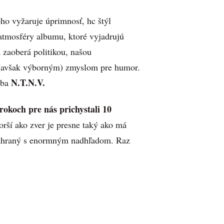
toho vyžaruje úprimnosť, hc štýl
atmosféry albumu, ktoré vyjadrujú
a zaoberá politikou, našou
 (avšak výborným) zmyslom pre humor.
N.T.N.V.
dba
okoch pre nás prichystali 10
orší ako zver je presne taký ako má
 nahraný s enormným nadhľadom. Raz