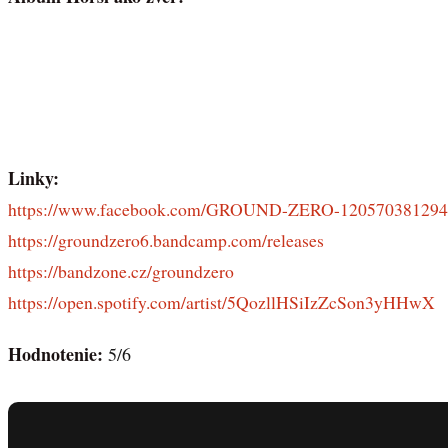
Linky:
https://www.facebook.com/GROUND-ZERO-120570381294
https://groundzero6.bandcamp.com/releases
https://bandzone.cz/groundzero
https://open.spotify.com/artist/5QozllHSiIzZcSon3yHHwX
Hodnotenie:
5/6