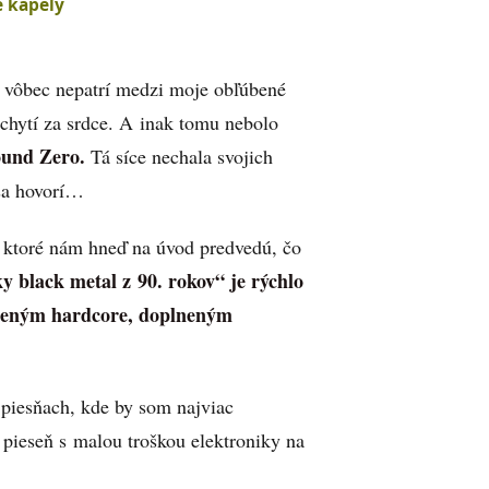
é kapely
e vôbec nepatrí medzi moje obľúbené
chytí za srdce. A inak tomu nebolo
und Zero.
Tá síce nechala svojich
 sa hovorí…
, ktoré nám hneď na úvod predvedú, čo
y black metal z 90. rokov“ je rýchlo
deným hardcore, doplneným
piesňach, kde by som najviac
ú pieseň s malou troškou elektroniky na