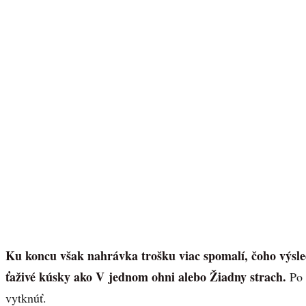
Ku koncu však nahrávka trošku viac spomalí, čoho výsled
ťaživé kúsky ako V jednom ohni alebo Žiadny strach.
Po 
vytknúť.