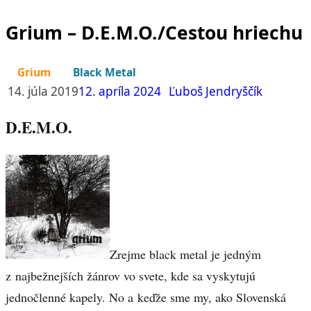
Grium – D.E.M.O./Cestou hriechu
Grium
Black Metal
14. júla 2019
12. apríla 2024
Ľuboš Jendryščík
D.E.M.O.
Zrejme black metal je jedným
z najbežnejších žánrov vo svete, kde sa vyskytujú
jednočlenné kapely. No a keďže sme my, ako Slovenská