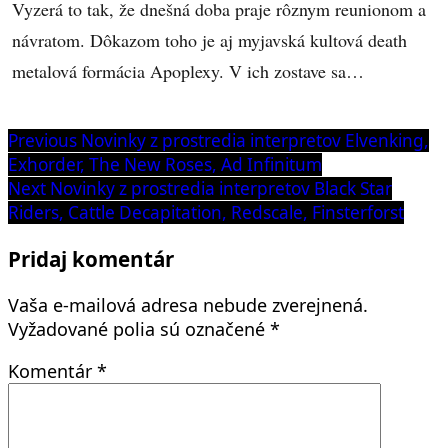
Vyzerá to tak, že dnešná doba praje rôznym reunionom a
návratom. Dôkazom toho je aj myjavská kultová death
metalová formácia Apoplexy. V ich zostave sa…
Navigácia
Previous
Previous
Novinky z prostredia interpretov Elvenking,
post:
Exhorder, The New Roses, Ad Infinitum
v
Next
Next
Novinky z prostredia interpretov Black Star
článku
post:
Riders, Cattle Decapitation, Redscale, Finsterforst
Pridaj komentár
Vaša e-mailová adresa nebude zverejnená.
Vyžadované polia sú označené
*
Komentár
*