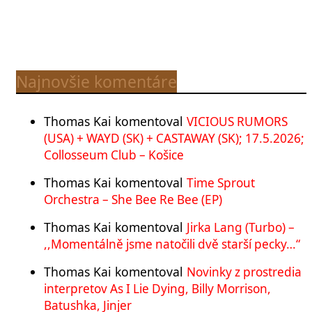
Najnovšie komentáre
Thomas Kai
komentoval
VICIOUS RUMORS
(USA) + WAYD (SK) + CASTAWAY (SK); 17.5.2026;
Collosseum Club – Košice
Thomas Kai
komentoval
Time Sprout
Orchestra – She Bee Re Bee (EP)
Thomas Kai
komentoval
Jirka Lang (Turbo) –
,,Momentálně jsme natočili dvě starší pecky…“
Thomas Kai
komentoval
Novinky z prostredia
interpretov As I Lie Dying, Billy Morrison,
Batushka, Jinjer