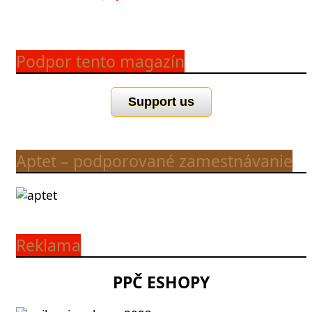
Podpor tento magazín
Support us
Aptet – podporované zamestnávanie
Reklama
PPČ ESHOPY