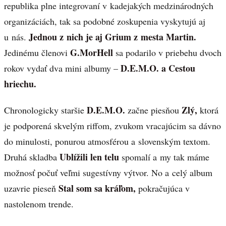
republika plne integrovaní v kadejakých medzinárodných
organizáciách, tak sa podobné zoskupenia vyskytujú aj
Jednou z nich je aj Grium z mesta Martin.
u nás.
G.MorHell
Jedinému členovi
sa podarilo v priebehu dvoch
D.E.M.O. a Cestou
rokov vydať dva mini albumy –
hriechu.
D.E.M.O.
Zlý,
Chronologicky staršie
začne piesňou
ktorá
je podporená skvelým riffom, zvukom vracajúcim sa dávno
do minulosti, ponurou atmosférou a slovenským textom.
Ublížili len telu
Druhá skladba
spomalí a my tak máme
možnosť počuť veľmi sugestívny výtvor. No a celý album
Stal som sa kráľom,
uzavrie pieseň
pokračujúca v
nastolenom trende.