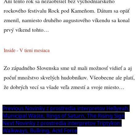
Ani tento rok sa nezaobišiel bez východniarskeho
rockového festivalu Rock pod Kameňom. Dátum sa opäť
zmenil, namiesto druhého augustového víkendu sa konal
prvý víkend tohto…
Inside - V tieni mesiaca
Zo západného Slovenska sme už mali možnosť vidieť a aj
počuť množstvo skvelých hudobníkov. Všeobecne ale platí,
že dobrých vecí sa všade veľa zmestí a svoje miesto…
Navigácia
Previous
Previous
Novinky z prostredia interpretov Hellyeah,
post:
Municipal Waste, Rings of Saturn, The Rising Sign
v
Next
Next
Novinky z prostredia interpretov Triptykon,
článku
post:
Walkways, Bullring, Acid Force