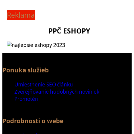
Reklama
PPČ ESHOPY
Ponuka služieb
Umiestnenie SEO článku
Zverejňovanie hudobných noviniek
Promotéri
Podrobnosti o webe