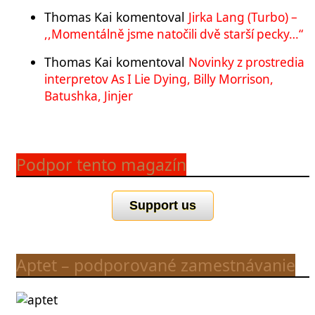
Thomas Kai
komentoval
Jirka Lang (Turbo) –
,,Momentálně jsme natočili dvě starší pecky…“
Thomas Kai
komentoval
Novinky z prostredia
interpretov As I Lie Dying, Billy Morrison,
Batushka, Jinjer
Podpor tento magazín
Support us
Aptet – podporované zamestnávanie