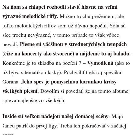
Na ňom sa chlapci rozhodli staviť hlavne na veľmi
výrazné melodické riffy.
Možno trochu preženiem, ale
toľko melodických riffov som už dávno nepočul. Sóla sú
síce trochu nevýrazné, v tomto prípade to však vôbec
Piesne sú väčšinou v strednerýchlych tempách
nevadí.
(čiže na koncerty ako stvorené) a nájdeme tu aj baladu.
Vymodlená
Konkrétne je to skladba na pozícii 7 –
(ako to
už býva s tematikou lásky). Pochváliť treba aj speváka
Jeho spev je pomyselnou korunkou krásy
Gorana.
všetkých piesní.
Dovolím si povedať, že na tomto albume
spieva najlepšie zo všetkých.
Inside sú veľkou nádejou našej domácej scény
. Majú
šancu patriť do prvej ligy. Treba len pokračovať v začatej
ceste.