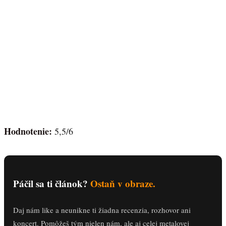
Hodnotenie:
5,5/6
Páčil sa ti článok?
Ostaň v obraze.
Daj nám like a neunikne ti žiadna recenzia, rozhovor ani
koncert. Pomôžeš tým nielen nám, ale aj celej metalovej