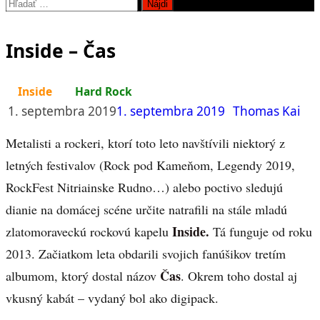
Hľadať:
Inside – Čas
Inside
Hard Rock
1. septembra 2019
1. septembra 2019
Thomas Kai
Metalisti a rockeri, ktorí toto leto navštívili niektorý z
letných festivalov (Rock pod Kameňom, Legendy 2019,
RockFest Nitriainske Rudno…) alebo poctivo sledujú
dianie na domácej scéne určite natrafili na stále mladú
Inside.
zlatomoraveckú rockovú kapelu
Tá funguje od roku
2013. Začiatkom leta obdarili svojich fanúšikov tretím
Čas
albumom, ktorý dostal názov
. Okrem toho dostal aj
vkusný kabát – vydaný bol ako digipack.