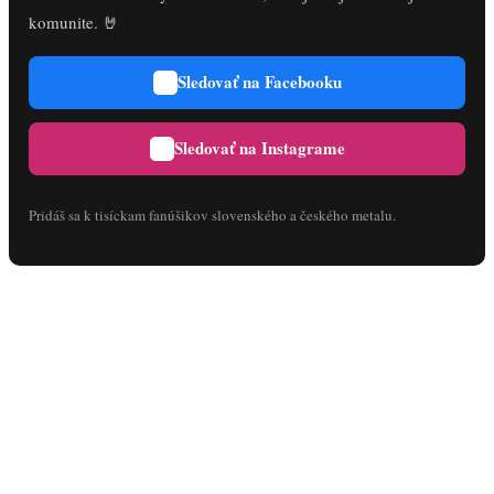
komunite. 🤘
Sledovať na Facebooku
Sledovať na Instagrame
Pridáš sa k tisíckam fanúšikov slovenského a českého metalu.