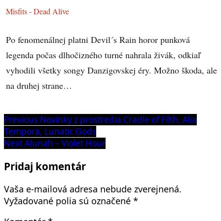
Misfits - Dead Alive
Po fenomenálnej platni Devil´s Rain horor punková
legenda počas dlhočizného turné nahrala živák, odkiaľ
vyhodili všetky songy Danzigovskej éry. Možno škoda, ale
na druhej strane…
Navigácia
Previous
Previous
Novinky z prostredia Cradle of Filth, Alia
post:
Tempora, Lunatic Gods
v
Next
Next
Alunah – Violet Hour
článku
post:
Pridaj komentár
Vaša e-mailová adresa nebude zverejnená.
Vyžadované polia sú označené
*