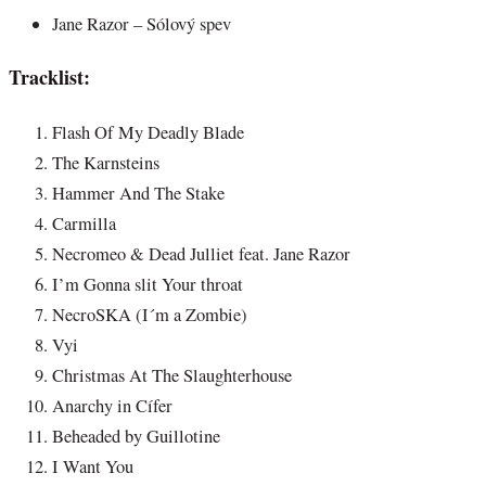
Jane Razor – Sólový spev
Tracklist:
Flash Of My Deadly Blade
The Karnsteins
Hammer And The Stake
Carmilla
Necromeo & Dead Julliet feat. Jane Razor
I’m Gonna slit Your throat
NecroSKA (I´m a Zombie)
Vyi
Christmas At The Slaughterhouse
Anarchy in Cífer
Beheaded by Guillotine
I Want You