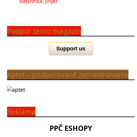
Batushka, Jinjer
Podpor tento magazín
Support us
Aptet – podporované zamestnávanie
Reklama
PPČ ESHOPY