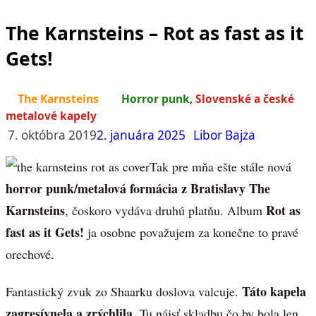
The Karnsteins – Rot as fast as it
Gets!
The Karnsteins
Horror punk
,
Slovenské a české
metalové kapely
7. októbra 2019
2. januára 2025
Libor Bajza
Tak pre mňa ešte stále nová
horror punk/metalová formácia z Bratislavy The
Karnsteins
Rot as
, čoskoro vydáva druhú platňu. Album
fast as it Gets!
ja osobne považujem za konečne to pravé
orechové.
Táto kapela
Fantastický zvuk zo Shaarku doslova valcuje.
zagresívnela a zrýchlila
. Tu nájsť skladbu čo by bola len