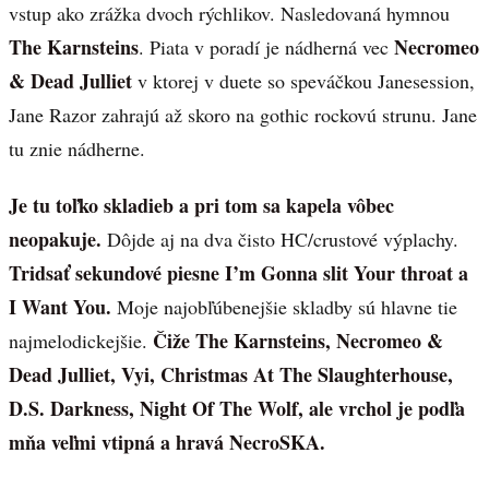
vstup ako zrážka dvoch rýchlikov. Nasledovaná hymnou
The Karnsteins
Necromeo
. Piata v poradí je nádherná vec
& Dead Julliet
v ktorej v duete so speváčkou Janesession,
Jane Razor zahrajú až skoro na gothic rockovú strunu. Jane
tu znie nádherne.
Je tu toľko skladieb a pri tom sa kapela vôbec
neopakuje.
Dôjde aj na dva čisto HC/crustové výplachy.
Tridsať sekundové piesne I’m Gonna slit Your throat a
I Want You.
Moje najobľúbenejšie skladby sú hlavne tie
Čiže The Karnsteins, Necromeo &
najmelodickejšie.
Dead Julliet, Vyi, Christmas At The Slaughterhouse,
D.S. Darkness, Night Of The Wolf, ale vrchol je podľa
mňa veľmi vtipná a hravá NecroSKA.