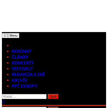
Menu
Home
NOVINKY
ČLÁNKY
KONCERTY
FESTIVALY
REDAKCIA A INÉ
ARCHÍV
PPČ ESHOPY
Hľadať: