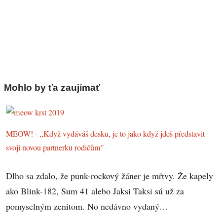
Mohlo by ťa zaujímať
MEOW! - ,,Když vydáváš desku, je to jako když jdeš představit
svoji novou partnerku rodičům"
Dlho sa zdalo, že punk-rockový žáner je mŕtvy. Že kapely
ako Blink-182, Sum 41 alebo Jaksi Taksi sú už za
pomyselným zenitom. No nedávno vydaný…