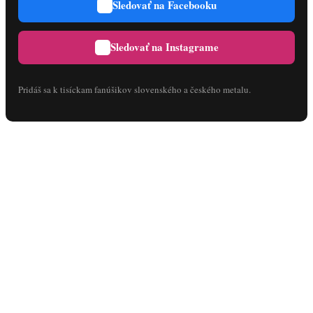
Sledovať na Facebooku
Sledovať na Instagrame
Pridáš sa k tisíckam fanúšikov slovenského a českého metalu.