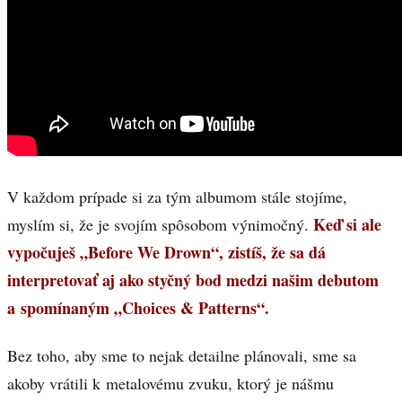
V každom prípade si za tým albumom stále stojíme,
Keď si ale
myslím si, že je svojím spôsobom výnimočný.
vypočuješ „Before We Drown“, zistíš, že sa dá
interpretovať aj ako styčný bod medzi našim debutom
a spomínaným „Choices & Patterns“.
Bez toho, aby sme to nejak detailne plánovali, sme sa
akoby vrátili k metalovému zvuku, ktorý je nášmu