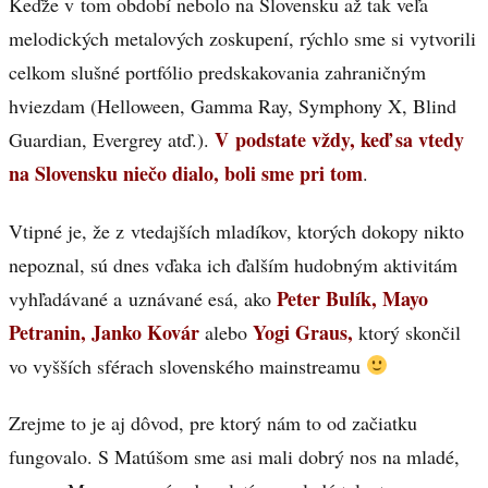
Keďže v tom období nebolo na Slovensku až tak veľa
melodických metalových zoskupení, rýchlo sme si vytvorili
celkom slušné portfólio predskakovania zahraničným
hviezdam (Helloween, Gamma Ray, Symphony X, Blind
V podstate vždy, keď sa vtedy
Guardian, Evergrey atď.).
na Slovensku niečo dialo, boli sme pri tom
.
Vtipné je, že z vtedajších mladíkov, ktorých dokopy nikto
nepoznal, sú dnes vďaka ich ďalším hudobným aktivitám
Peter Bulík, Mayo
vyhľadávané a uznávané esá, ako
Petranin, Janko Kovár
Yogi Graus,
alebo
ktorý skončil
vo vyšších sférach slovenského mainstreamu
Zrejme to je aj dôvod, pre ktorý nám to od začiatku
fungovalo. S Matúšom sme asi mali dobrý nos na mladé,