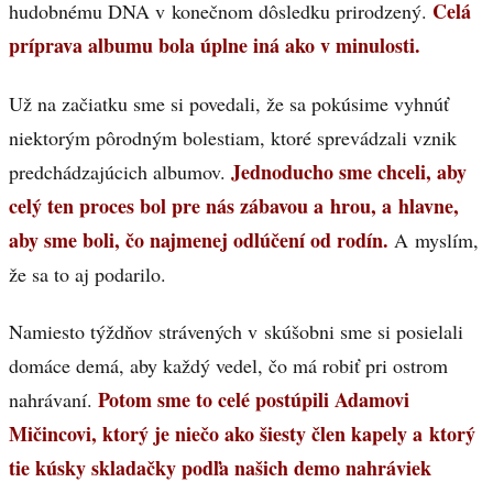
Celá
hudobnému DNA v konečnom dôsledku prirodzený.
príprava albumu bola úplne iná ako v minulosti.
Už na začiatku sme si povedali, že sa pokúsime vyhnúť
niektorým pôrodným bolestiam, ktoré sprevádzali vznik
Jednoducho sme chceli, aby
predchádzajúcich albumov.
celý ten proces bol pre nás zábavou a hrou, a hlavne,
aby sme boli, čo najmenej odlúčení od rodín.
A myslím,
že sa to aj podarilo.
Namiesto týždňov strávených v skúšobni sme si posielali
domáce demá, aby každý vedel, čo má robiť pri ostrom
Potom sme to celé postúpili Adamovi
nahrávaní.
Mičincovi, ktorý je niečo ako šiesty člen kapely a ktorý
tie kúsky skladačky podľa našich demo nahráviek