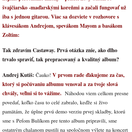
švajčiarsko -maďarskými koreňmi a začali fungovať už
iba s jednou gitarou. Viac sa dozviete v rozhovore s
klávesákom Andrejom, spevákom Mayom a basákom
Zoltim:
Tak zdravím Castaway. Prvá otázka znie, ako dlho
trvalo spraviť, tak prepracovaný a kvalitný album?
Andrej Kutiš:
V prvom rade ďakujeme za čas,
Čauko!
ktorý si počúvaniu albumu venoval a za tvoje slová
chvály, veľmi si to vážime.
Náhodou viem celkom presne
povedať, koľko času to celé zabralo, keďže si živo
pamätám, že úplne prvú demo verziu prvej skladby, ktorú
sme s Peťom Bulíkom pre tento album pripravili, sme
ostatným chalanom pustili na spoločnom výlete na koncert