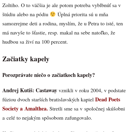
Zoltiho. O to väčšia je ale potom potreba vyblbnúť sa v
štúdiu alebo na pódiu
Úplná priorita sú u mňa
samozrejme deti a rodina, myslím, že u Petra to isté, ten
má navyše to šťastie, resp. makal na sebe natoľko, že
hudbou sa živí na 100 percent.
Začiatky kapely
Porozprávate niečo o začiatkoch kapely?
Andrej Kutiš:
Castaway
vznikli v roku 2004, v podstate
Dead Poets
fúziou dvoch starších bratislavských kapiel
Society a Amalthea.
Stretli sme sa v spoločnej skúšobni
a celé to nejakým spôsobom zafungovalo.