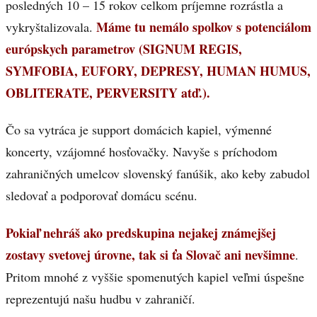
posledných 10 – 15 rokov celkom príjemne rozrástla a
Máme tu nemálo spolkov s potenciálom
vykryštalizovala.
európskych parametrov (SIGNUM REGIS,
SYMFOBIA, EUFORY, DEPRESY, HUMAN HUMUS,
OBLITERATE, PERVERSITY atď.).
Čo sa vytráca je support domácich kapiel, výmenné
koncerty, vzájomné hosťovačky. Navyše s príchodom
zahraničných umelcov slovenský fanúšik, ako keby zabudol
sledovať a podporovať domácu scénu.
Pokiaľ nehráš ako predskupina nejakej známejšej
zostavy svetovej úrovne, tak si ťa Slovač ani nevšimne
.
Pritom mnohé z vyššie spomenutých kapiel veľmi úspešne
reprezentujú našu hudbu v zahraničí.