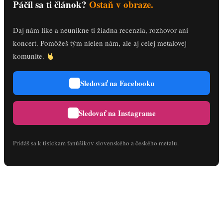
Páčil sa ti článok?
Ostaň v obraze.
Daj nám like a neunikne ti žiadna recenzia, rozhovor ani
koncert. Pomôžeš tým nielen nám, ale aj celej metalovej
komunite.
Sledovať na Facebooku
Sledovať na Instagrame
Pridáš sa k tisíckam fanúšikov slovenského a českého metalu.