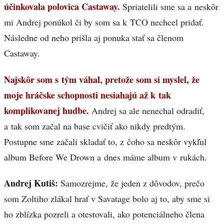
účinkovala polovica Castaway.
Spriatelili sme sa a neskôr
mi Andrej ponúkol či by som sa k TCO nechcel pridať.
Následne od neho prišla aj ponuka stať sa členom
Castaway.
Najskôr som s tým váhal, pretože som si myslel, že
moje hráčske schopnosti nesiahajú až k tak
komplikovanej hudbe.
Andrej sa ale nenechal odradiť,
a tak som začal na base cvičiť ako nikdy predtým.
Postupne sme začali skladať to, z čoho sa neskôr vykľul
album Before We Drown a dnes máme album v rukách.
Andrej Kutiš:
Samozrejme, že jeden z dôvodov, prečo
som Zoltiho zlákal hrať v Savatage bolo aj to, aby sme si
ho zblízka pozreli a otestovali, ako potenciálneho člena