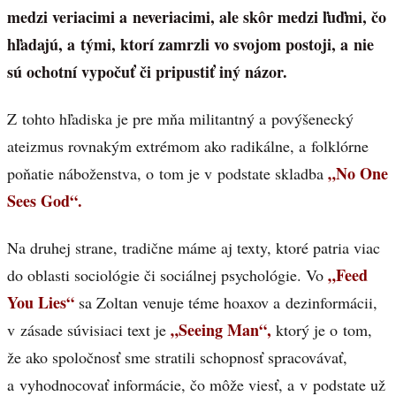
medzi veriacimi a neveriacimi, ale skôr medzi ľuďmi, čo
hľadajú, a tými, ktorí zamrzli vo svojom postoji, a nie
sú ochotní vypočuť či pripustiť iný názor.
Z tohto hľadiska je pre mňa militantný a povýšenecký
ateizmus rovnakým extrémom ako radikálne, a folklórne
„No One
poňatie náboženstva, o tom je v podstate skladba
Sees God“.
Na druhej strane, tradične máme aj texty, ktoré patria viac
„Feed
do oblasti sociológie či sociálnej psychológie. Vo
You Lies“
sa Zoltan venuje téme hoaxov a dezinformácii,
„Seeing Man“,
v zásade súvisiaci text je
ktorý je o tom,
že ako spoločnosť sme stratili schopnosť spracovávať,
a vyhodnocovať informácie, čo môže viesť, a v podstate už