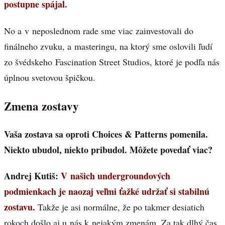
postupne spájal.
No a v neposlednom rade sme viac zainvestovali do
finálneho zvuku, a masteringu, na ktorý sme oslovili ľudí
zo švédskeho Fascination Street Studios, ktoré je podľa nás
úplnou svetovou špičkou.
Zmena zostavy
Vaša zostava sa oproti Choices & Patterns pomenila.
Niekto ubudol, niekto pribudol. Môžete povedať viac?
Andrej Kutiš:
V našich undergroundových
podmienkach je naozaj veľmi ťažké udržať si stabilnú
zostavu.
Takže je asi normálne, že po takmer desiatich
rokoch došlo aj u nás k nejakým zmenám. Za tak dlhý čas