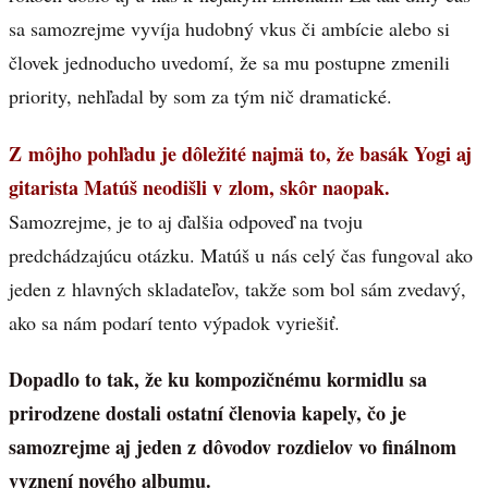
sa samozrejme vyvíja hudobný vkus či ambície alebo si
človek jednoducho uvedomí, že sa mu postupne zmenili
priority, nehľadal by som za tým nič dramatické.
Z môjho pohľadu je dôležité najmä to, že basák Yogi aj
gitarista Matúš neodišli v zlom, skôr naopak.
Samozrejme, je to aj ďalšia odpoveď na tvoju
predchádzajúcu otázku. Matúš u nás celý čas fungoval ako
jeden z hlavných skladateľov, takže som bol sám zvedavý,
ako sa nám podarí tento výpadok vyriešiť.
Dopadlo to tak, že ku kompozičnému kormidlu sa
prirodzene dostali ostatní členovia kapely, čo je
samozrejme aj jeden z dôvodov rozdielov vo finálnom
vyznení nového albumu.