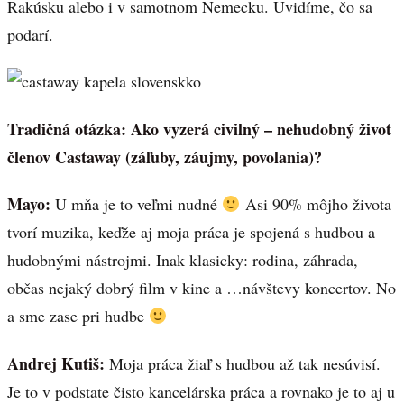
Rakúsku alebo i v samotnom Nemecku. Uvidíme, čo sa
podarí.
Tradičná otázka: Ako vyzerá civilný – nehudobný život
členov Castaway (záľuby, záujmy, povolania)?
Mayo:
U mňa je to veľmi nudné
Asi 90% môjho života
tvorí muzika, keďže aj moja práca je spojená s hudbou a
hudobnými nástrojmi. Inak klasicky: rodina, záhrada,
občas nejaký dobrý film v kine a …návštevy koncertov. No
a sme zase pri hudbe
Andrej Kutiš:
Moja práca žiaľ s hudbou až tak nesúvisí.
Je to v podstate čisto kancelárska práca a rovnako je to aj u