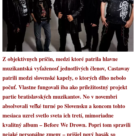
Z objektívnych príčin, medzi ktoré patrila hlavne
muzikantská vyťaženosť jednotlivých členov, Castaway
patrili medzi slovenské kapely, o ktorých dlho nebolo
počuť. Vlastne fungovali iba ako príležitostný projekt
partie bratislavských muzikantov. No v novembri
absolvovali veľké turné po Slovensku a koncom tohto
mesiaca uzrel svetlo sveta ich tretí, mimoriadne
kvalitný album – Before We Drown. Popri tom spravili
nejaké personálne zmeny – prišiel nový basák so