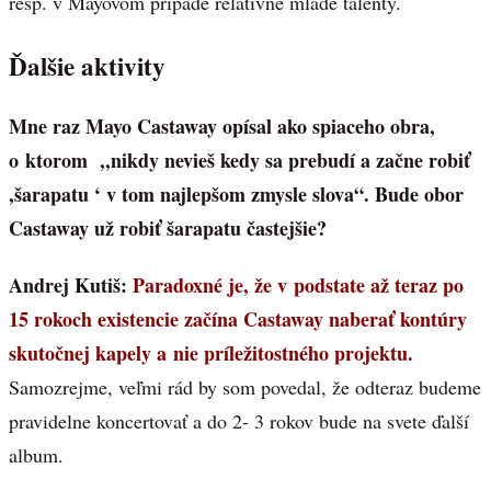
resp. v Mayovom prípade relatívne mladé talenty.
Ďalšie aktivity
Mne raz Mayo Castaway opísal ako spiaceho obra,
o ktorom ,,nikdy nevieš kedy sa prebudí a začne robiť
,šarapatu
‘ v tom najlepšom zmysle slova“. Bude obor
Castaway už robiť šarapatu častejšie?
Andrej Kutiš:
Paradoxné je, že v podstate až teraz po
15 rokoch existencie začína Castaway naberať kontúry
skutočnej kapely a nie príležitostného projektu.
Samozrejme, veľmi rád by som povedal, že odteraz budeme
pravidelne koncertovať a do 2- 3 rokov bude na svete ďalší
album.