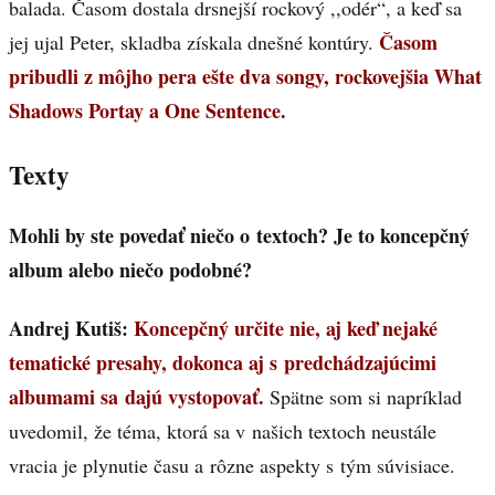
balada. Časom dostala drsnejší rockový ,,odér“, a keď sa
Časom
jej ujal Peter, skladba získala dnešné kontúry.
pribudli z môjho pera ešte dva songy, rockovejšia What
Shadows Portay a One Sentence.
Texty
Mohli by ste povedať niečo o textoch? Je to koncepčný
album alebo niečo podobné?
Andrej Kutiš:
Koncepčný určite nie, aj keď nejaké
tematické presahy, dokonca aj s predchádzajúcimi
albumami sa dajú vystopovať.
Spätne som si napríklad
uvedomil, že téma, ktorá sa v našich textoch neustále
vracia je plynutie času a rôzne aspekty s tým súvisiace.