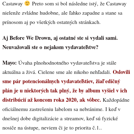
Castaway
Preto som si bol následne istý, že Castaway
nielenže zvládne hudobne, ale ľahko zapadne a stane sa
prínosom aj po všetkých ostatných stránkach.
Aj Before We Drown, aj ostatné ste si vydali sami.
Neuvažovali ste o nejakom vydavateľstve?
Mayo:
Úvaha plnohodnotného vydavateľstva je stále
Oslovili
aktuálna a živá. Cielene sme ale nikoho nehľadali.
sme pár potencionálnych vydavateľstiev, žiaľ edičný
plán je u niektorých tak plný, že by album vyšiel v ich
distribúcií až koncom roka 2020, ak vôbec.
Každopádne
oficiálnemu zastrešeniu labelom sa nebránime. I keď v
dnešnej dobe digitalizácie a streamov, keď sú fyzické
nosiče na ústupe, neviem či je to priorita č.1..