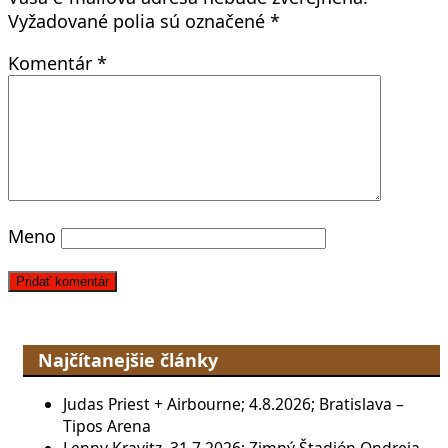
Vyžadované polia sú označené
*
Komentár
*
Meno
Najčítanejšie články
Judas Priest + Airbourne; 4.8.2026; Bratislava –
Tipos Arena
Lenny Kravitz, 31.7.2026; Zimný Štadión Ondreja