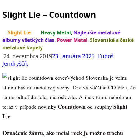
Slight Lie – Countdown
Slight Lie
Heavy Metal
,
Najlepšie metalové
albumy všetkých čias
,
Power Metal
,
Slovenské a české
metalové kapely
24. decembra 2019
23. januára 2025
Ľuboš
Jendryščík
Východ Slovenska je veľmi
silnou baštou metalovej scény. Drvivá väčšina CD-čiek, čo
sa mi odtiaľ dostala, ma oslovila. A inak tomu nebolo ani
Countdown
Slight
teraz v prípade novinky
od skupiny
Lie.
Označenie žánru, ako metal rock je možno troch
u