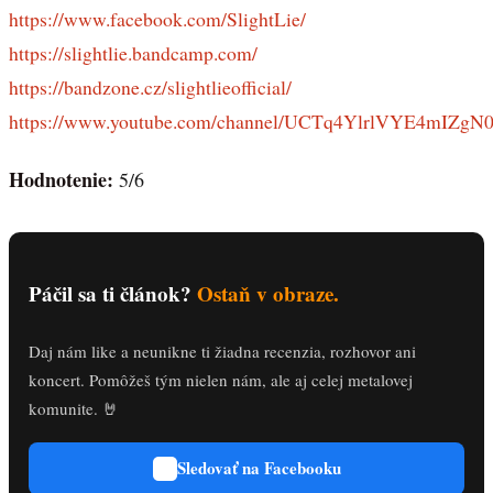
https://www.facebook.com/SlightLie/
https://slightlie.bandcamp.com/
https://bandzone.cz/slightlieofficial/
https://www.youtube.com/channel/UCTq4YlrlVYE4mIZgN
Hodnotenie:
5/6
Páčil sa ti článok?
Ostaň v obraze.
Daj nám like a neunikne ti žiadna recenzia, rozhovor ani
koncert. Pomôžeš tým nielen nám, ale aj celej metalovej
komunite. 🤘
Sledovať na Facebooku