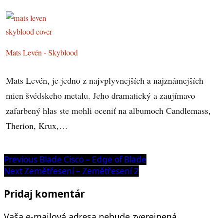
Mats Levén - Skyblood
Mats Levén, je jedno z najvplyvnejších a najznámejších
mien švédskeho metalu. Jeho dramatický a zaujímavo
zafarbený hlas ste mohli oceniť na albumoch Candlemass,
Therion, Krux,…
Navigácia
Previous
Previous
Blade Cisco – Edge of Blade
post:
Next
Next
Zemětřesení – Zemětřesení 2
v
post:
článku
Pridaj komentár
Vaša e-mailová adresa nebude zverejnená.