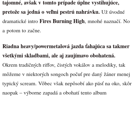
tajomné, avšak v tomto prípade úplne vystihujúce,
pretože sa jedná o veľmi pestrú nahrávku.
Už úvodné
Fires Burning High
dramatické intro
, mnohé naznačí. No
a potom to začne.
Riadna heavy/powermetalová jazda ťahajúca sa takmer
všetkými skladbami, ale aj zaujímavo obohatená.
Okrem tradičných riffov, čistých vokálov a melodiky, tak
môžeme v niektorých songoch počuť pre daný žáner menej
typický scream. Vôbec však nepôsobí ako päsť na oko, skôr
naopak – výborne zapadá a obohatí tento album