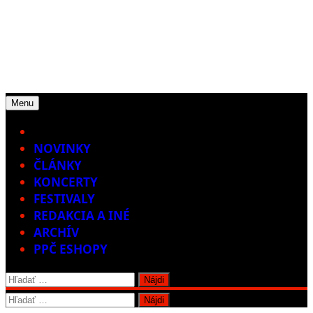
Menu
Home
NOVINKY
ČLÁNKY
KONCERTY
FESTIVALY
REDAKCIA A INÉ
ARCHÍV
PPČ ESHOPY
Hľadať:
Hľadať: