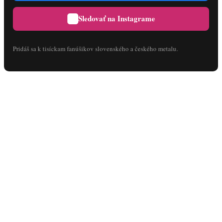
Sledovať na Instagrame
Pridáš sa k tisíckam fanúšikov slovenského a českého metalu.