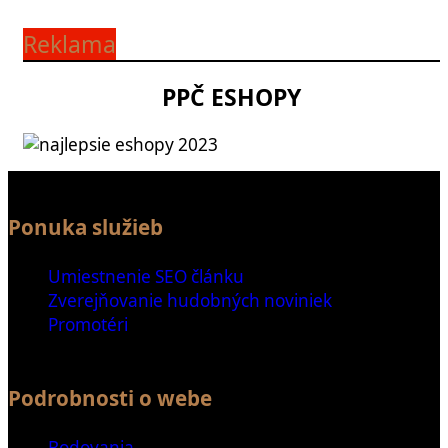
Reklama
PPČ ESHOPY
Ponuka služieb
Umiestnenie SEO článku
Zverejňovanie hudobných noviniek
Promotéri
Podrobnosti o webe
Bodovania