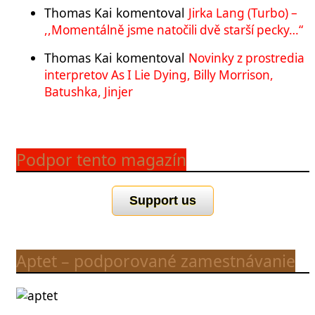
Thomas Kai
komentoval
Jirka Lang (Turbo) –
,,Momentálně jsme natočili dvě starší pecky…“
Thomas Kai
komentoval
Novinky z prostredia
interpretov As I Lie Dying, Billy Morrison,
Batushka, Jinjer
Podpor tento magazín
Support us
Aptet – podporované zamestnávanie