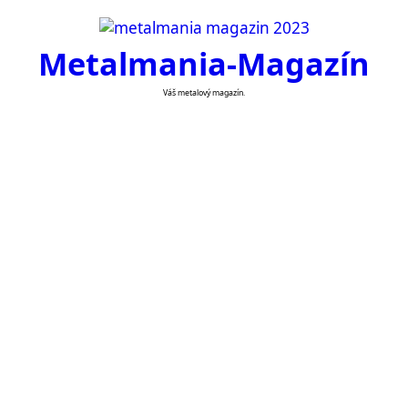
Skip
to
Metalmania-Magazín
content
Váš metalový magazín.