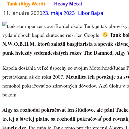
Tank (Algy Ward)
Heavy Metal
11. januára 2020
23. mája 2023
Libor Bajza
Bordel okolo Tank je tak obrovský
Tank bol
vydaní oboch kapiel skutočne rieši len Google.
N.W.O.B.H.M. ktorú založil basgitarista a spevák slávne
punk hviezdy sedemdesiatych rokov The Damned, Algy 
Kapela dosiahla veľké úspechy so svojim Motorhead/Judas Pr
Metallica ich považuje za sv
prestávkami až do roku 2007.
nemohol pokračovať zo zdravotných dôvodov. Akú úlohu v t
bokom.
Algy sa rozhodol pokračovať len štúdiovo, ale páni Tucke
tretej a štvrtej platne sa rozhodli pokračovať pod rovn
kapely dve.
Pre mňa je Tank tento projekt vedený Algym. I