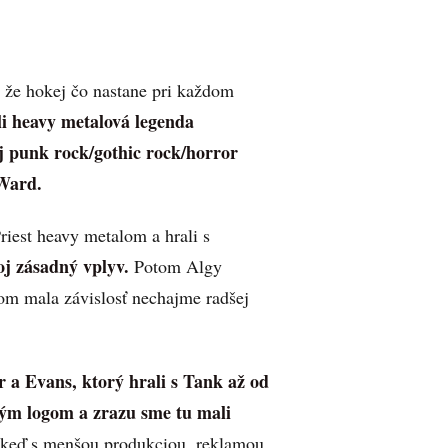
, že hokej čo nastane pri každom
i heavy metalová legenda
j punk rock/gothic rock/horror
Ward.
iest heavy metalom a hrali s
oj zásadný vplyv.
Potom Algy
om mala závislosť nechajme radšej
r a Evans, ktorý hrali s Tank až od
akým logom a zrazu sme tu mali
 keď s menšou produkciou, reklamou,