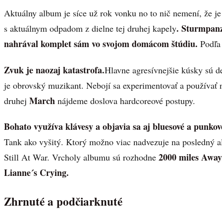
Aktuálny album je síce už rok vonku no to nič nemení, že je
. Sturmpanz
s aktuálnym odpadom z dielne tej druhej kapely
nahrával komplet sám vo svojom domácom štúdiu.
Podľa 
Zvuk je naozaj katastrofa.
Hlavne agresívnejšie kúsky sú de
je obrovský muzikant. Nebojí sa experimentovať a používať 
March
druhej
nájdeme doslova hardcoreové postupy.
Bohato využíva klávesy a objavia sa aj bluesové a punkov
Tank ako vyšitý. Ktorý možno viac nadvezuje na posledný 
2000 miles Away
Still At War. Vrcholy albumu sú rozhodne
Lianne´s Crying.
Zhrnuté a podčiarknuté