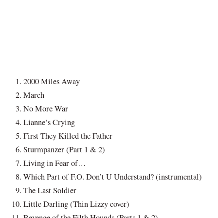
2000 Miles Away
March
No More War
Lianne’s Crying
First They Killed the Father
Sturmpanzer (Part 1 & 2)
Living in Fear of…
Which Part of F.O. Don’t U Understand? (instrumental)
The Last Soldier
Little Darling (Thin Lizzy cover)
Revenge of the Filth Hounds (Parts 1 & 2)