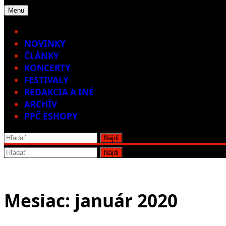
Menu
Home
NOVINKY
ČLÁNKY
KONCERTY
FESTIVALY
REDAKCIA A INÉ
ARCHÍV
PPČ ESHOPY
Hľadať:
Hľadať:
Mesiac:
január 2020