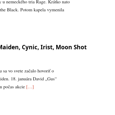
y u nemeckého tria Rage. Krátko nato
 the Black. Potom kapela vymenila
aiden, Cynic, Irist, Moon Shot
a vo svete začalo hovoriť o
iden. 18. januára David „Gus“
m počas akcie
[…]