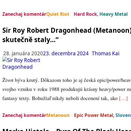
Zanechaj komentár
Quiet Riot
Hard Rock
,
Heavy Metal
Sir Roy Robert Dragonhead (Metanoon) –
skutečně staly…“
28. januára 2020
23. decembra 2024
Thomas Kai
Život býva krutý. Dôkazom toho je aj česká epic/power/he
svojho vzniku v roku 1988 produkujú krásny heavy/power met
fantasy texty. Bohužiaľ nikdy neboli docenení tak, ako
[…]
Zanechaj komentár
Metanoon
Epic Power Metal
,
Sloven