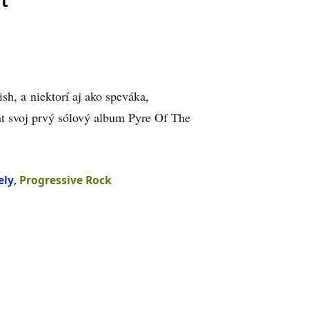
rt
h, a niektorí aj ako speváka,
nt svoj prvý sólový album Pyre Of The
ely
,
Progressive Rock