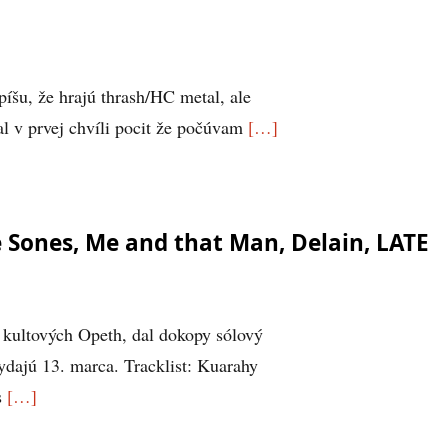
íšu, že hrajú thrash/HC metal, ale
al v prvej chvíli pocit že počúvam
[…]
e Sones, Me and that Man, Delain, LATE
 kultových Opeth, dal dokopy sólový
dajú 13. marca. Tracklist: Kuarahy
s
[…]