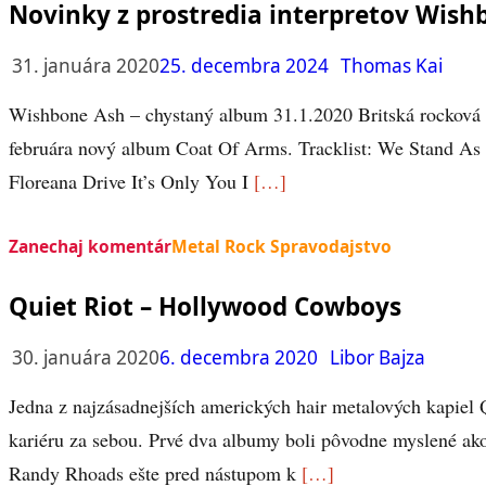
Novinky z prostredia interpretov Wishb
31. januára 2020
25. decembra 2024
Thomas Kai
Wishbone Ash – chystaný album 31.1.2020 Britská rocková
februára nový album Coat Of Arms. Tracklist: We Stand 
Floreana Drive It’s Only You I
[…]
Zanechaj komentár
Metal Rock Spravodajstvo
Quiet Riot – Hollywood Cowboys
30. januára 2020
6. decembra 2020
Libor Bajza
Jedna z najzásadnejších amerických hair metalových kapiel
kariéru za sebou. Prvé dva albumy boli pôvodne myslené ako
Randy Rhoads ešte pred nástupom k
[…]