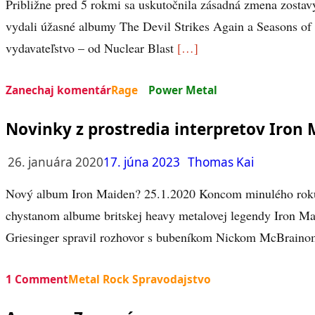
Približne pred 5 rokmi sa uskutočnila zásadná zmena zostav
vydali úžasné albumy The Devil Strikes Again a Seasons of
vydavateľstvo – od Nuclear Blast
[…]
Zanechaj komentár
Rage
Power Metal
Novinky z prostredia interpretov Iron M
26. januára 2020
17. júna 2023
Thomas Kai
Nový album Iron Maiden? 25.1.2020 Koncom minulého roku s
chystanom albume britskej heavy metalovej legendy Iron Ma
Griesinger spravil rozhovor s bubeníkom Nickom McBraino
1 Comment
Metal Rock Spravodajstvo