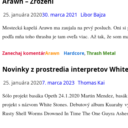
Arawn – Zrození
25. januára 2020
30. marca 2021
Libor Bajza
Mostecká kapelá Arawn ma zaujala na prvý posluch. Oni si p
podľa mňa toho thrashu je tam oveľa viac. Až tak, že som m
Zanechaj komentár
Arawn
Hardcore
,
Thrash Metal
Novinky z prostredia interpretov Whit
25. januára 2020
7. marca 2023
Thomas Kai
Sólo projekt basáka Opeth 24.1.2020 Martin Mendez, basák
projekt s názvom White Stones. Debutový album Kuarahy vy
Rusty Shell Worms Drowned In Time The One Guyra Ashe