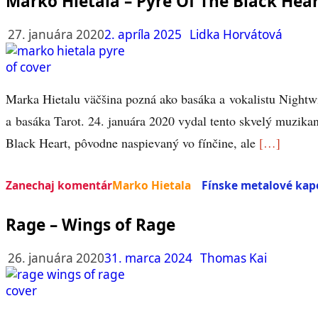
Marko Hietala – Pyre Of The Black Hea
27. januára 2020
2. apríla 2025
Lidka Horvátová
Marka Hietalu väčšina pozná ako basáka a vokalistu Nightwis
a basáka Tarot. 24. januára 2020 vydal tento skvelý muzika
Black Heart, pôvodne naspievaný vo fínčine, ale
[…]
Zanechaj komentár
Marko Hietala
Fínske metalové kap
Rage – Wings of Rage
26. januára 2020
31. marca 2024
Thomas Kai