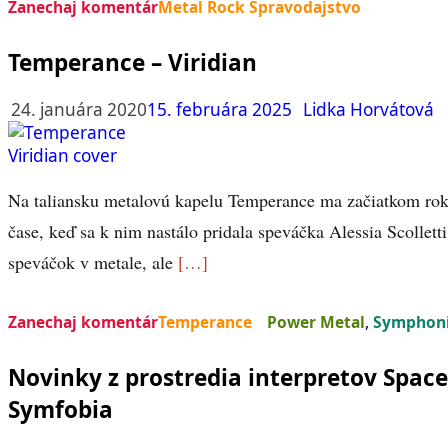
Zanechaj komentár
Metal Rock Spravodajstvo
Temperance – Viridian
24. januára 2020
15. februára 2025
Lidka Horvátová
Na taliansku metalovú kapelu Temperance ma začiatkom rok
čase, keď sa k nim nastálo pridala speváčka Alessia Scollett
speváčok v metale, ale
[…]
Zanechaj komentár
Temperance
Power Metal
,
Symphoni
Novinky z prostredia interpretov Space
Symfobia