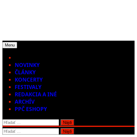
Menu
Home
NOVINKY
ČLÁNKY
KONCERTY
FESTIVALY
REDAKCIA A INÉ
ARCHÍV
PPČ ESHOPY
Hľadať:
Hľadať: