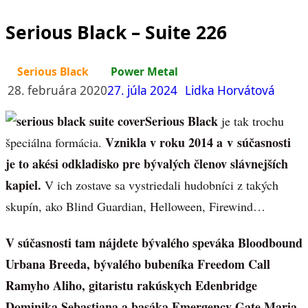
Serious Black – Suite 226
Serious Black
Power Metal
28. februára 2020
27. júla 2024
Lidka Horvátová
Serious Black
je tak trochu
Vznikla v roku 2014 a v súčasnosti
špeciálna formácia.
je to akési odkladisko pre bývalých členov slávnejších
kapiel.
V ich zostave sa vystriedali hudobníci z takých
skupín, ako Blind Guardian, Helloween, Firewind…
V súčasnosti tam nájdete bývalého speváka Bloodbound
Urbana Breeda, bývalého bubeníka Freedom Call
Ramyho Aliho, gitaristu rakúskych Edenbridge
Dominika Sebastiana a basáka Emergency Gate Maria