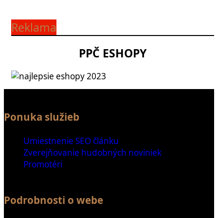
Reklama
PPČ ESHOPY
Ponuka služieb
Umiestnenie SEO článku
Zverejňovanie hudobných noviniek
Promotéri
Podrobnosti o webe