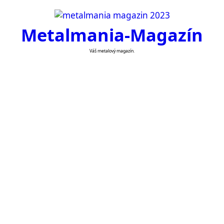
Skip
to
Metalmania-Magazín
content
Váš metalový magazín.