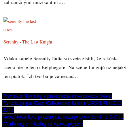
zahraničnými muzikantmi a…
Serenity - The Last Knight
Vďaka kapele Serenity ľudia vo svete zistili, že rakúska
scéna nie je len o Belphegore. Na scéne fungujú už nejaký
ten piatok. Ich tvorba je zameraná…
Navigácia
Previous
Previous
Novinky z prostredia interpretov Deep
post:
Purple, Jinjer, Ozzy Osbourne; Kniha MASTERPIECES
v
2018
článku
Next
Next
Novinky z prostredia interpretov Bonfire, S.D.I.,
post:
Warbringer, Fleshgod Apocaplypse