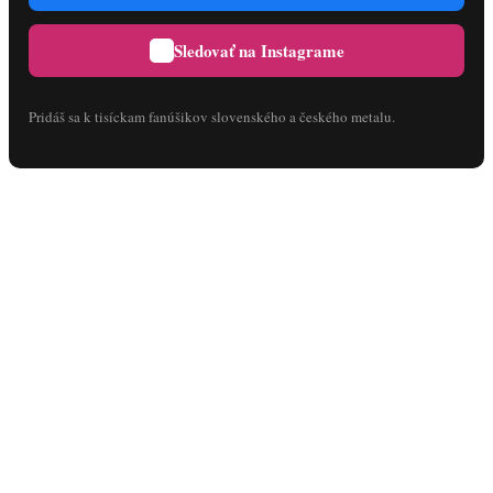
Sledovať na Instagrame
Pridáš sa k tisíckam fanúšikov slovenského a českého metalu.