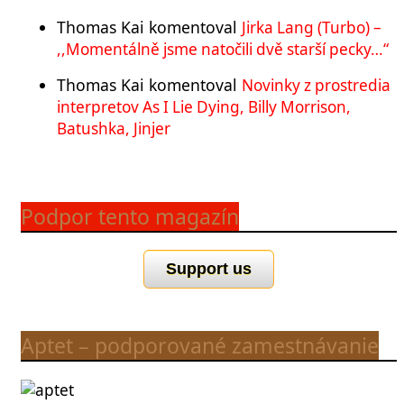
Thomas Kai
komentoval
Jirka Lang (Turbo) –
,,Momentálně jsme natočili dvě starší pecky…“
Thomas Kai
komentoval
Novinky z prostredia
interpretov As I Lie Dying, Billy Morrison,
Batushka, Jinjer
Podpor tento magazín
Support us
Aptet – podporované zamestnávanie