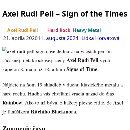
Axel Rudi Pell – Sign of the Times
Axel Rudi Pell
Hard Rock
,
Heavy Metal
21. apríla 2020
11. augusta 2024
Lidka Horvátová
Jedna z najväčších persón
Axel Rudi Pell
súčasnej metal/rockovej scény
vydá s
Signs of Time
kapelou 8. mája už 18. album
.
Nájdete na ňom 19 skladieb v duchu klasického metalu a
hard rocku. Hudba vás chvíľami vracia nazad do čias
Rainbow
Axel
. Ako to už býva, z každej piesne cítite, že
Ritchiho Blackmora.
je fanúšikom
Znamenie času