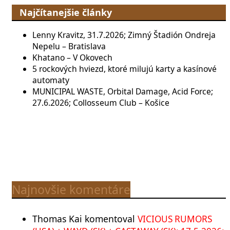
Najčítanejšie články
Lenny Kravitz, 31.7.2026; Zimný Štadión Ondreja
Nepelu – Bratislava
Khatano – V Okovech
5 rockových hviezd, ktoré milujú karty a kasínové
automaty
MUNICIPAL WASTE, Orbital Damage, Acid Force;
27.6.2026; Collosseum Club – Košice
Najnovšie komentáre
Thomas Kai
komentoval
VICIOUS RUMORS