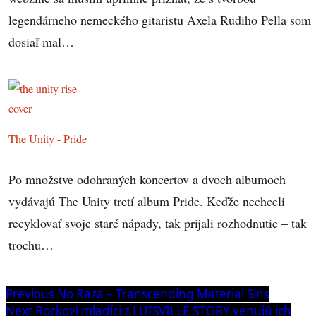
legendárneho nemeckého gitaristu Axela Rudiho Pella som
dosiaľ mal…
The Unity - Pride
Po množstve odohraných koncertov a dvoch albumoch
vydávajú The Unity tretí album Pride. Keďže nechceli
recyklovať svoje staré nápady, tak prijali rozhodnutie – tak
trochu…
Navigácia
Previous
Previous
No Raza – Transcending Material Sins
post:
Next
Next
Rockoví mladíci z LUISVILLE STORY venujú ich