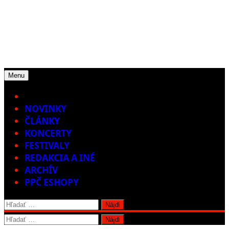
Menu
Home
NOVINKY
ČLÁNKY
KONCERTY
FESTIVALY
REDAKCIA A INÉ
ARCHÍV
PPČ ESHOPY
Hľadať:
Hľadať: