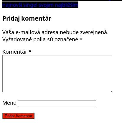
v
post:
najnovší singel svojim najbližším
článku
Pridaj komentár
Vaša e-mailová adresa nebude zverejnená.
Vyžadované polia sú označené
*
Komentár
*
Meno