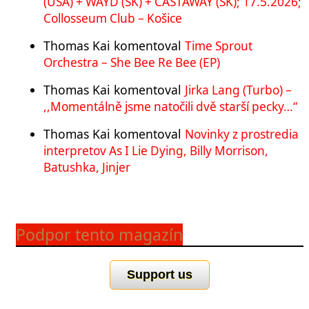
(USA) + WAYD (SK) + CASTAWAY (SK); 17.5.2026;
Collosseum Club – Košice
Thomas Kai
komentoval
Time Sprout
Orchestra – She Bee Re Bee (EP)
Thomas Kai
komentoval
Jirka Lang (Turbo) –
,,Momentálně jsme natočili dvě starší pecky…“
Thomas Kai
komentoval
Novinky z prostredia
interpretov As I Lie Dying, Billy Morrison,
Batushka, Jinjer
Podpor tento magazín
Support us