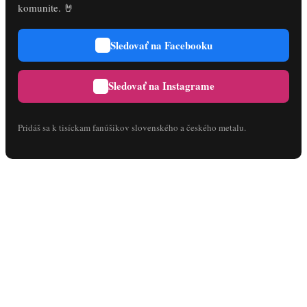
komunite. 🤘
Sledovať na Facebooku
Sledovať na Instagrame
Pridáš sa k tisíckam fanúšikov slovenského a českého metalu.