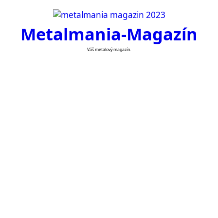
Skip
to
Metalmania-Magazín
content
Váš metalový magazín.