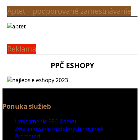
Aptet – podporované zamestnávanie
Reklama
PPČ ESHOPY
Ponuka služieb
Umiestnenie SEO článku
Zverejňovanie hudobných noviniek
Promotéri