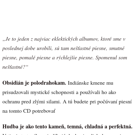
„Je to jeden z najviac eklektických albumov, ktoré sme v
poslednej dobe urobili, sú tam nešťastné piesne, smutné
piesne, pomalé piesne a rýchlejšie piesne. Spomenul som
nešťastné?“
Obsidián je polodrahokam.
Indiánske kmene mu
prisudzovali mystické schopnosti a používali ho ako
ochranu pred zlými silami. A tú budete pri počúvaní piesní
na tomto CD potrebovať
Hudba je ako tento kameň, temná, chladná a perfektná.