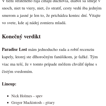
V tieni strateného raja číhajú duchovia, diabol sa smeje v
snoch, niet tu viery, niet, čo stratiť, cesty vedú iba jedným
smerom a jasné je len to, že prichádza koniec dní. Vitajte
vo svete, kde aj nádej zomiera mladá.
Konečný verdikt
Paradise Lost
mám jednoducho rada a robiť recenziu
kapely, ktorej ste dlhoročným fanúšikom, je ťažké. Tým
viac ma teší, že v tomto prípade môžem chváliť úplne s
čistým svedomím.
Lineup:
Nick Holmes – spev
Gregor Mackintosh – gitary