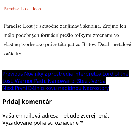
Paradise Lost - Icon
Paradise Lost je skutočne zaujímavá skupina. Zrejme len
málo podobných formácií prešlo toľkými zmenami vo
vlastnej tvorbe ako práve táto pätica Britov. Death metalové
začiatky,…
Navigácia
Previous
Previous
Novinky z prostredia interpretov Lord of the
post:
Lost, Warrior Path, Nanowar of Steel, Verpa
v
Next
Next
První Dělníci kovu nabídnou Necrostory
článku
post:
Pridaj komentár
Vaša e-mailová adresa nebude zverejnená.
Vyžadované polia sú označené
*