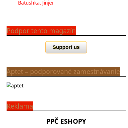
Batushka, Jinjer
Podpor tento magazín
Support us
Aptet – podporované zamestnávanie
Reklama
PPČ ESHOPY