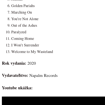
Golden Pariahs
Marching On
You’re Not Alone
Out of the Ashes
Paralyzed
Coming Home
I Won’t Surrender
Welcome to My Wasteland
Rok vydania:
2020
Vydavateľstvo:
Napalm Records
Youtube ukážka: