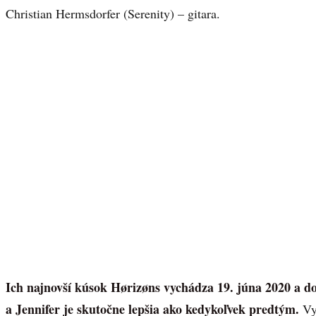
Christian Hermsdorfer (Serenity) – gitara.
Ich najnovší kúsok Hørizøns vychádza 19. júna 2020 a dok
a Jennifer je skutočne lepšia ako kedykoľvek predtým.
Vy