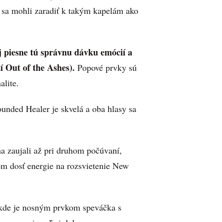
y sa mohli zaradiť k takým kapelám ako
j piesne tú správnu dávku emócií a
í Out of the Ashes).
Popové prvky sú
alite.
unded Healer je skvelá a oba hlasy sa
a zaujali až pri druhom počúvaní,
om dosť energie na rozsvietenie New
 kde je nosným prvkom speváčka s