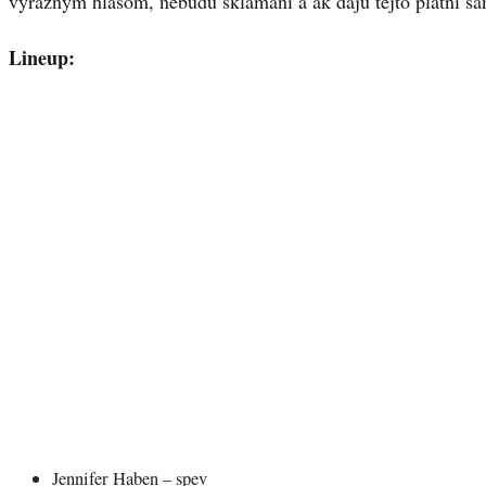
výrazným hlasom, nebudú sklamaní a ak dajú tejto platni ša
Lineup:
Jennifer Haben – spev