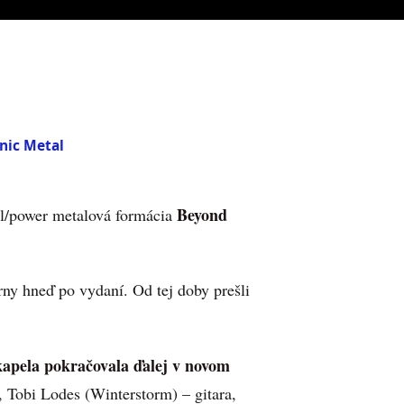
ic Metal
Beyond
/power metalová formácia
rny hneď po vydaní. Od tej doby prešli
kapela pokračovala ďalej v novom
, Tobi Lodes (Winterstorm) – gitara,