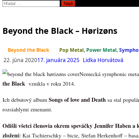
Hľadať:
Beyond the Black – Hørizøns
Beyond the Black
Pop Metal
,
Power Metal
,
Symphon
22. júna 2020
17. januára 2025
Lidka Horvátová
Nemecká symphonic metal
the Black
vznikla v roku 2014.
Songs of love and Death
Ich debutový album
sa stal populá
rozsiahlymi zmenami.
Odišli všetci členovia okrem speváčky Jennifer Haben a 
zložení:
Kai Tschierschky – bicie, Stefan Herkenhoff – basa