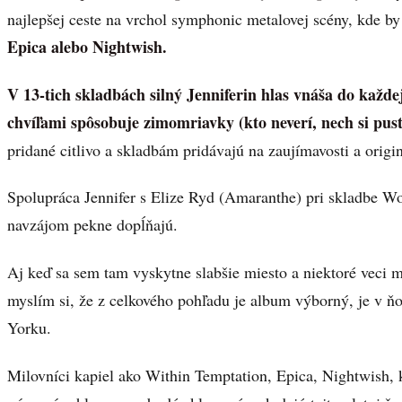
najlepšej ceste na vrchol symphonic metalovej scény, kde b
Epica alebo Nightwish.
V 13-tich skladbách silný Jenniferin hlas vnáša do každe
chvíľami spôsobuje zimomriavky (kto neverí, nech si pust
pridané citlivo a skladbám pridávajú na zaujímavosti a origin
Spolupráca Jennifer s Elize Ryd (Amaranthe) pri skladbe Wo
navzájom pekne dopĺňajú.
Aj keď sa sem tam vyskytne slabšie miesto a niektoré veci m
myslím si, že z celkového pohľadu je album výborný, je v ň
Yorku.
Milovníci kapiel ako Within Temptation, Epica, Nightwish,