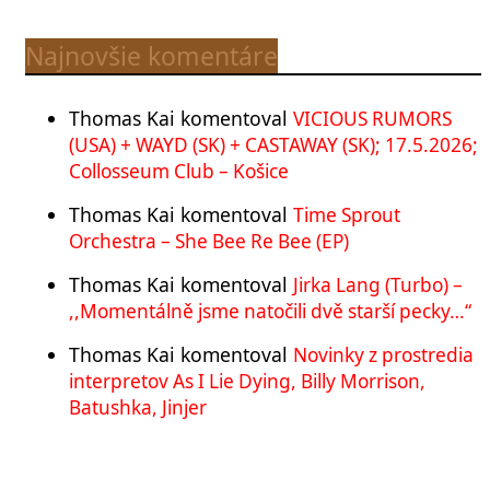
Najnovšie komentáre
Thomas Kai
komentoval
VICIOUS RUMORS
(USA) + WAYD (SK) + CASTAWAY (SK); 17.5.2026;
Collosseum Club – Košice
Thomas Kai
komentoval
Time Sprout
Orchestra – She Bee Re Bee (EP)
Thomas Kai
komentoval
Jirka Lang (Turbo) –
,,Momentálně jsme natočili dvě starší pecky…“
Thomas Kai
komentoval
Novinky z prostredia
interpretov As I Lie Dying, Billy Morrison,
Batushka, Jinjer