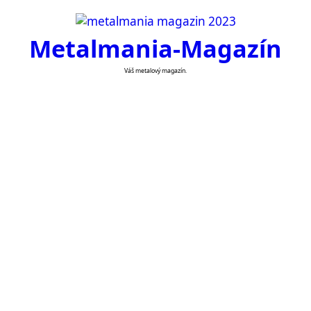
Skip
to
Metalmania-Magazín
content
Váš metalový magazín.