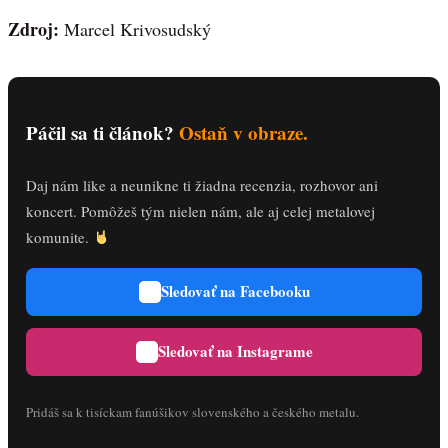
Zdroj:
Marcel Krivosudský
Páčil sa ti článok?
Ostaň v obraze.
Daj nám like a neunikne ti žiadna recenzia, rozhovor ani
koncert. Pomôžeš tým nielen nám, ale aj celej metalovej
komunite.
Sledovať na Facebooku
Sledovať na Instagrame
Pridáš sa k tisíckam fanúšikov slovenského a českého metalu.