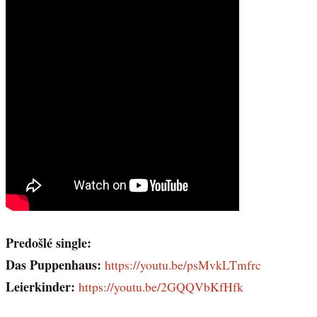
Predošlé single:
Das Puppenhaus:
https://youtu.be/psMvkLTmfrc
Leierkinder:
https://youtu.be/2GQQVbKfHfk