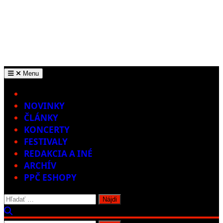
Menu
Home
NOVINKY
ČLÁNKY
KONCERTY
FESTIVALY
REDAKCIA A INÉ
ARCHÍV
PPČ ESHOPY
Hľadať: