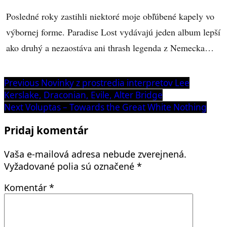
Posledné roky zastihli niektoré moje obľúbené kapely vo
výbornej forme. Paradise Lost vydávajú jeden album lepší
ako druhý a nezaostáva ani thrash legenda z Nemecka…
Navigácia
Previous
Previous
Novinky z prostredia interpretov Lee
post:
Kerslake, Draconian, Evile, Alter Bridge
v
Next
Next
Voluptas – Towards the Great White Nothing
článku
post:
Pridaj komentár
Vaša e-mailová adresa nebude zverejnená.
Vyžadované polia sú označené
*
Komentár
*