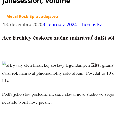
Janesession, Volume
Metal Rock Spravodajstvo
13. decembra 2020
3. februára 2024
Thomas Kai
Ace Frehley čoskoro začne nahrávať ďalší s
Kiss
Bývalý člen klasickej zostavy legendárnych
, gitari
ďalší rok nahrávať plnohodnotný sólo album. Povedal to 1
Live.
Podľa jeho slov posledné mesiace staval nové štúdio vo sv
neustále tvoril nové piesne.