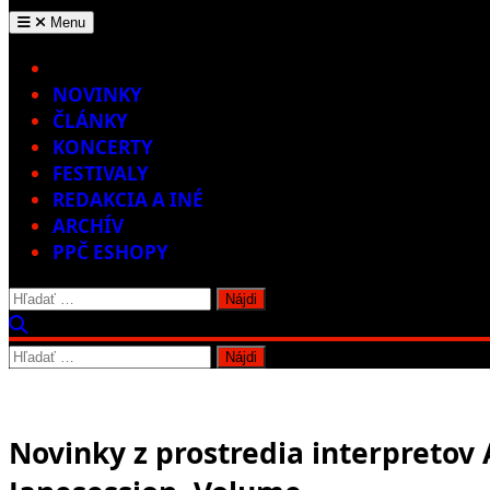
Menu
Home
NOVINKY
ČLÁNKY
KONCERTY
FESTIVALY
REDAKCIA A INÉ
ARCHÍV
PPČ ESHOPY
Hľadať:
Hľadať:
Novinky z prostredia interpretov 