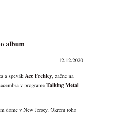
ólo album
12.12.2020
Ace Frehley
sta a spevák
, začne na
Talking Metal
0 decembra v programe
ojom dome v New Jersey. Okrem toho