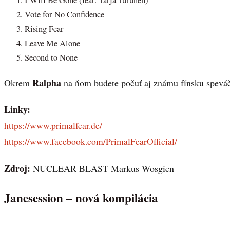
I Will Be Gone (feat. Tarja Turunen)
Vote for No Confidence
Rising Fear
Leave Me Alone
Second to None
Ralpha
Okrem
na ňom budete počuť aj známu fínsku spev
Linky:
https://www.primalfear.de/
https://www.facebook.com/PrimalFearOfficial/
Zdroj:
NUCLEAR BLAST Markus Wosgien
Janesession – nová kompilácia