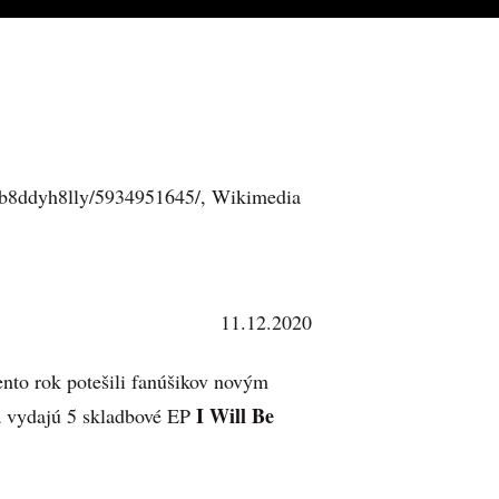
s/b8ddyh8lly/5934951645/, Wikimedia
11.12.2020
ento rok potešili fanúšikov novým
I Will Be
a vydajú 5 skladbové EP