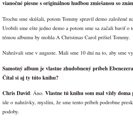
vianočné piesne s originálnou hudbou zmiešanou so zn
Trochu sme skúšali, potom Tommy spravil demo založené na
Urobili sme ešte jedno demo a potom sme sa začali baviť o 
témou albumu by mohla A Christmas Carol prišiel Tommy.
Nahrávali sme v auguste. Mali sme 10 dní na to, aby sme vyt
Samotný album je vlastne zhudobnený príbeh Ebenezera
Čítal si aj ty túto knihu?
Chris David
Vlastne tú knihu som mal vždy doma p
: Áno.
ide o nahrávky, myslím, že sme tento príbeh podrobne presk
podoby.