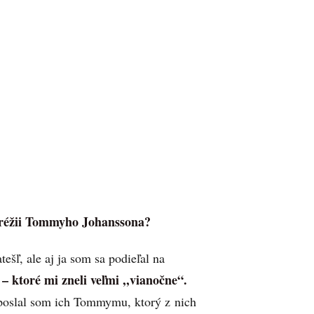
 v réžii Tommyho Johanssona?
ešľ, ale aj ja som sa podieľal na
 – ktoré mi zneli veľmi ,,vianočne“.
a poslal som ich Tommymu, ktorý z nich