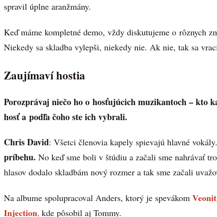
spravil úplne aranžmány.
Keď máme kompletné demo, vždy diskutujeme o rôznych zmen
Niekedy sa skladba vylepši, niekedy nie. Ak nie, tak sa vr
Zaujímaví hostia
Porozprávaj niečo ho o hosťujúcich muzikantoch – kto 
hosť a podľa čoho ste ich vybrali.
Chris David
: Všetci členovia kapely spievajú hlavné vokály
príbehu.
No keď sme boli v štúdiu a začali sme nahrávať tro
hlasov dodalo skladbám nový rozmer a tak sme začali uvažo
Veonit
Na albume spolupracoval Anders, ktorý je spevákom
Injection
,
kde pôsobil aj Tommy.