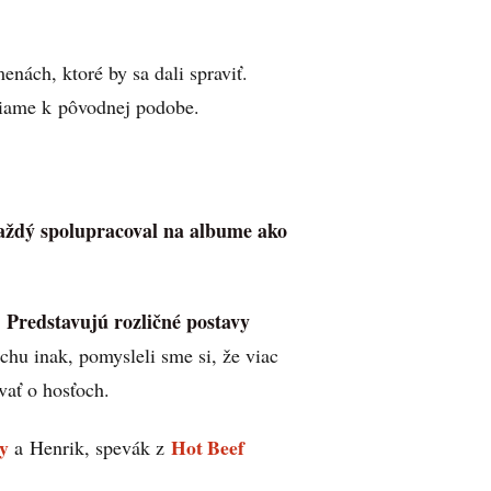
ách, ktoré by sa dali spraviť.
aciame k pôvodnej podobe.
každý spolupracoval na albume ako
Predstavujú rozličné postavy
.
chu inak, pomysleli sme si, že viac
vať o hosťoch.
y
Hot Beef
a Henrik, spevák z