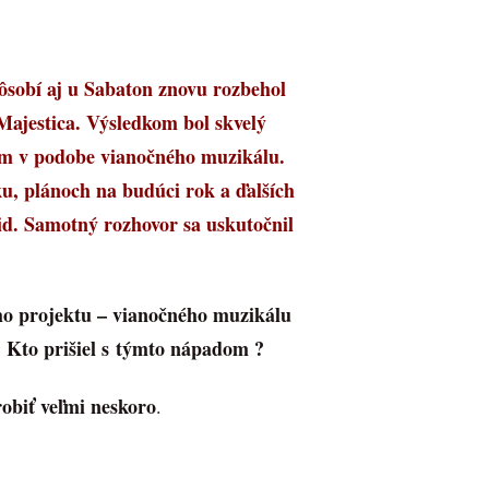
sobí aj u Sabaton znovu rozbehol
Majestica. Výsledkom bol skvelý
bum v podobe vianočného muzikálu.
u, plánoch na budúci rok a ďalších
d. Samotný rozhovor sa uskutočnil
eho projektu – vianočného muzikálu
 Kto prišiel s týmto nápadom ?
robiť veľmi neskoro
.