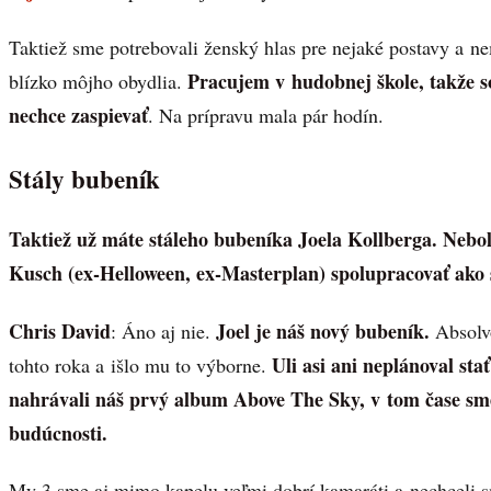
Taktiež sme potrebovali ženský hlas pre nejaké postavy a ne
Pracujem v hudobnej škole, takže som
blízko môjho obydlia.
nechce zaspievať
. Na prípravu mala pár hodín.
Stály bubeník
Taktiež už máte stáleho bubeníka Joela Kollberga. Nebol
Kusch (ex-Helloween, ex-Masterplan) spolupracovať ako s
Chris David
Joel je náš nový bubeník.
: Áno aj nie.
Absolvo
Uli asi ani neplánoval sta
tohto roka a išlo mu to výborne.
nahrávali náš prvý album Above The Sky, v tom čase sm
budúcnosti.
My 3 sme aj mimo kapelu veľmi dobrí kamaráti a nechceli sm