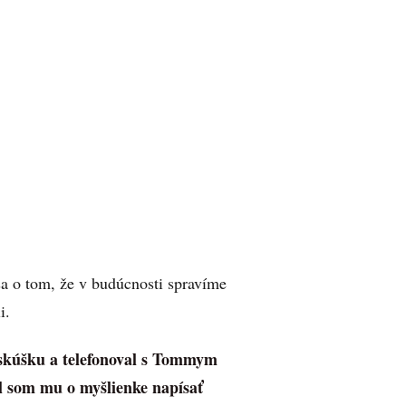
sa o tom, že v budúcnosti spravíme
i.
 skúšku a telefonoval s Tommym
al som mu o myšlienke napísať