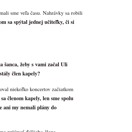
mali sme veľa času. Nahrávky sa robili
 sa spýtal jednej učiteľky, či si
a šanca, žeby s vami začal Uli
tály člen kapely?
val niekoľko koncertov začiatkom
ť sa členom kapely, len sme spolu
e ani my nemali plány do
e prijímať ďalšieho člena