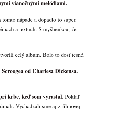
ámymi vianočnými melódiami.
 tomto nápade a dopadlo to super.
témach a textoch. S myšlienkou, že
vorili celý album. Bolo to dosť tesné.
 Scroogea od Charlesa Dickensa.
ri krbe, keď som vyrastal.
Pokiaľ
úmali. Vychádzali sme aj z filmovej