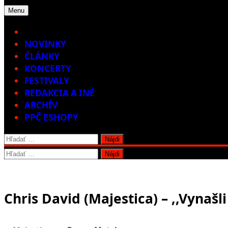
Menu
Home
NOVINKY
ČLÁNKY
KONCERTY
FESTIVALY
REDAKCIA A INÉ
ARCHÍV
PPČ ESHOPY
Hľadať:
Hľadať:
Chris David (Majestica) – ,,Vynaš