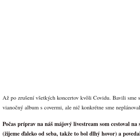
Až po zrušení všetkých koncertov kvôli Covidu. Bavili sme 
vianočný album s covermi, ale nič konkrétne sme neplánoval
Počas príprav na náš májový livestream som cestoval na
(žijeme ďaleko od seba, takže to bol dlhý hovor) a poved