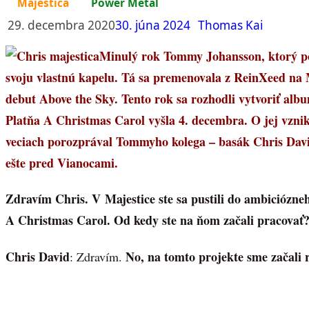
Majestica
Power Metal
29. decembra 2020
30. júna 2024
Thomas Kai
Minulý rok Tommy Johansson, ktorý pô
svoju vlastnú kapelu. Tá sa premenovala z ReinXeed na 
debut Above the Sky. Tento rok sa rozhodli vytvoriť al
Platňa A Christmas Carol vyšla 4. decembra. O jej vznik
veciach porozprával Tommyho kolega – basák Chris Davi
ešte pred Vianocami.
Zdravím Chris. V Majestice ste sa pustili do ambiciózn
A Christmas Carol. Od kedy ste na ňom začali pracovať?
Chris David
No, na tomto projekte sme začali 
: Zdravím.