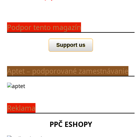
Podpor tento magazín
Support us
Aptet – podporované zamestnávanie
Reklama
PPČ ESHOPY