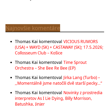
Najnovšie komentáre
Thomas Kai
komentoval
VICIOUS RUMORS
(USA) + WAYD (SK) + CASTAWAY (SK); 17.5.2026;
Collosseum Club – Košice
Thomas Kai
komentoval
Time Sprout
Orchestra – She Bee Re Bee (EP)
Thomas Kai
komentoval
Jirka Lang (Turbo) –
,,Momentálně jsme natočili dvě starší pecky…“
Thomas Kai
komentoval
Novinky z prostredia
interpretov As I Lie Dying, Billy Morrison,
Batushka, Jinjer