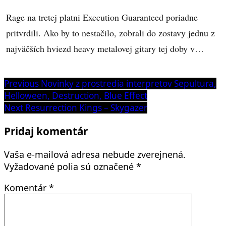
Rage na tretej platni Execution Guaranteed poriadne
pritvrdili. Ako by to nestačilo, zobrali do zostavy jednu z
najväčších hviezd heavy metalovej gitary tej doby v…
Navigácia
Previous
Previous
Novinky z prostredia interpretov Sepultura,
post:
Helloween, Destruction, Blue Effect
v
Next
Next
Resurrection Kings – Skygazer
článku
post:
Pridaj komentár
Vaša e-mailová adresa nebude zverejnená.
Vyžadované polia sú označené
*
Komentár
*