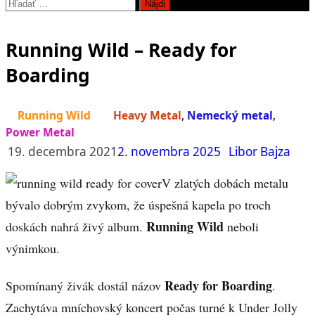
Hľadať:
Running Wild – Ready for
Boarding
Running Wild
Heavy Metal
,
Nemecký metal
,
Power Metal
19. decembra 2021
2. novembra 2025
Libor Bajza
V zlatých dobách metalu
bývalo dobrým zvykom, že úspešná kapela po troch
Running Wild
doskách nahrá živý album.
neboli
výnimkou.
Ready for Boarding
Spomínaný živák dostál názov
.
Zachytáva mníchovský koncert počas turné k Under Jolly