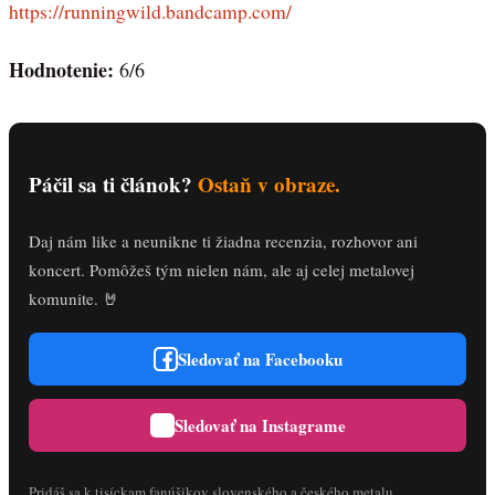
https://runningwild.bandcamp.com/
Hodnotenie:
6/6
Páčil sa ti článok?
Ostaň v obraze.
Daj nám like a neunikne ti žiadna recenzia, rozhovor ani
koncert. Pomôžeš tým nielen nám, ale aj celej metalovej
komunite. 🤘
Sledovať na Facebooku
Sledovať na Instagrame
Pridáš sa k tisíckam fanúšikov slovenského a českého metalu.