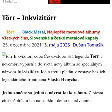
Hľadať:
Törr – Inkvizitörr
Törr
Black Metal
,
Najlepšie metalové albumy
všetkých čias
,
Slovenské a české metalové kapely
25. decembra 2021
13. mája 2025
Dušan Tomašík
Törr
Česko-slovenská legenda
v
novembri vypustila do sveta nový album so špeciálnym
Inkvizitörr.
názvom
Ide o tretiu platňu v zostave bez ich
Vlastu Henycha.
legendárneho frontmana
Jednoznačne sa jedná o návrat ku koreňom.
Z piesní
cítiť inšpiráciu ich najstaršími demo nahrávkami.