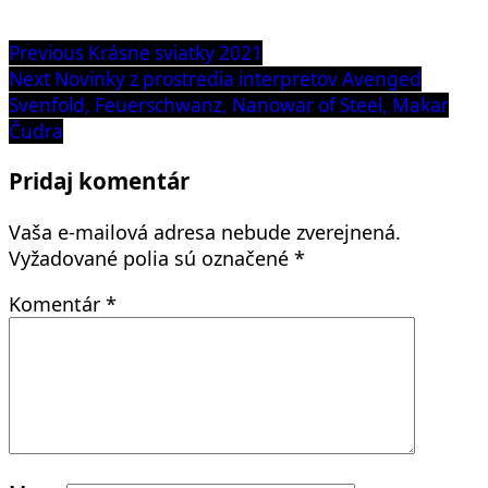
Navigácia
Previous
Previous
Krásne sviatky 2021
post:
Next
Next
Novinky z prostredia interpretov Avenged
v
post:
Svenfold, Feuerschwanz, Nanowar of Steel, Makar
článku
Čudra
Pridaj komentár
Vaša e-mailová adresa nebude zverejnená.
Vyžadované polia sú označené
*
Komentár
*