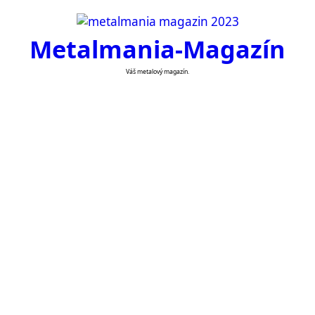
Skip
to
Metalmania-Magazín
content
Váš metalový magazín.