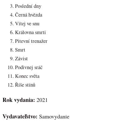
Poslední dny
Černá hvězda
Vítej ve snu
Královna smrti
Pitevní trenažer
Smrt
Závist
Podivnej sráč
Konec světa
Říše stínů
Rok vydania:
2021
Vydavateľstvo:
Samovydanie