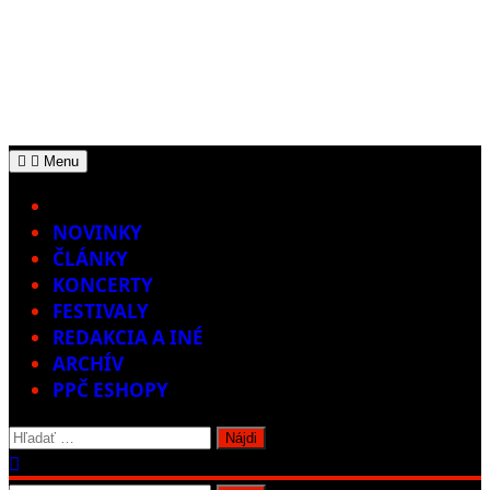
Menu
Home
NOVINKY
ČLÁNKY
KONCERTY
FESTIVALY
REDAKCIA A INÉ
ARCHÍV
PPČ ESHOPY
Hľadať: