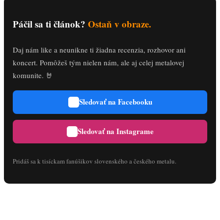
Páčil sa ti článok?
Ostaň v obraze.
Daj nám like a neunikne ti žiadna recenzia, rozhovor ani
koncert. Pomôžeš tým nielen nám, ale aj celej metalovej
komunite. 🤘
Sledovať na Facebooku
Sledovať na Instagrame
Pridáš sa k tisíckam fanúšikov slovenského a českého metalu.