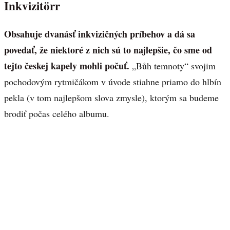
Inkvizitörr
Obsahuje dvanásť inkvizičných príbehov a dá sa
povedať, že niektoré z nich sú to najlepšie, čo sme od
tejto českej kapely mohli počuť.
„Bůh temnoty“ svojim
pochodovým rytmičákom v úvode stiahne priamo do hlbín
pekla (v tom najlepšom slova zmysle), ktorým sa budeme
brodiť počas celého albumu.