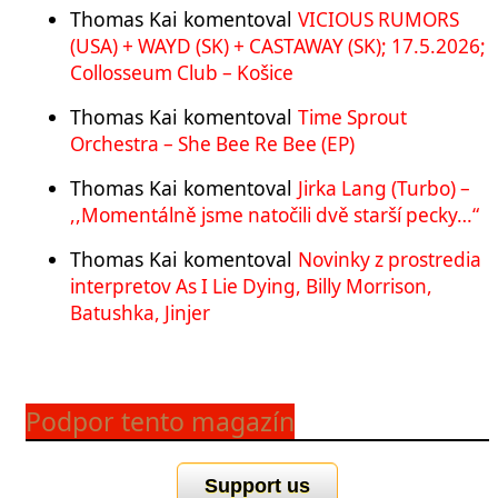
Thomas Kai
komentoval
VICIOUS RUMORS
(USA) + WAYD (SK) + CASTAWAY (SK); 17.5.2026;
Collosseum Club – Košice
Thomas Kai
komentoval
Time Sprout
Orchestra – She Bee Re Bee (EP)
Thomas Kai
komentoval
Jirka Lang (Turbo) –
,,Momentálně jsme natočili dvě starší pecky…“
Thomas Kai
komentoval
Novinky z prostredia
interpretov As I Lie Dying, Billy Morrison,
Batushka, Jinjer
Podpor tento magazín
Support us