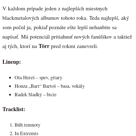
V každom prípade jeden z najlepších miestnych
blackmetalových albumov tohoto roka. Teda najlepší, aký
som počul ja, pokiaľ poznáte ešte lepší nehanbite sa
napísať. Má potenciál pritiahnuť nových fanúšikov a taktiež
Törr
aj tých, ktorí na
pred rokmi zanevreli.
Lineup:
Ota Hereš – spev, gitary
Honza „Bart“ Bartoš – basa, vokály
Radek Sladký – bicie
Tracklist:
Bůh temnoty
In Extremis