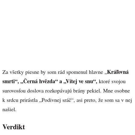
Kráľovná
Za všetky piesne by som rád spomenul hlavne „
smrti“, „Černá hvězda“ a „Vítej ve snu“,
ktoré svojou
surovosťou doslova rozkopávajú brány pekiel. Mne osobne
k srdcu prirástla „Podivnej sráč“, asi preto, že som sa v nej
našiel.
Verdikt