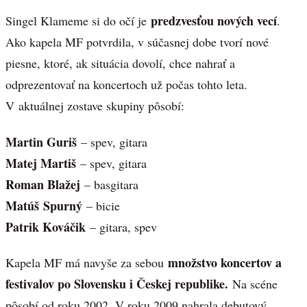
predzvesťou nových vecí
Singel Klameme si do očí je
.
Ako kapela MF potvrdila, v súčasnej dobe tvorí nové
piesne, ktoré, ak situácia dovolí, chce nahrať a
odprezentovať na koncertoch už počas tohto leta.
V aktuálnej zostave skupiny pôsobí:
Martin Guriš
– spev, gitara
Matej Martiš
– spev, gitara
Roman Blažej
– basgitara
Matúš Spurný
– bicie
Patrik Kováčik
– gitara, spev
množstvo koncertov a
Kapela MF má navyše za sebou
festivalov po Slovensku i Českej republike.
Na scéne
pôsobí od roku 2002. V roku 2009 nahrala debutový