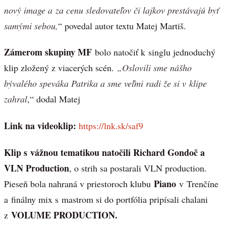
nový image a za cenu sledovateľov či lajkov prestávajú byť
samými sebou,
“ povedal autor textu Matej Martiš.
Zámerom skupiny MF
bolo natočiť k singlu jednoduchý
klip zložený z viacerých scén.
„Oslovili sme nášho
bývalého speváka Patrika a sme veľmi radi že si v klipe
zahral
,“ dodal Matej
Link na videoklip:
https://lnk.sk/saf9
Klip s vážnou tematikou natočili Richard Gondoč a
VLN Production
, o strih sa postarali VLN production.
Piano
Pieseň bola nahraná v priestoroch klubu
v Trenčíne
a finálny mix s mastrom si do portfólia pripísali chalani
VOLUME PRODUCTION.
z