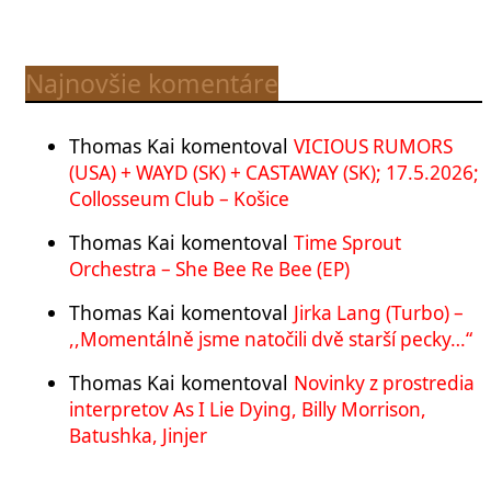
Najnovšie komentáre
Thomas Kai
komentoval
VICIOUS RUMORS
(USA) + WAYD (SK) + CASTAWAY (SK); 17.5.2026;
Collosseum Club – Košice
Thomas Kai
komentoval
Time Sprout
Orchestra – She Bee Re Bee (EP)
Thomas Kai
komentoval
Jirka Lang (Turbo) –
,,Momentálně jsme natočili dvě starší pecky…“
Thomas Kai
komentoval
Novinky z prostredia
interpretov As I Lie Dying, Billy Morrison,
Batushka, Jinjer