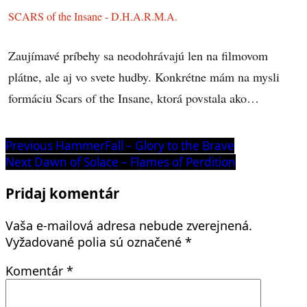
SCARS of the Insane - D.H.A.R.M.A.
Zaujímavé príbehy sa neodohrávajú len na filmovom
plátne, ale aj vo svete hudby. Konkrétne mám na mysli
formáciu Scars of the Insane, ktorá povstala ako…
Navigácia
Previous
Previous
HammerFall – Glory to the Brave
post:
Next
Next
Dawn of Solace – Flames of Perdition
v
post:
článku
Pridaj komentár
Vaša e-mailová adresa nebude zverejnená.
Vyžadované polia sú označené
*
Komentár
*