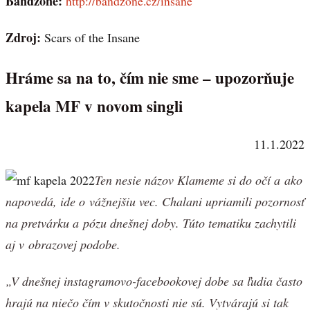
Bandzone:
http://bandzone.cz/insane
Zdroj:
Scars of the Insane
Hráme sa na to, čím nie sme – upozorňuje
kapela MF v novom singli
11.1.2022
Ten nesie názov Klameme si do očí a ako
napovedá, ide o vážnejšiu vec. Chalani upriamili pozornosť
na pretvárku a pózu dnešnej doby. Túto tematiku zachytili
aj v obrazovej podobe.
„V dnešnej instagramovo-facebookovej dobe sa ľudia často
hrajú na niečo čím v skutočnosti nie sú. Vytvárajú si tak