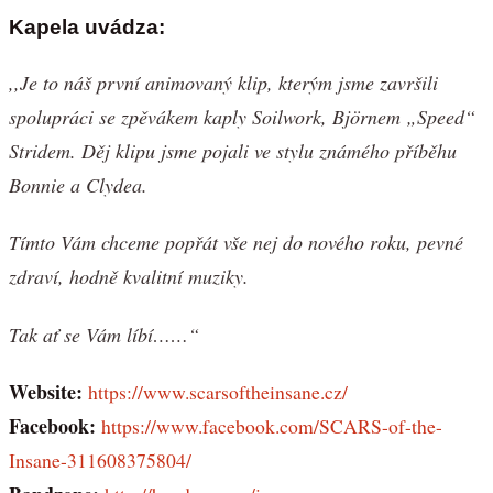
Kapela uvádza:
,,Je to náš první animovaný klip, kterým jsme završili
spolupráci se zpěvákem kaply Soilwork, Björnem „Speed“
Stridem. Děj klipu jsme pojali ve stylu známého příběhu
Bonnie a Clydea.
Tímto Vám chceme popřát vše nej do nového roku, pevné
zdraví, hodně kvalitní muziky.
Tak ať se Vám líbí……“
Website:
https://www.scarsoftheinsane.cz/
Facebook:
https://www.facebook.com/SCARS-of-the-
Insane-311608375804/