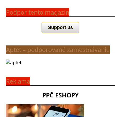
Podpor tento magazín
Support us
Aptet – podporované zamestnávanie
Reklama
PPČ ESHOPY